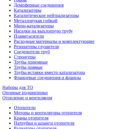
Демпферные соединения
Катализаторы
Каталитические нейтрализаторы
Металлорукав гибкий
Мини-катализаторы
Насадки на выхлопную трубу
Пламегасители
Расходные материалы и комплектующие
Резонаторы глушителя
Соеденители труб
Стронгеры
Трубы приемные
Трубы прямые
Трубы-вставки вместо катализатора
Фланцевые соединения и фланцы
Наборы для ТО
Опорные подшипники
Отопление и вентиляция
Отопители
Моторы и вентиляторы отопителя
Краны отопителя
Патрубки и шланги отопителя
Радиаторы отопителя