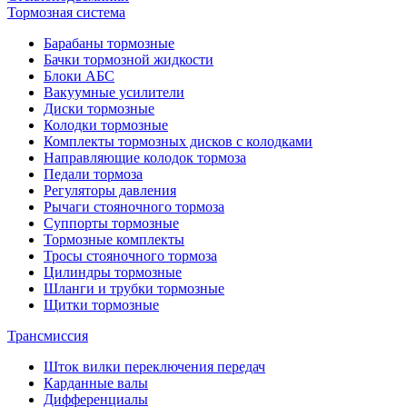
Тормозная система
Барабаны тормозные
Бачки тормозной жидкости
Блоки АБС
Вакуумные усилители
Диски тормозные
Колодки тормозные
Комплекты тормозных дисков с колодками
Направляющие колодок тормоза
Педали тормоза
Регуляторы давления
Рычаги стояночного тормоза
Суппорты тормозные
Тормозные комплекты
Тросы стояночного тормоза
Цилиндры тормозные
Шланги и трубки тормозные
Щитки тормозные
Трансмиссия
Шток вилки переключения передач
Карданные валы
Дифференциалы