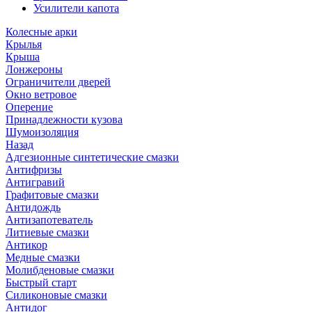
Усилители капота
Колесные арки
Крылья
Крыша
Лонжероны
Ограничители дверей
Окно ветровое
Оперение
Принадлежности кузова
Шумоизоляция
Назад
Адгезионные синтетические смазки
Антифризы
Антигравий
Графитовые смазки
Антидождь
Антизапотеватель
Литиевые смазки
Антикор
Медные смазки
Молибденовые смазки
Быстрый старт
Силиконовые смазки
Антидог