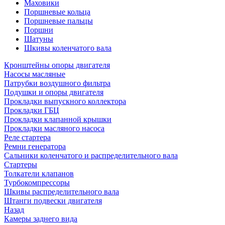
Маховики
Поршневые кольца
Поршневые пальцы
Поршни
Шатуны
Шкивы коленчатого вала
Кронштейны опоры двигателя
Насосы масляные
Патрубки воздушного фильтра
Подушки и опоры двигателя
Прокладки выпускного коллектора
Прокладки ГБЦ
Прокладки клапанной крышки
Прокладки масляного насоса
Реле стартера
Ремни генератора
Сальники коленчатого и распределительного вала
Стартеры
Толкатели клапанов
Турбокомпрессоры
Шкивы распределительного вала
Штанги подвески двигателя
Назад
Камеры заднего вида