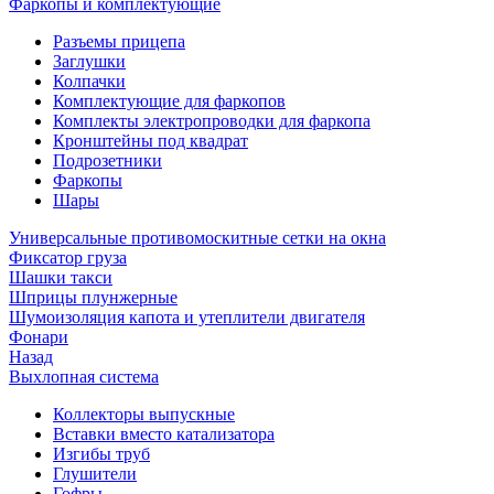
Фаркопы и комплектующие
Разъемы прицепа
Заглушки
Колпачки
Комплектующие для фаркопов
Комплекты электропроводки для фаркопа
Кронштейны под квадрат
Подрозетники
Фаркопы
Шары
Универсальные противомоскитные сетки на окна
Фиксатор груза
Шашки такси
Шприцы плунжерные
Шумоизоляция капота и утеплители двигателя
Фонари
Назад
Выхлопная система
Коллекторы выпускные
Вставки вместо катализатора
Изгибы труб
Глушители
Гофры