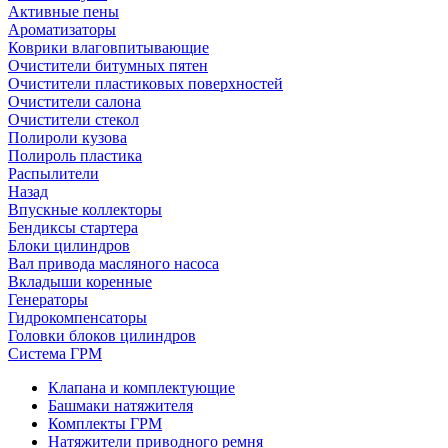
Активные пены
Ароматизаторы
Коврики влаговпитывающие
Очистители битумных пятен
Очистители пластиковых поверхностей
Очистители салона
Очистители стекол
Полироли кузова
Полироль пластика
Распылители
Назад
Впускные коллекторы
Бендиксы стартера
Блоки цилиндров
Вал привода масляного насоса
Вкладыши коренные
Генераторы
Гидрокомпенсаторы
Головки блоков цилиндров
Система ГРМ
Клапана и комплектующие
Башмаки натяжителя
Комплекты ГРМ
Натяжители приводного ремня