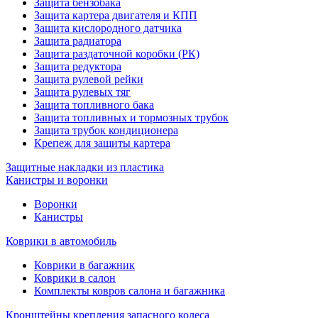
Защита бензобака
Защита картера двигателя и КПП
Защита кислородного датчика
Защита радиатора
Защита раздаточной коробки (РК)
Защита редуктора
Защита рулевой рейки
Защита рулевых тяг
Защита топливного бака
Защита топливных и тормозных трубок
Защита трубок кондиционера
Крепеж для защиты картера
Защитные накладки из пластика
Канистры и воронки
Воронки
Канистры
Коврики в автомобиль
Коврики в багажник
Коврики в салон
Комплекты ковров салона и багажника
Кронштейны крепления запасного колеса