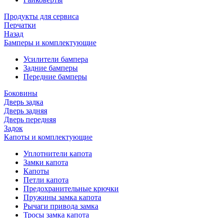
Продукты для сервиса
Перчатки
Назад
Бамперы и комплектующие
Усилители бампера
Задние бамперы
Передние бамперы
Боковины
Дверь задка
Дверь задняя
Дверь передняя
Задок
Капоты и комплектующие
Уплотнители капота
Замки капота
Капоты
Петли капота
Предохранительные крючки
Пружины замка капота
Рычаги привода замка
Тросы замка капота