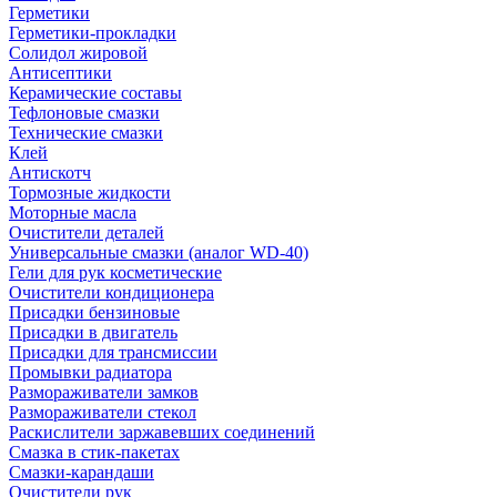
Герметики
Герметики-прокладки
Солидол жировой
Антисептики
Керамические составы
Тефлоновые смазки
Технические смазки
Клей
Антискотч
Тормозные жидкости
Моторные масла
Очистители деталей
Универсальные смазки (аналог WD-40)
Гели для рук косметические
Очистители кондиционера
Присадки бензиновые
Присадки в двигатель
Присадки для трансмиссии
Промывки радиатора
Размораживатели замков
Размораживатели стекол
Раскислители заржавевших соединений
Смазка в стик-пакетах
Смазки-карандаши
Очистители рук