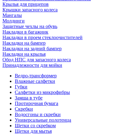
Крылья для прицепов
Крышки запасного колеса
Мангалы
Молдинги
Защитные чехлы на обувь
Накладки в багажник
Накладки в проем стеклоочистителей
Накладки на бампер
Накладки на задний бампер
Накладки на крылья
Обод НПС для запасного колеса
Принадлежности для мойки
Ведро-трансформер
Влажные салфетки
Губки
Салфетки из микрофибры
Замша в тубе
Протирочная бумага
Скребки
Водосгоны и скребки
Универсальные полотенца
Щетки со скребком
Щетки для мытья