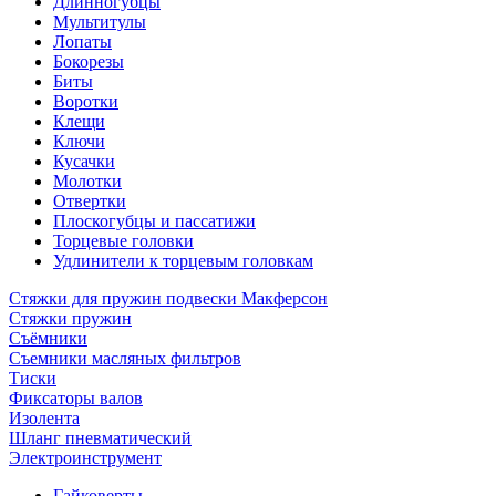
Длинногубцы
Мультитулы
Лопаты
Бокорезы
Биты
Воротки
Клещи
Ключи
Кусачки
Молотки
Отвертки
Плоскогубцы и пассатижи
Торцевые головки
Удлинители к торцевым головкам
Стяжки для пружин подвески Макферсон
Стяжки пружин
Съёмники
Съемники масляных фильтров
Тиски
Фиксаторы валов
Изолента
Шланг пневматический
Электроинструмент
Гайковерты