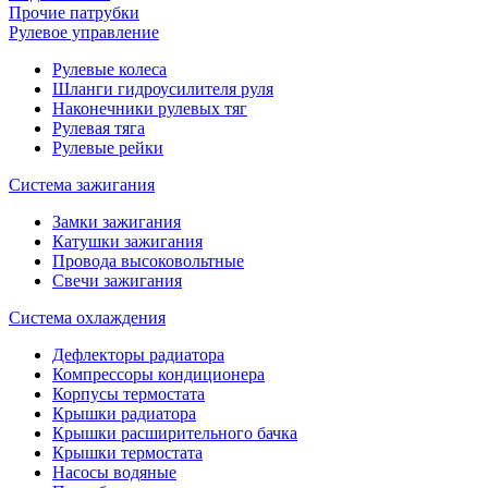
Прочие патрубки
Рулевое управление
Рулевые колеса
Шланги гидроусилителя руля
Наконечники рулевых тяг
Рулевая тяга
Рулевые рейки
Система зажигания
Замки зажигания
Катушки зажигания
Провода высоковольтные
Свечи зажигания
Система охлаждения
Дефлекторы радиатора
Компрессоры кондиционера
Корпусы термостата
Крышки радиатора
Крышки расширительного бачка
Крышки термостата
Насосы водяные