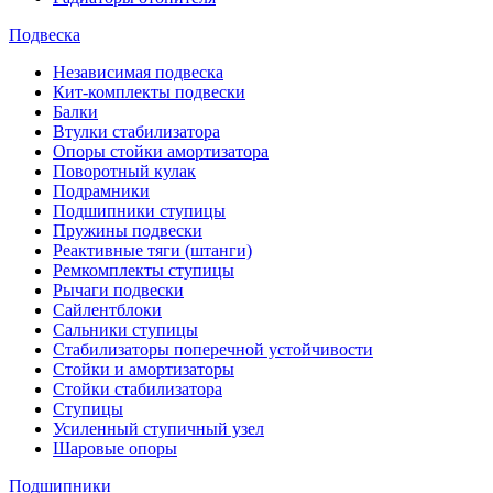
Подвеска
Независимая подвеска
Кит-комплекты подвески
Балки
Втулки стабилизатора
Опоры стойки амортизатора
Поворотный кулак
Подрамники
Подшипники ступицы
Пружины подвески
Реактивные тяги (штанги)
Ремкомплекты ступицы
Рычаги подвески
Сайлентблоки
Сальники ступицы
Стабилизаторы поперечной устойчивости
Стойки и амортизаторы
Стойки стабилизатора
Ступицы
Усиленный ступичный узел
Шаровые опоры
Подшипники