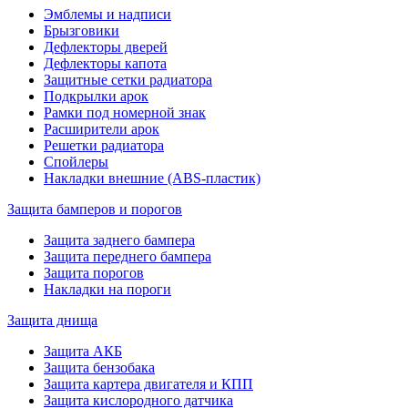
Эмблемы и надписи
Брызговики
Дефлекторы дверей
Дефлекторы капота
Защитные сетки радиатора
Подкрылки арок
Рамки под номерной знак
Расширители арок
Решетки радиатора
Спойлеры
Накладки внешние (ABS-пластик)
Защита бамперов и порогов
Защита заднего бампера
Защита переднего бампера
Защита порогов
Накладки на пороги
Защита днища
Защита АКБ
Защита бензобака
Защита картера двигателя и КПП
Защита кислородного датчика