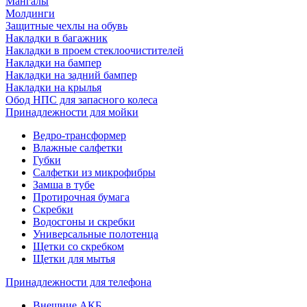
Мангалы
Молдинги
Защитные чехлы на обувь
Накладки в багажник
Накладки в проем стеклоочистителей
Накладки на бампер
Накладки на задний бампер
Накладки на крылья
Обод НПС для запасного колеса
Принадлежности для мойки
Ведро-трансформер
Влажные салфетки
Губки
Салфетки из микрофибры
Замша в тубе
Протирочная бумага
Скребки
Водосгоны и скребки
Универсальные полотенца
Щетки со скребком
Щетки для мытья
Принадлежности для телефона
Внешние АКБ