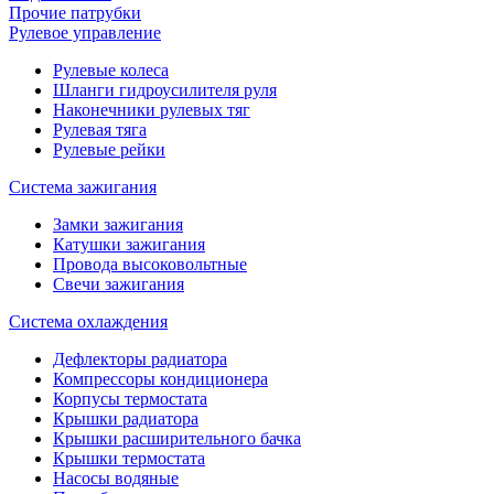
Прочие патрубки
Рулевое управление
Рулевые колеса
Шланги гидроусилителя руля
Наконечники рулевых тяг
Рулевая тяга
Рулевые рейки
Система зажигания
Замки зажигания
Катушки зажигания
Провода высоковольтные
Свечи зажигания
Система охлаждения
Дефлекторы радиатора
Компрессоры кондиционера
Корпусы термостата
Крышки радиатора
Крышки расширительного бачка
Крышки термостата
Насосы водяные