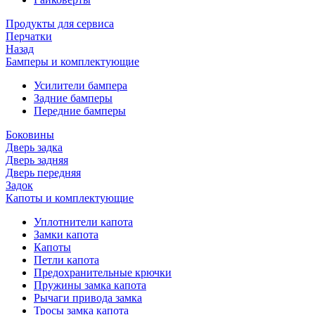
Продукты для сервиса
Перчатки
Назад
Бамперы и комплектующие
Усилители бампера
Задние бамперы
Передние бамперы
Боковины
Дверь задка
Дверь задняя
Дверь передняя
Задок
Капоты и комплектующие
Уплотнители капота
Замки капота
Капоты
Петли капота
Предохранительные крючки
Пружины замка капота
Рычаги привода замка
Тросы замка капота