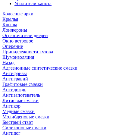
Усилители капота
Колесные арки
Крылья
Крыша
Лонжероны
Ограничители дверей
Окно ветровое
Оперение
Принадлежности кузова
Шумоизоляция
Назад
Адгезионные синтетические смазки
Антифризы
Антигравий
Графитовые смазки
Антидождь
Антизапотеватель
Литиевые смазки
Антикор
Медные смазки
Молибденовые смазки
Быстрый старт
Силиконовые смазки
Антидог