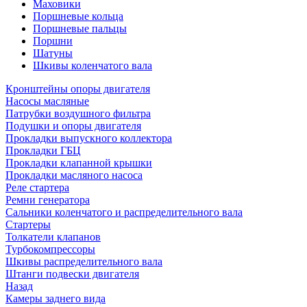
Маховики
Поршневые кольца
Поршневые пальцы
Поршни
Шатуны
Шкивы коленчатого вала
Кронштейны опоры двигателя
Насосы масляные
Патрубки воздушного фильтра
Подушки и опоры двигателя
Прокладки выпускного коллектора
Прокладки ГБЦ
Прокладки клапанной крышки
Прокладки масляного насоса
Реле стартера
Ремни генератора
Сальники коленчатого и распределительного вала
Стартеры
Толкатели клапанов
Турбокомпрессоры
Шкивы распределительного вала
Штанги подвески двигателя
Назад
Камеры заднего вида