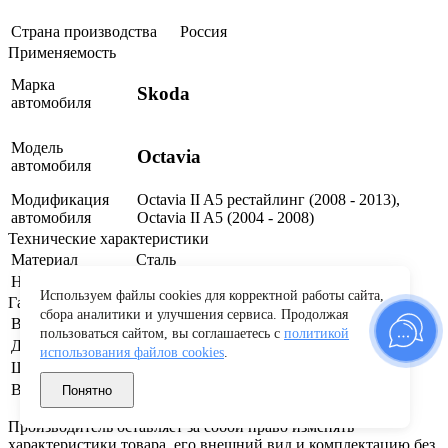
Страна производства
Россия
Применяемость
Марка
Skoda
автомобиля
Модель
Octavia
автомобиля
Модификация
Octavia II A5 рестайлинг (2008 - 2013),
автомобиля
Octavia II A5 (2004 - 2008)
Технические характеристики
Материал
Сталь
Наличие крепежа
Крепеж в комплекте
Используем файлы cookies для корректной работы сайта,
Габариты и вес
сбора аналитики и улучшения сервиса. Продолжая
Вес
1.1 кг
пользоваться сайтом, вы соглашаетесь с
политикой
Длина
5.55 см
использования файлов cookies
.
Ширина
5.55 см
Высота
0.4 см
Понятно
Производитель оставляет за собой право изменять
характеристики товара, его внешний вид и комплектацию без