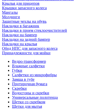
Крылья для прицепов
Крышки запасного колеса
Мангалы
Молдинги
Защитные чехлы на обувь
Накладки в багажник
Накладки в проем стеклоочистителей
Накладки на бампер
Накладки на задний бампер
Накладки на крылья
Обод НПС для запасного колеса
Принадлежности для мойки
Ведро-трансформер
Влажные салфетки
Губки
Салфетки из микрофибры
Замша в тубе
Протирочная бумага
Скребки
Водосгоны и скребки
Универсальные полотенца
Щетки со скребком
Щетки для мытья