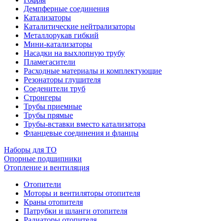
Демпферные соединения
Катализаторы
Каталитические нейтрализаторы
Металлорукав гибкий
Мини-катализаторы
Насадки на выхлопную трубу
Пламегасители
Расходные материалы и комплектующие
Резонаторы глушителя
Соеденители труб
Стронгеры
Трубы приемные
Трубы прямые
Трубы-вставки вместо катализатора
Фланцевые соединения и фланцы
Наборы для ТО
Опорные подшипники
Отопление и вентиляция
Отопители
Моторы и вентиляторы отопителя
Краны отопителя
Патрубки и шланги отопителя
Радиаторы отопителя