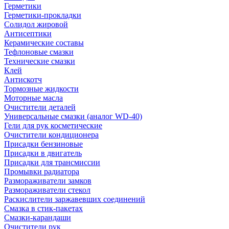
Герметики
Герметики-прокладки
Солидол жировой
Антисептики
Керамические составы
Тефлоновые смазки
Технические смазки
Клей
Антискотч
Тормозные жидкости
Моторные масла
Очистители деталей
Универсальные смазки (аналог WD-40)
Гели для рук косметические
Очистители кондиционера
Присадки бензиновые
Присадки в двигатель
Присадки для трансмиссии
Промывки радиатора
Размораживатели замков
Размораживатели стекол
Раскислители заржавевших соединений
Смазка в стик-пакетах
Смазки-карандаши
Очистители рук