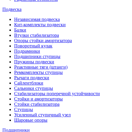
Подвеска
Независимая подвеска
Кит-комплекты подвески
Балки
Втулки стабилизатора
Опоры стойки амортизатора
Поворотный кулак
Подрамники
Подшипники ступицы
Пружины подвески
Реактивные тяги (штанги)
Ремкомплекты ступицы
Рычаги подвески
Сайлентблоки
Сальники ступицы
Стабилизаторы поперечной устойчивости
Стойки и амортизаторы
Стойки стабилизатора
Ступицы
Усиленный ступичный узел
Шаровые опоры
Подшипники