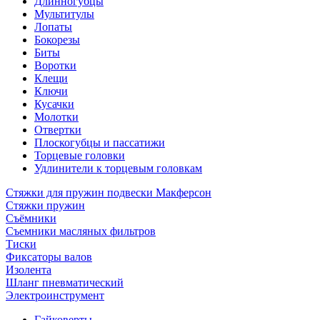
Длинногубцы
Мультитулы
Лопаты
Бокорезы
Биты
Воротки
Клещи
Ключи
Кусачки
Молотки
Отвертки
Плоскогубцы и пассатижи
Торцевые головки
Удлинители к торцевым головкам
Стяжки для пружин подвески Макферсон
Стяжки пружин
Съёмники
Съемники масляных фильтров
Тиски
Фиксаторы валов
Изолента
Шланг пневматический
Электроинструмент
Гайковерты