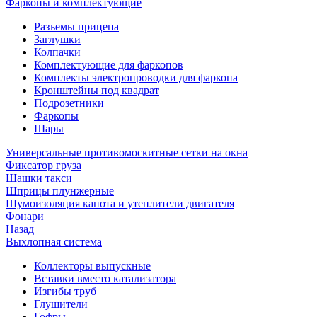
Фаркопы и комплектующие
Разъемы прицепа
Заглушки
Колпачки
Комплектующие для фаркопов
Комплекты электропроводки для фаркопа
Кронштейны под квадрат
Подрозетники
Фаркопы
Шары
Универсальные противомоскитные сетки на окна
Фиксатор груза
Шашки такси
Шприцы плунжерные
Шумоизоляция капота и утеплители двигателя
Фонари
Назад
Выхлопная система
Коллекторы выпускные
Вставки вместо катализатора
Изгибы труб
Глушители
Гофры