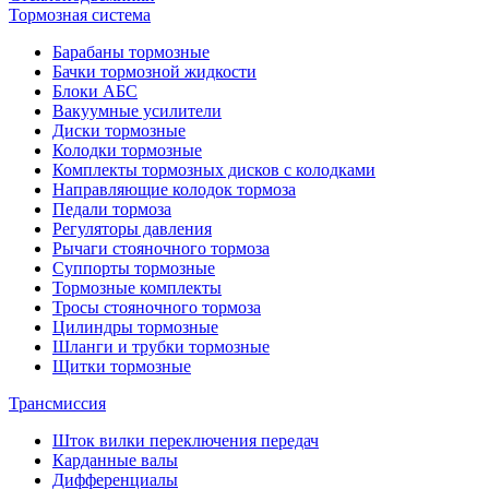
Тормозная система
Барабаны тормозные
Бачки тормозной жидкости
Блоки АБС
Вакуумные усилители
Диски тормозные
Колодки тормозные
Комплекты тормозных дисков с колодками
Направляющие колодок тормоза
Педали тормоза
Регуляторы давления
Рычаги стояночного тормоза
Суппорты тормозные
Тормозные комплекты
Тросы стояночного тормоза
Цилиндры тормозные
Шланги и трубки тормозные
Щитки тормозные
Трансмиссия
Шток вилки переключения передач
Карданные валы
Дифференциалы