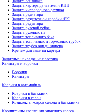
Защита бензобака
Защита картера двигателя и КПП
Защита кислородного датчика
Защита радиатора
Защита раздаточной коробки (РК)
Защита редуктора
Защита рулевой рейки
Защита рулевых тяг
Защита топливного бака
Защита топливных и тормозных трубок
Защита трубок кондиционера
Крепеж для защиты картера
Защитные накладки из пластика
Канистры и воронки
Воронки
Канистры
Коврики в автомобиль
Коврики в багажник
Коврики в салон
Комплекты ковров салона и багажника
Кронштейны крепления запасного колеса