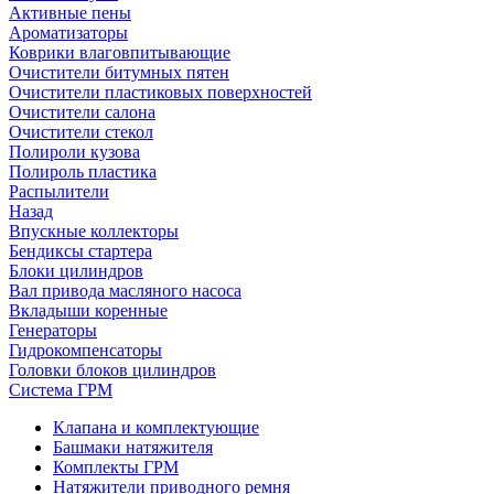
Активные пены
Ароматизаторы
Коврики влаговпитывающие
Очистители битумных пятен
Очистители пластиковых поверхностей
Очистители салона
Очистители стекол
Полироли кузова
Полироль пластика
Распылители
Назад
Впускные коллекторы
Бендиксы стартера
Блоки цилиндров
Вал привода масляного насоса
Вкладыши коренные
Генераторы
Гидрокомпенсаторы
Головки блоков цилиндров
Система ГРМ
Клапана и комплектующие
Башмаки натяжителя
Комплекты ГРМ
Натяжители приводного ремня