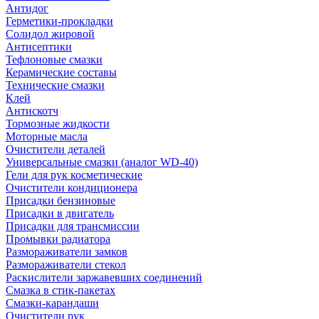
Антидог
Герметики-прокладки
Солидол жировой
Антисептики
Тефлоновые смазки
Керамические составы
Технические смазки
Клей
Антискотч
Тормозные жидкости
Моторные масла
Очистители деталей
Универсальные смазки (аналог WD-40)
Гели для рук косметические
Очистители кондиционера
Присадки бензиновые
Присадки в двигатель
Присадки для трансмиссии
Промывки радиатора
Размораживатели замков
Размораживатели стекол
Раскислители заржавевших соединений
Смазка в стик-пакетах
Смазки-карандаши
Очистители рук