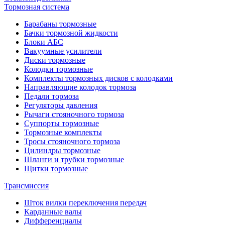
Тормозная система
Барабаны тормозные
Бачки тормозной жидкости
Блоки АБС
Вакуумные усилители
Диски тормозные
Колодки тормозные
Комплекты тормозных дисков с колодками
Направляющие колодок тормоза
Педали тормоза
Регуляторы давления
Рычаги стояночного тормоза
Суппорты тормозные
Тормозные комплекты
Тросы стояночного тормоза
Цилиндры тормозные
Шланги и трубки тормозные
Щитки тормозные
Трансмиссия
Шток вилки переключения передач
Карданные валы
Дифференциалы