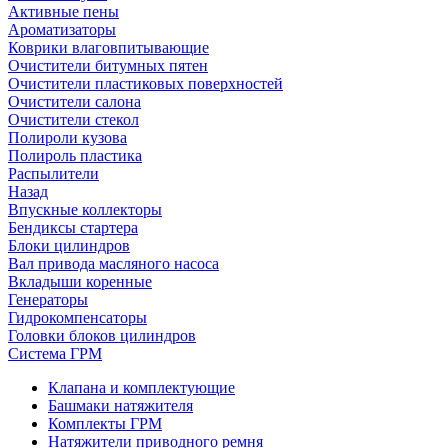
Активные пены
Ароматизаторы
Коврики влаговпитывающие
Очистители битумных пятен
Очистители пластиковых поверхностей
Очистители салона
Очистители стекол
Полироли кузова
Полироль пластика
Распылители
Назад
Впускные коллекторы
Бендиксы стартера
Блоки цилиндров
Вал привода масляного насоса
Вкладыши коренные
Генераторы
Гидрокомпенсаторы
Головки блоков цилиндров
Система ГРМ
Клапана и комплектующие
Башмаки натяжителя
Комплекты ГРМ
Натяжители приводного ремня