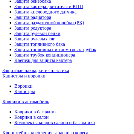
Защита бензобака
Защита картера двигателя и КПП
Защита кислородного датчика
Защита радиатора
Защита раздаточной коробки (РК)
Защита редуктора
Защита рулевой рейки
Защита рулевых тяг
Защита топливного бака
Защита топливных и тормозных трубок
Защита трубок кондиционера
Крепеж для защиты картера
Защитные накладки из пластика
Канистры и воронки
Воронки
Канистры
Коврики в автомобиль
Коврики в багажник
Коврики в салон
Комплекты ковров салона и багажника
Кронштейны крепления запасного колеса