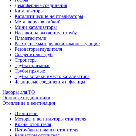
Демпферные соединения
Катализаторы
Каталитические нейтрализаторы
Металлорукав гибкий
Мини-катализаторы
Насадки на выхлопную трубу
Пламегасители
Расходные материалы и комплектующие
Резонаторы глушителя
Соеденители труб
Стронгеры
Трубы приемные
Трубы прямые
Трубы-вставки вместо катализатора
Фланцевые соединения и фланцы
Наборы для ТО
Опорные подшипники
Отопление и вентиляция
Отопители
Моторы и вентиляторы отопителя
Краны отопителя
Патрубки и шланги отопителя
Радиаторы отопителя