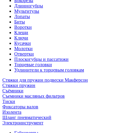
Бокорезы
Длинногубцы
Мультитулы
Лопаты
Биты
Воротки
Клещи
Ключи
Кусачки
Молотки
Отвертки
Плоскогубцы и пассатижи
Торцевые головки
Удлинители к торцевым головкам
Стяжки для пружин подвески Макферсон
Стяжки пружин
Съёмники
Съемники масляных фильтров
Тиски
Фиксаторы валов
Изолента
Шланг пневматический
Электроинструмент
Гайковерты