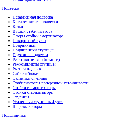
Подвеска
Независимая подвеска
Кит-комплекты подвески
Балки
Втулки стабилизатора
Опоры стойки амортизатора
Поворотный кулак
Подрамники
Подшипники ступицы
Пружины подвески
Реактивные тяги (штанги)
Ремкомплекты ступицы
Рычаги подвески
Сайлентблоки
Сальники ступицы
Стабилизаторы поперечной устойчивости
Стойки и амортизаторы
Стойки стабилизатора
Ступицы
Усиленный ступичный узел
Шаровые опоры
Подшипники