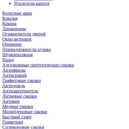
Усилители капота
Колесные арки
Крылья
Крыша
Лонжероны
Ограничители дверей
Окно ветровое
Оперение
Принадлежности кузова
Шумоизоляция
Назад
Адгезионные синтетические смазки
Антифризы
Антигравий
Графитовые смазки
Антидождь
Антизапотеватель
Литиевые смазки
Антикор
Медные смазки
Молибденовые смазки
Быстрый старт
Герметики
Силиконовые смазки