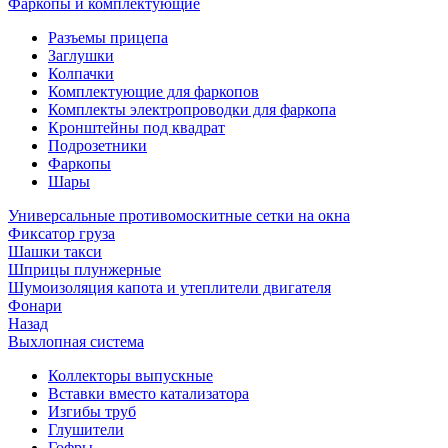
Фаркопы и комплектующие
Разъемы прицепа
Заглушки
Колпачки
Комплектующие для фаркопов
Комплекты электропроводки для фаркопа
Кронштейны под квадрат
Подрозетники
Фаркопы
Шары
Универсальные противомоскитные сетки на окна
Фиксатор груза
Шашки такси
Шприцы плунжерные
Шумоизоляция капота и утеплители двигателя
Фонари
Назад
Выхлопная система
Коллекторы выпускные
Вставки вместо катализатора
Изгибы труб
Глушители
Гофры