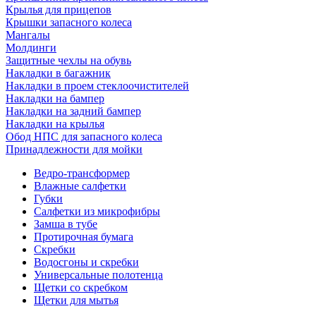
Крылья для прицепов
Крышки запасного колеса
Мангалы
Молдинги
Защитные чехлы на обувь
Накладки в багажник
Накладки в проем стеклоочистителей
Накладки на бампер
Накладки на задний бампер
Накладки на крылья
Обод НПС для запасного колеса
Принадлежности для мойки
Ведро-трансформер
Влажные салфетки
Губки
Салфетки из микрофибры
Замша в тубе
Протирочная бумага
Скребки
Водосгоны и скребки
Универсальные полотенца
Щетки со скребком
Щетки для мытья