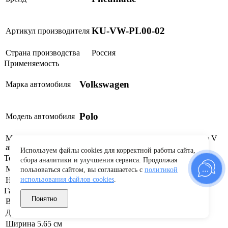
KU-VW-PL00-02
Артикул производителя
Страна производства
Россия
Применяемость
Volkswagen
Марка автомобиля
Polo
Модель автомобиля
Модификация
Polo V рестайлинг (2015 - 2020), Polo V
автомобиля
(2010 - 2015)
Используем файлы cookies для корректной работы сайта,
Технические характеристики
сбора аналитики и улучшения сервиса. Продолжая
Материал
Сталь
пользоваться сайтом, вы соглашаетесь с
политикой
Наличие крепежа
Крепеж в комплекте
использования файлов cookies
.
Габариты и вес
Понятно
Вес
1.1 кг
Длина
5.65 см
Ширина
5.65 см