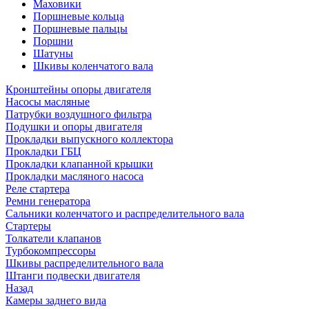
Маховики
Поршневые кольца
Поршневые пальцы
Поршни
Шатуны
Шкивы коленчатого вала
Кронштейны опоры двигателя
Насосы масляные
Патрубки воздушного фильтра
Подушки и опоры двигателя
Прокладки выпускного коллектора
Прокладки ГБЦ
Прокладки клапанной крышки
Прокладки масляного насоса
Реле стартера
Ремни генератора
Сальники коленчатого и распределительного вала
Стартеры
Толкатели клапанов
Турбокомпрессоры
Шкивы распределительного вала
Штанги подвески двигателя
Назад
Камеры заднего вида