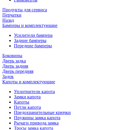
Продукты для сервиса
Перчатки
Назад
Бамперы и комплектующие
Усилители бампера
Задние бамперы
Передние бамперы
Боковины
Дверь задка
Дверь задняя
Дверь передняя
Задок
Капоты и комплектующие
Уплотнители капота
Замки капота
Капоты
Петли капота
Предохранительные крючки
Пружины замка капота
Рычаги привода замка
Тросы замка капота