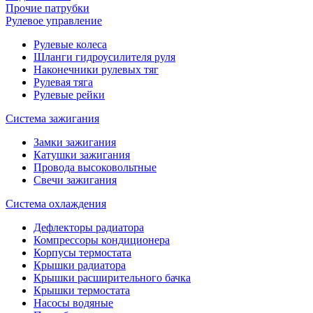
Прочие патрубки
Рулевое управление
Рулевые колеса
Шланги гидроусилителя руля
Наконечники рулевых тяг
Рулевая тяга
Рулевые рейки
Система зажигания
Замки зажигания
Катушки зажигания
Провода высоковольтные
Свечи зажигания
Система охлаждения
Дефлекторы радиатора
Компрессоры кондиционера
Корпусы термостата
Крышки радиатора
Крышки расширительного бачка
Крышки термостата
Насосы водяные