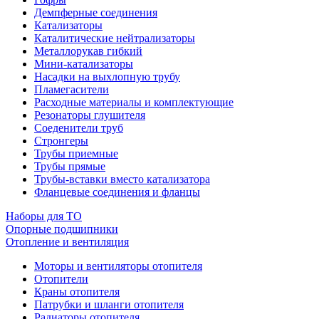
Демпферные соединения
Катализаторы
Каталитические нейтрализаторы
Металлорукав гибкий
Мини-катализаторы
Насадки на выхлопную трубу
Пламегасители
Расходные материалы и комплектующие
Резонаторы глушителя
Соеденители труб
Стронгеры
Трубы приемные
Трубы прямые
Трубы-вставки вместо катализатора
Фланцевые соединения и фланцы
Наборы для ТО
Опорные подшипники
Отопление и вентиляция
Моторы и вентиляторы отопителя
Отопители
Краны отопителя
Патрубки и шланги отопителя
Радиаторы отопителя