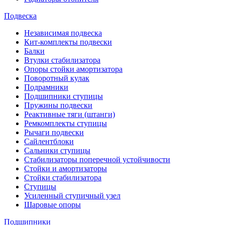
Подвеска
Независимая подвеска
Кит-комплекты подвески
Балки
Втулки стабилизатора
Опоры стойки амортизатора
Поворотный кулак
Подрамники
Подшипники ступицы
Пружины подвески
Реактивные тяги (штанги)
Ремкомплекты ступицы
Рычаги подвески
Сайлентблоки
Сальники ступицы
Стабилизаторы поперечной устойчивости
Стойки и амортизаторы
Стойки стабилизатора
Ступицы
Усиленный ступичный узел
Шаровые опоры
Подшипники