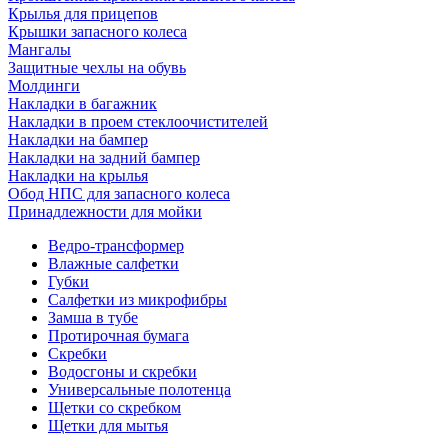
Крылья для прицепов
Крышки запасного колеса
Мангалы
Защитные чехлы на обувь
Молдинги
Накладки в багажник
Накладки в проем стеклоочистителей
Накладки на бампер
Накладки на задний бампер
Накладки на крылья
Обод НПС для запасного колеса
Принадлежности для мойки
Ведро-трансформер
Влажные салфетки
Губки
Салфетки из микрофибры
Замша в тубе
Протирочная бумага
Скребки
Водосгоны и скребки
Универсальные полотенца
Щетки со скребком
Щетки для мытья