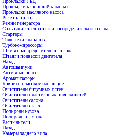
Прокладки ГБЦ
Прокладки клапанной крышки
Прокладки масляного насоса
Реле стартера
Ремни генератора
Сальники коленчатого и распределительного вала
Стартеры
Толкатели клапанов
Турбокомпрессоры
Шкивы распределительного вала
Штанги подвески двигателя
Назад
Автошампуни
Активные пены
Ароматизаторы
Коврики влаговпитывающие
Очистители битумных пятен
Очистители пластиковых поверхностей
Очистители салона
Очистители стекол
Полироли кузова
Полироль пластика
Распылители
Назад
Камеры заднего вида