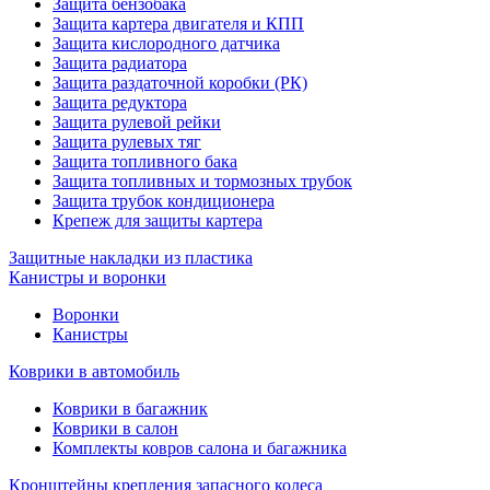
Защита бензобака
Защита картера двигателя и КПП
Защита кислородного датчика
Защита радиатора
Защита раздаточной коробки (РК)
Защита редуктора
Защита рулевой рейки
Защита рулевых тяг
Защита топливного бака
Защита топливных и тормозных трубок
Защита трубок кондиционера
Крепеж для защиты картера
Защитные накладки из пластика
Канистры и воронки
Воронки
Канистры
Коврики в автомобиль
Коврики в багажник
Коврики в салон
Комплекты ковров салона и багажника
Кронштейны крепления запасного колеса