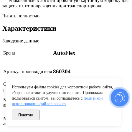
— Упакованные в логотипированную картонную коробку для
защиты их от повреждения при транспортировке.
Читать полностью
Характеристики
Заводские данные
AutoFlex
Бренд
860304
Артикул производителя
Страна производства
Россия
Используем файлы cookies для корректной работы сайта,
Применяемость
сбора аналитики и улучшения сервиса. Продолжая
пользоваться сайтом, вы соглашаетесь с
политикой
Марка
LADA (ВАЗ)
использования файлов cookies
.
автомобиля
Понятно
Модель
Granta, Kalina
автомобиля