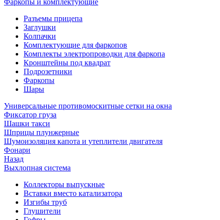
Фаркопы и комплектующие
Разъемы прицепа
Заглушки
Колпачки
Комплектующие для фаркопов
Комплекты электропроводки для фаркопа
Кронштейны под квадрат
Подрозетники
Фаркопы
Шары
Универсальные противомоскитные сетки на окна
Фиксатор груза
Шашки такси
Шприцы плунжерные
Шумоизоляция капота и утеплители двигателя
Фонари
Назад
Выхлопная система
Коллекторы выпускные
Вставки вместо катализатора
Изгибы труб
Глушители
Гофры