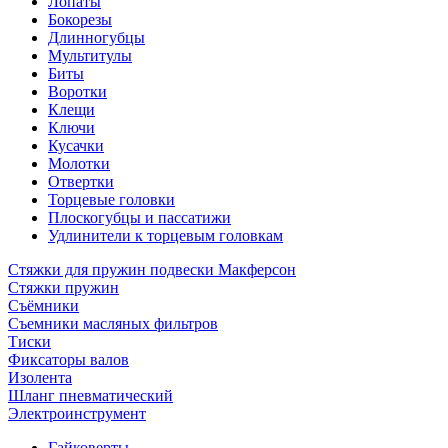
Лопаты
Бокорезы
Длинногубцы
Мультитулы
Биты
Воротки
Клещи
Ключи
Кусачки
Молотки
Отвертки
Торцевые головки
Плоскогубцы и пассатижи
Удлинители к торцевым головкам
Стяжки для пружин подвески Макферсон
Стяжки пружин
Съёмники
Съемники масляных фильтров
Тиски
Фиксаторы валов
Изолента
Шланг пневматический
Электроинструмент
Гайковерты