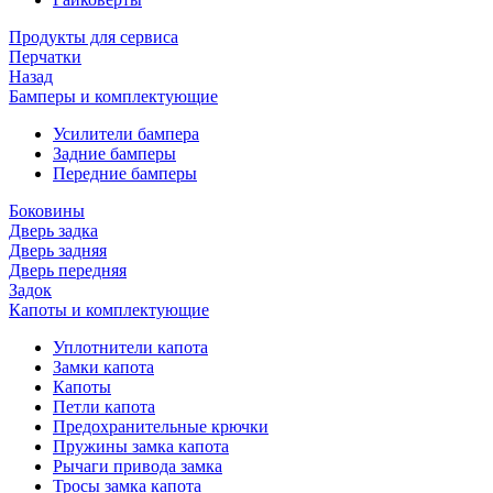
Продукты для сервиса
Перчатки
Назад
Бамперы и комплектующие
Усилители бампера
Задние бамперы
Передние бамперы
Боковины
Дверь задка
Дверь задняя
Дверь передняя
Задок
Капоты и комплектующие
Уплотнители капота
Замки капота
Капоты
Петли капота
Предохранительные крючки
Пружины замка капота
Рычаги привода замка
Тросы замка капота