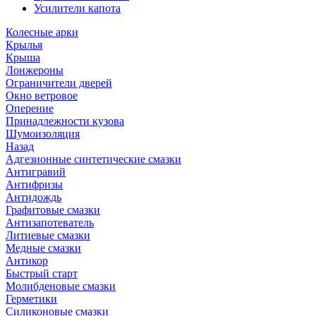
Усилители капота
Колесные арки
Крылья
Крыша
Лонжероны
Ограничители дверей
Окно ветровое
Оперение
Принадлежности кузова
Шумоизоляция
Назад
Адгезионные синтетические смазки
Антигравий
Антифризы
Антидождь
Графитовые смазки
Антизапотеватель
Литиевые смазки
Медные смазки
Антикор
Быстрый старт
Молибденовые смазки
Герметики
Силиконовые смазки