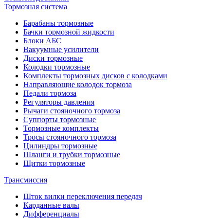
Тормозная система
Барабаны тормозные
Бачки тормозной жидкости
Блоки АБС
Вакуумные усилители
Диски тормозные
Колодки тормозные
Комплекты тормозных дисков с колодками
Направляющие колодок тормоза
Педали тормоза
Регуляторы давления
Рычаги стояночного тормоза
Суппорты тормозные
Тормозные комплекты
Тросы стояночного тормоза
Цилиндры тормозные
Шланги и трубки тормозные
Щитки тормозные
Трансмиссия
Шток вилки переключения передач
Карданные валы
Дифференциалы