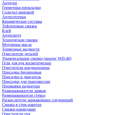
Антидог
Герметики-прокладки
Солидол жировой
Антисептики
Керамические составы
Тефлоновые смазки
Клей
Антискотч
Технические смазки
Моторные масла
Тормозные жидкости
Очистители деталей
Универсальные смазки (аналог WD-40)
Гели для рук косметические
Очистители кондиционера
Присадки бензиновые
Присадки в двигатель
Присадки для трансмиссии
Промывки радиатора
Размораживатели замков
Размораживатели стекол
Раскислители заржавевших соединений
Смазка в стик-пакетах
Смазки-карандаши
Очистители рук