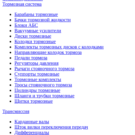
Тормозная система
Барабаны тормозные
Бачки тормозной жидкости
Блоки АБС
Вакуумные усилители
Диски тормозные
Колодки тормозные
Комплекты тормозных дисков с колодками
Направляющие колодок тормоза
Педали тормоза
Регуляторы давления
Рычаги стояночного тормоза
Суппорты тормозные
Тормозные комплекты
Тросы стояночного тормоза
Цилиндры тормозные
Шланги и трубки тормозные
Щитки тормозные
Трансмиссия
Карданные валы
Шток вилки переключения передач
Дифференциалы