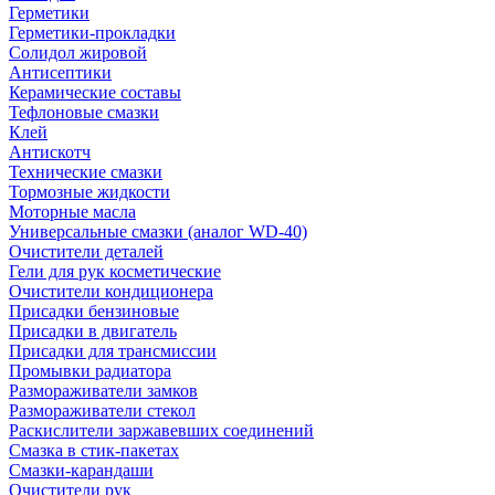
Герметики
Герметики-прокладки
Солидол жировой
Антисептики
Керамические составы
Тефлоновые смазки
Клей
Антискотч
Технические смазки
Тормозные жидкости
Моторные масла
Универсальные смазки (аналог WD-40)
Очистители деталей
Гели для рук косметические
Очистители кондиционера
Присадки бензиновые
Присадки в двигатель
Присадки для трансмиссии
Промывки радиатора
Размораживатели замков
Размораживатели стекол
Раскислители заржавевших соединений
Смазка в стик-пакетах
Смазки-карандаши
Очистители рук