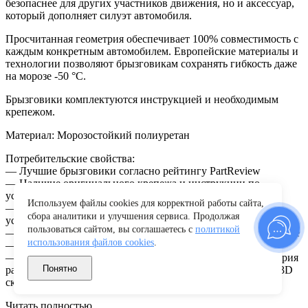
безопаснее для других участников движения, но и аксессуар,
который дополняет силуэт автомобиля.
Просчитанная геометрия обеспечивает 100% совместимость с
каждым конкретным автомобилем. Европейские материалы и
технологии позволяют брызговикам сохранять гибкость даже
на морозе -50 °С.
Брызговики комплектуются инструкцией и необходимым
крепежом.
Материал: Морозостойкий полиуретан
Потребительские свойства:
— Лучшие брызговики согласно рейтингу PartReview
— Наличие оригинального крепежа и инструкции по
установке в комплекте
Используем файлы cookies для корректной работы сайта,
— Отверстия в местах крепления ускоряют и упрощают
сбора аналитики и улучшения сервиса. Продолжая
установку
пользоваться сайтом, вы соглашаетесь с
политикой
— Материал сохраняет гибкость даже на 50-градусном морозе
использования файлов cookies
.
— Надёжная защита кузова от пескоструйного эффекта
— Полная совместимость с кузовом автомобиля — геометрия
Понятно
разработана с использованием современных технологий (3D
сканирования)
Читать полностью