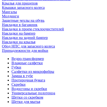
Крылья для прицепов
Крышки запасного колеса
Мангалы
Молдинги
Защитные чехлы на обувь
Накладки в багажник
Накладки в проем стеклоочистителей
Накладки на бампер
Накладки на задний бампер
Накладки на крылья
Обод НПС для запасного колеса
Принадлежности для мойки
Ведро-трансформер
Влажные салфетки
Губки
Салфетки из микрофибры
Замша в тубе
Протирочная бумага
Скребки
Водосгоны и скребки
Универсальные полотенца
Щетки со скребком
Щетки для мытья