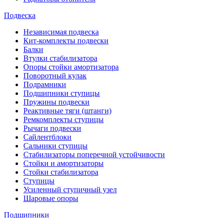
Подвеска
Независимая подвеска
Кит-комплекты подвески
Балки
Втулки стабилизатора
Опоры стойки амортизатора
Поворотный кулак
Подрамники
Подшипники ступицы
Пружины подвески
Реактивные тяги (штанги)
Ремкомплекты ступицы
Рычаги подвески
Сайлентблоки
Сальники ступицы
Стабилизаторы поперечной устойчивости
Стойки и амортизаторы
Стойки стабилизатора
Ступицы
Усиленный ступичный узел
Шаровые опоры
Подшипники