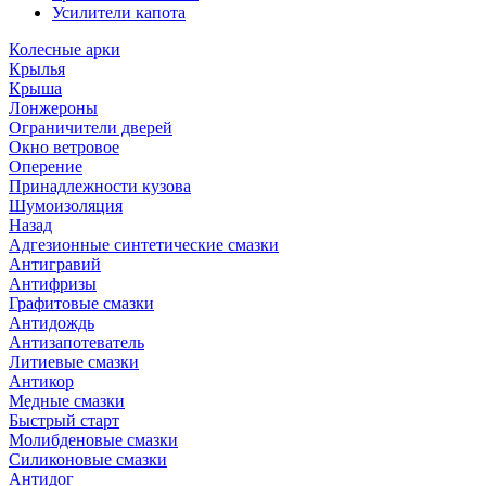
Усилители капота
Колесные арки
Крылья
Крыша
Лонжероны
Ограничители дверей
Окно ветровое
Оперение
Принадлежности кузова
Шумоизоляция
Назад
Адгезионные синтетические смазки
Антигравий
Антифризы
Графитовые смазки
Антидождь
Антизапотеватель
Литиевые смазки
Антикор
Медные смазки
Быстрый старт
Молибденовые смазки
Силиконовые смазки
Антидог