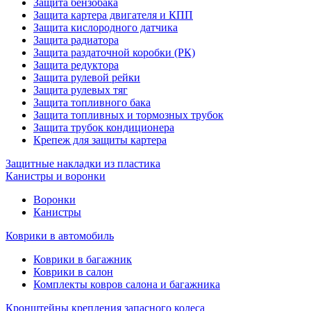
Защита бензобака
Защита картера двигателя и КПП
Защита кислородного датчика
Защита радиатора
Защита раздаточной коробки (РК)
Защита редуктора
Защита рулевой рейки
Защита рулевых тяг
Защита топливного бака
Защита топливных и тормозных трубок
Защита трубок кондиционера
Крепеж для защиты картера
Защитные накладки из пластика
Канистры и воронки
Воронки
Канистры
Коврики в автомобиль
Коврики в багажник
Коврики в салон
Комплекты ковров салона и багажника
Кронштейны крепления запасного колеса