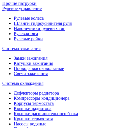
Прочие патрубки
Рулевое управление
Рулевые колеса
Шланги гидроусилителя руля
Наконечники рулевых тяг
Рулевая тяга
Рулевые рейки
Система зажигания
Замки зажигания
Катушки зажигания
Провода высоковольтные
Свечи зажигания
Система охлаждения
Дефлекторы радиатора
Компрессоры кондиционера
Корпусы термостата
Крышки радиатора
Крышки расширительного бачка
Крышки термостата
Насосы водяные