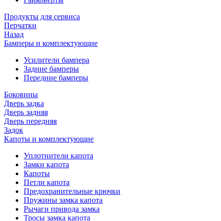
Продукты для сервиса
Перчатки
Назад
Бамперы и комплектующие
Усилители бампера
Задние бамперы
Передние бамперы
Боковины
Дверь задка
Дверь задняя
Дверь передняя
Задок
Капоты и комплектующие
Уплотнители капота
Замки капота
Капоты
Петли капота
Предохранительные крючки
Пружины замка капота
Рычаги привода замка
Тросы замка капота