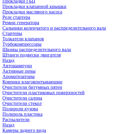
Прокладки ГБЦ
Прокладки клапанной крышки
Прокладки масляного насоса
Реле стартера
Ремни генератора
Сальники коленчатого и распределительного вала
Стартеры
Толкатели клапанов
Турбокомпрессоры
Шкивы распределительного вала
Штанги подвески двигателя
Назад
Автошампуни
Активные пены
Ароматизаторы
Коврики влаговпитывающие
Очистители битумных пятен
Очистители пластиковых поверхностей
Очистители салона
Очистители стекол
Полироли кузова
Полироль пластика
Распылители
Назад
Камеры заднего вида