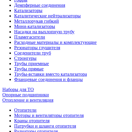
Демпферные соединения
Катализаторы
Каталитические нейтрализаторы
Металлорукав гибкий
Мини-катализаторы
Насадки на выхлопную трубу
Пламегасители
Расходные материалы и комплектующие
Резонаторы глушителя
Соеденители труб
Стронгеры
Трубы приемные
Трубы прямые
Трубы-вставки вместо катализатора
Фланцевые соединения и фланцы
Наборы для ТО
Опорные подшипники
Отопление и вентиляция
Отопители
Моторы и вентиляторы отопителя
Краны отопителя
Патрубки и шланги отопителя
Радиаторы отопителя