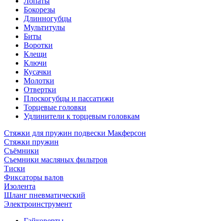
Лопаты
Бокорезы
Длинногубцы
Мультитулы
Биты
Воротки
Клещи
Ключи
Кусачки
Молотки
Отвертки
Плоскогубцы и пассатижи
Торцевые головки
Удлинители к торцевым головкам
Стяжки для пружин подвески Макферсон
Стяжки пружин
Съёмники
Съемники масляных фильтров
Тиски
Фиксаторы валов
Изолента
Шланг пневматический
Электроинструмент
Гайковерты