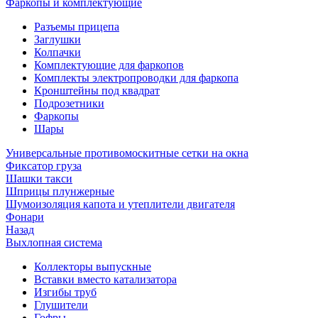
Фаркопы и комплектующие
Разъемы прицепа
Заглушки
Колпачки
Комплектующие для фаркопов
Комплекты электропроводки для фаркопа
Кронштейны под квадрат
Подрозетники
Фаркопы
Шары
Универсальные противомоскитные сетки на окна
Фиксатор груза
Шашки такси
Шприцы плунжерные
Шумоизоляция капота и утеплители двигателя
Фонари
Назад
Выхлопная система
Коллекторы выпускные
Вставки вместо катализатора
Изгибы труб
Глушители
Гофры