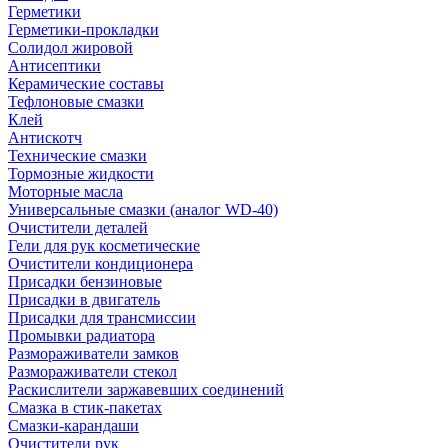
Герметики
Герметики-прокладки
Солидол жировой
Антисептики
Керамические составы
Тефлоновые смазки
Клей
Антискотч
Технические смазки
Тормозные жидкости
Моторные масла
Универсальные смазки (аналог WD-40)
Очистители деталей
Гели для рук косметические
Очистители кондиционера
Присадки бензиновые
Присадки в двигатель
Присадки для трансмиссии
Промывки радиатора
Размораживатели замков
Размораживатели стекол
Раскислители заржавевших соединений
Смазка в стик-пакетах
Смазки-карандаши
Очистители рук