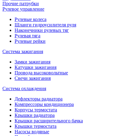
Прочие патрубки
Рулевое управление
Рулевые колеса
Шланги гидроусилителя руля
Наконечники рулевых тяг
Рулевая тяга
Рулевые рейки
Система зажигания
Замки зажигания
Катушки зажигания
Провода высоковольтные
Свечи зажигания
Система охлаждения
Дефлекторы радиатора
Компрессоры кондиционера
Корпусы термостата
Крышки радиатора
Крышки расширительного бачка
Крышки термостата
Насосы водяные