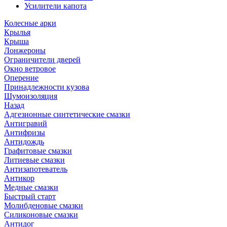
Усилители капота
Колесные арки
Крылья
Крыша
Лонжероны
Ограничители дверей
Окно ветровое
Оперение
Принадлежности кузова
Шумоизоляция
Назад
Адгезионные синтетические смазки
Антигравий
Антифризы
Антидождь
Графитовые смазки
Литиевые смазки
Антизапотеватель
Антикор
Медные смазки
Быстрый старт
Молибденовые смазки
Силиконовые смазки
Антидог