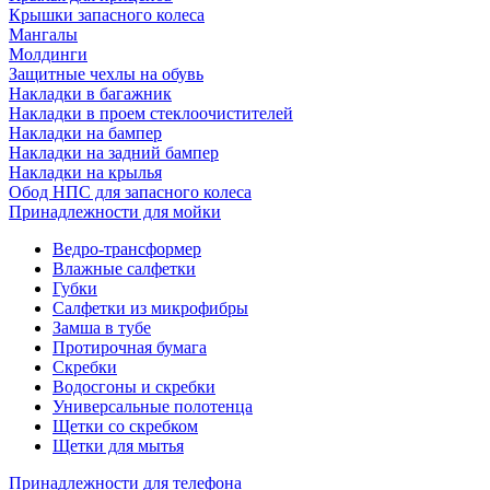
Крышки запасного колеса
Мангалы
Молдинги
Защитные чехлы на обувь
Накладки в багажник
Накладки в проем стеклоочистителей
Накладки на бампер
Накладки на задний бампер
Накладки на крылья
Обод НПС для запасного колеса
Принадлежности для мойки
Ведро-трансформер
Влажные салфетки
Губки
Салфетки из микрофибры
Замша в тубе
Протирочная бумага
Скребки
Водосгоны и скребки
Универсальные полотенца
Щетки со скребком
Щетки для мытья
Принадлежности для телефона