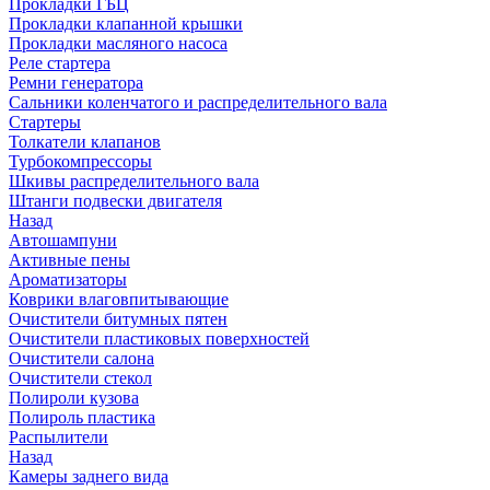
Прокладки ГБЦ
Прокладки клапанной крышки
Прокладки масляного насоса
Реле стартера
Ремни генератора
Сальники коленчатого и распределительного вала
Стартеры
Толкатели клапанов
Турбокомпрессоры
Шкивы распределительного вала
Штанги подвески двигателя
Назад
Автошампуни
Активные пены
Ароматизаторы
Коврики влаговпитывающие
Очистители битумных пятен
Очистители пластиковых поверхностей
Очистители салона
Очистители стекол
Полироли кузова
Полироль пластика
Распылители
Назад
Камеры заднего вида