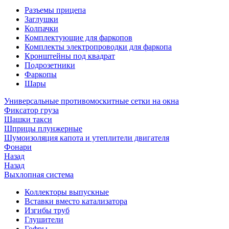
Разъемы прицепа
Заглушки
Колпачки
Комплектующие для фаркопов
Комплекты электропроводки для фаркопа
Кронштейны под квадрат
Подрозетники
Фаркопы
Шары
Универсальные противомоскитные сетки на окна
Фиксатор груза
Шашки такси
Шприцы плунжерные
Шумоизоляция капота и утеплители двигателя
Фонари
Назад
Назад
Выхлопная система
Коллекторы выпускные
Вставки вместо катализатора
Изгибы труб
Глушители
Гофры