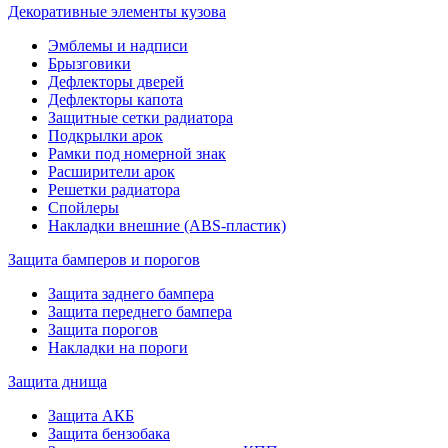
Декоративные элементы кузова
Эмблемы и надписи
Брызговики
Дефлекторы дверей
Дефлекторы капота
Защитные сетки радиатора
Подкрылки арок
Рамки под номерной знак
Расширители арок
Решетки радиатора
Спойлеры
Накладки внешние (ABS-пластик)
Защита бамперов и порогов
Защита заднего бампера
Защита переднего бампера
Защита порогов
Накладки на пороги
Защита днища
Защита АКБ
Защита бензобака