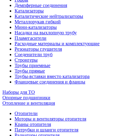
Демпферные соединения
Катализаторы
Каталитические нейтрализаторы
Металлорукав гибкий
Мини-катализаторы
Насадки на выхлопную трубу
Пламегасители
Расходные материалы и комплектующие
Резонаторы глушителя
Соеденители труб
Стронгеры
Трубы приемные
Трубы прямые
Трубы-вставки вместо катализатора
Фланцевые соединения и фланцы
Наборы для ТО
Опорные подшипники
Отопление и вентиляция
Отопители
Моторы и вентиляторы отопителя
Краны отопителя
Патрубки и шланги отопителя
Радиаторы отопителя