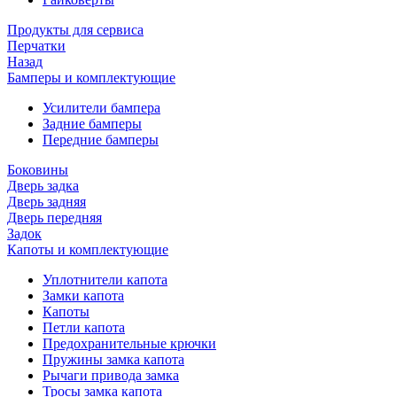
Продукты для сервиса
Перчатки
Назад
Бамперы и комплектующие
Усилители бампера
Задние бамперы
Передние бамперы
Боковины
Дверь задка
Дверь задняя
Дверь передняя
Задок
Капоты и комплектующие
Уплотнители капота
Замки капота
Капоты
Петли капота
Предохранительные крючки
Пружины замка капота
Рычаги привода замка
Тросы замка капота