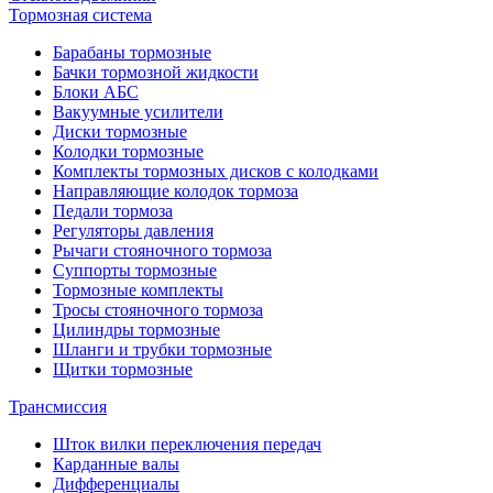
Тормозная система
Барабаны тормозные
Бачки тормозной жидкости
Блоки АБС
Вакуумные усилители
Диски тормозные
Колодки тормозные
Комплекты тормозных дисков с колодками
Направляющие колодок тормоза
Педали тормоза
Регуляторы давления
Рычаги стояночного тормоза
Суппорты тормозные
Тормозные комплекты
Тросы стояночного тормоза
Цилиндры тормозные
Шланги и трубки тормозные
Щитки тормозные
Трансмиссия
Шток вилки переключения передач
Карданные валы
Дифференциалы