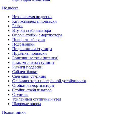
Подвеска
Независимая подвеска
Кит-комплекты подвески
Балки
Втулки стабилизатора
Опоры стойки амортизатора
Поворотный кулак
Подрамники
Подшипники ступицы
Пружины подвески
Реактивные тяги (штанги)
Ремкомплекты ступицы
Рычаги подвески
Сайлентблоки
Сальники ступицы
Стабилизаторы поперечной устойчивости
Стойки и амортизаторы
Стойки стабилизатора
Ступицы
Усиленный ступичный узел
Шаровые опоры
Подшипники