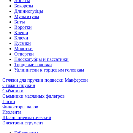
Лопаты
Бокорезы
Длинногубцы
Мультитулы
Биты
Воротки
Клещи
Ключи
Кусачки
Молотки
Отвертки
Плоскогубцы и пассатижи
Торцевые головки
Удлинители к торцевым головкам
Стяжки для пружин подвески Макферсон
Стяжки пружин
Съёмники
Съемники масляных фильтров
Тиски
Фиксаторы валов
Изолента
Шланг пневматический
Электроинструмент
Гайковерты