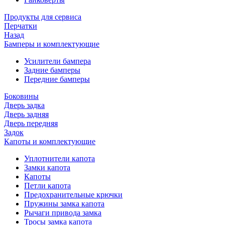
Продукты для сервиса
Перчатки
Назад
Бамперы и комплектующие
Усилители бампера
Задние бамперы
Передние бамперы
Боковины
Дверь задка
Дверь задняя
Дверь передняя
Задок
Капоты и комплектующие
Уплотнители капота
Замки капота
Капоты
Петли капота
Предохранительные крючки
Пружины замка капота
Рычаги привода замка
Тросы замка капота