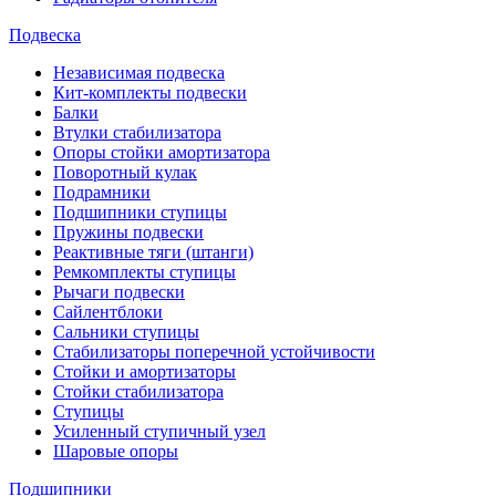
Подвеска
Независимая подвеска
Кит-комплекты подвески
Балки
Втулки стабилизатора
Опоры стойки амортизатора
Поворотный кулак
Подрамники
Подшипники ступицы
Пружины подвески
Реактивные тяги (штанги)
Ремкомплекты ступицы
Рычаги подвески
Сайлентблоки
Сальники ступицы
Стабилизаторы поперечной устойчивости
Стойки и амортизаторы
Стойки стабилизатора
Ступицы
Усиленный ступичный узел
Шаровые опоры
Подшипники