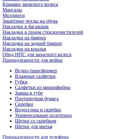
Крышки запасного колеса
Мангалы
Молдинги
Защитные чехлы на обувь
Накладки в багажник
Накладки в проем стеклоочистителей
Накладки на бампер
Накладки на задний бампер
Накладки на крылья
Обод НПС для запасного колеса
Принадлежности для мойки
Ведро-трансформер
Влажные салфетки
Губки
Салфетки из микрофибры
Замша в тубе
Протирочная бумага
Скребки
Водосгоны и скребки
Универсальные полотенца
Щетки со скребком
Щетки для мытья
Принадлежности для телефона