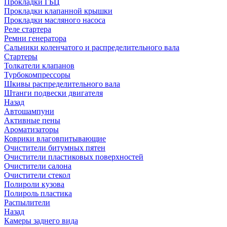
Прокладки ГБЦ
Прокладки клапанной крышки
Прокладки масляного насоса
Реле стартера
Ремни генератора
Сальники коленчатого и распределительного вала
Стартеры
Толкатели клапанов
Турбокомпрессоры
Шкивы распределительного вала
Штанги подвески двигателя
Назад
Автошампуни
Активные пены
Ароматизаторы
Коврики влаговпитывающие
Очистители битумных пятен
Очистители пластиковых поверхностей
Очистители салона
Очистители стекол
Полироли кузова
Полироль пластика
Распылители
Назад
Камеры заднего вида