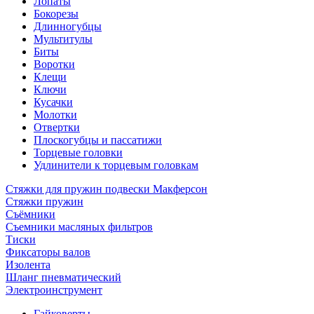
Лопаты
Бокорезы
Длинногубцы
Мультитулы
Биты
Воротки
Клещи
Ключи
Кусачки
Молотки
Отвертки
Плоскогубцы и пассатижи
Торцевые головки
Удлинители к торцевым головкам
Стяжки для пружин подвески Макферсон
Стяжки пружин
Съёмники
Съемники масляных фильтров
Тиски
Фиксаторы валов
Изолента
Шланг пневматический
Электроинструмент
Гайковерты