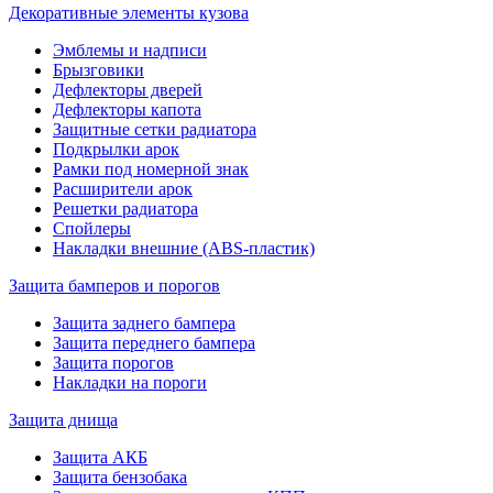
Декоративные элементы кузова
Эмблемы и надписи
Брызговики
Дефлекторы дверей
Дефлекторы капота
Защитные сетки радиатора
Подкрылки арок
Рамки под номерной знак
Расширители арок
Решетки радиатора
Спойлеры
Накладки внешние (ABS-пластик)
Защита бамперов и порогов
Защита заднего бампера
Защита переднего бампера
Защита порогов
Накладки на пороги
Защита днища
Защита АКБ
Защита бензобака