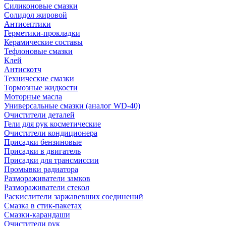
Силиконовые смазки
Солидол жировой
Антисептики
Герметики-прокладки
Керамические составы
Тефлоновые смазки
Клей
Антискотч
Технические смазки
Тормозные жидкости
Моторные масла
Универсальные смазки (аналог WD-40)
Очистители деталей
Гели для рук косметические
Очистители кондиционера
Присадки бензиновые
Присадки в двигатель
Присадки для трансмиссии
Промывки радиатора
Размораживатели замков
Размораживатели стекол
Раскислители заржавевших соединений
Смазка в стик-пакетах
Смазки-карандаши
Очистители рук