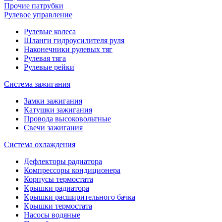
Прочие патрубки
Рулевое управление
Рулевые колеса
Шланги гидроусилителя руля
Наконечники рулевых тяг
Рулевая тяга
Рулевые рейки
Система зажигания
Замки зажигания
Катушки зажигания
Провода высоковольтные
Свечи зажигания
Система охлаждения
Дефлекторы радиатора
Компрессоры кондиционера
Корпусы термостата
Крышки радиатора
Крышки расширительного бачка
Крышки термостата
Насосы водяные