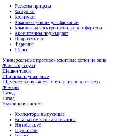
Разъемы прицепа
Заглушки
Колпачки
Комплектующие для фаркопов
Комплекты электропроводки для фаркопа
Кронштейны под квадрат
Подрозетники
Фаркопы
Шары
Универсальные противомоскитные сетки на окна
Фиксатор груза
Шашки такси
Шприцы плунжерные
Шумоизоляция капота и утеплители двигателя
Фонари
Назад
Назад
Выхлопная система
Коллекторы выпускные
Вставки вместо катализатора
Изгибы труб
Глушители
Гофры