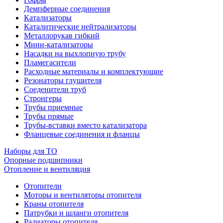
Демпферные соединения
Катализаторы
Каталитические нейтрализаторы
Металлорукав гибкий
Мини-катализаторы
Насадки на выхлопную трубу
Пламегасители
Расходные материалы и комплектующие
Резонаторы глушителя
Соеденители труб
Стронгеры
Трубы приемные
Трубы прямые
Трубы-вставки вместо катализатора
Фланцевые соединения и фланцы
Наборы для ТО
Опорные подшипники
Отопление и вентиляция
Отопители
Моторы и вентиляторы отопителя
Краны отопителя
Патрубки и шланги отопителя
Радиаторы отопителя