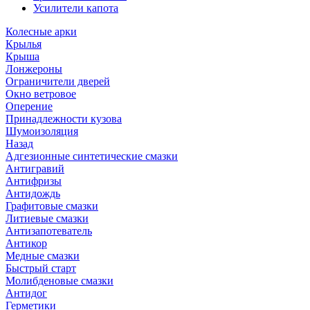
Усилители капота
Колесные арки
Крылья
Крыша
Лонжероны
Ограничители дверей
Окно ветровое
Оперение
Принадлежности кузова
Шумоизоляция
Назад
Адгезионные синтетические смазки
Антигравий
Антифризы
Антидождь
Графитовые смазки
Литиевые смазки
Антизапотеватель
Антикор
Медные смазки
Быстрый старт
Молибденовые смазки
Антидог
Герметики