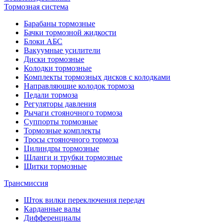
Тормозная система
Барабаны тормозные
Бачки тормозной жидкости
Блоки АБС
Вакуумные усилители
Диски тормозные
Колодки тормозные
Комплекты тормозных дисков с колодками
Направляющие колодок тормоза
Педали тормоза
Регуляторы давления
Рычаги стояночного тормоза
Суппорты тормозные
Тормозные комплекты
Тросы стояночного тормоза
Цилиндры тормозные
Шланги и трубки тормозные
Щитки тормозные
Трансмиссия
Шток вилки переключения передач
Карданные валы
Дифференциалы