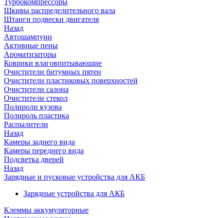
Турбокомпрессоры
Шкивы распределительного вала
Штанги подвески двигателя
Назад
Автошампуни
Активные пены
Ароматизаторы
Коврики влаговпитывающие
Очистители битумных пятен
Очистители пластиковых поверхностей
Очистители салона
Очистители стекол
Полироли кузова
Полироль пластика
Распылители
Назад
Камеры заднего вида
Камеры переднего вида
Подсветка дверей
Назад
Зарядные и пусковые устройства для АКБ
Зарядные устройства для АКБ
Клеммы аккумуляторные