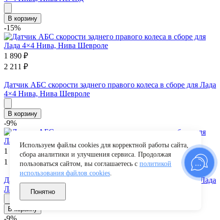
В корзину
-15%
1 890
₽
2 211
₽
Датчик АБС скорости заднего правого колеса в сборе для Лада
4×4 Нива, Нива Шевроле
В корзину
-9%
Используем файлы cookies для корректной работы сайта,
1 000
₽
сбора аналитики и улучшения сервиса. Продолжая
1 097
₽
пользоваться сайтом, вы соглашаетесь с
политикой
использования файлов cookies
.
Датчик АБС скорости заднего правого колеса в сборе для Лада
Ларгус
Понятно
В корзину
-9%