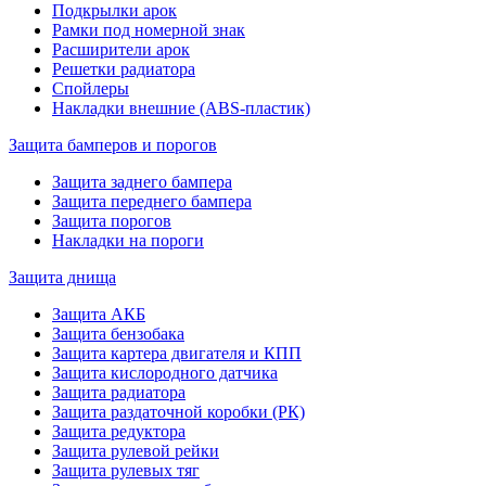
Подкрылки арок
Рамки под номерной знак
Расширители арок
Решетки радиатора
Спойлеры
Накладки внешние (ABS-пластик)
Защита бамперов и порогов
Защита заднего бампера
Защита переднего бампера
Защита порогов
Накладки на пороги
Защита днища
Защита АКБ
Защита бензобака
Защита картера двигателя и КПП
Защита кислородного датчика
Защита радиатора
Защита раздаточной коробки (РК)
Защита редуктора
Защита рулевой рейки
Защита рулевых тяг