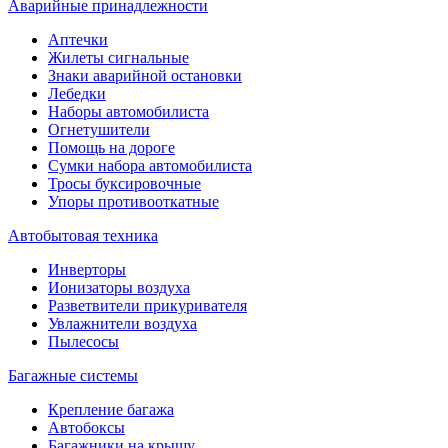
Аварийные принадлежности
Аптечки
Жилеты сигнальные
Знаки аварийной остановки
Лебедки
Наборы автомобилиста
Огнетушители
Помощь на дороге
Сумки набора автомобилиста
Тросы буксировочные
Упоры противооткатные
Автобытовая техника
Инверторы
Ионизаторы воздуха
Разветвители прикуривателя
Увлажнители воздуха
Пылесосы
Багажные системы
Крепление багажа
Автобоксы
Багажники на крышу