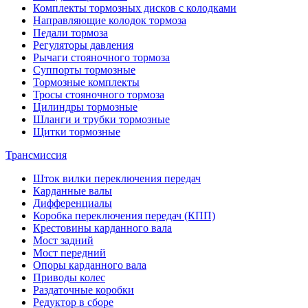
Комплекты тормозных дисков с колодками
Направляющие колодок тормоза
Педали тормоза
Регуляторы давления
Рычаги стояночного тормоза
Суппорты тормозные
Тормозные комплекты
Тросы стояночного тормоза
Цилиндры тормозные
Шланги и трубки тормозные
Щитки тормозные
Трансмиссия
Шток вилки переключения передач
Карданные валы
Дифференциалы
Коробка переключения передач (КПП)
Крестовины карданного вала
Мост задний
Мост передний
Опоры карданного вала
Приводы колес
Раздаточные коробки
Редуктор в сборе