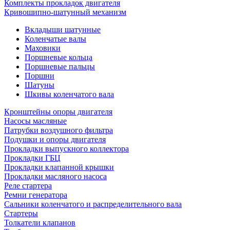
Комплекты прокладок двигателя
Кривошипно-шатунный механизм
Вкладыши шатунные
Коленчатые валы
Маховики
Поршневые кольца
Поршневые пальцы
Поршни
Шатуны
Шкивы коленчатого вала
Кронштейны опоры двигателя
Насосы масляные
Патрубки воздушного фильтра
Подушки и опоры двигателя
Прокладки выпускного коллектора
Прокладки ГБЦ
Прокладки клапанной крышки
Прокладки масляного насоса
Реле стартера
Ремни генератора
Сальники коленчатого и распределительного вала
Стартеры
Толкатели клапанов