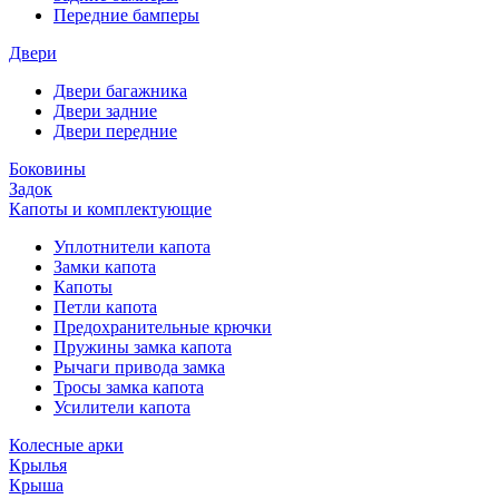
Передние бамперы
Двери
Двери багажника
Двери задние
Двери передние
Боковины
Задок
Капоты и комплектующие
Уплотнители капота
Замки капота
Капоты
Петли капота
Предохранительные крючки
Пружины замка капота
Рычаги привода замка
Тросы замка капота
Усилители капота
Колесные арки
Крылья
Крыша