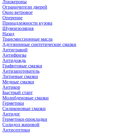
Лонжероны
Ограничители дверей
Окно ветровое
Оперение
Принадлежности кузова
Шумоизоляция
Назад
Трансмиссионные масла
Адгезионные синтетические смазки
Антигравий
Антифризы
Антидождь
Графитовые смазки
Антизапотеватель
Литиевые смазки
Медные смазки
Антикор
Быстрый старт
Молибденовые смазки
Герметики
Силиконовые смазки
Антидог
Герметики-прокладки
Солидол жировой
Антисептики