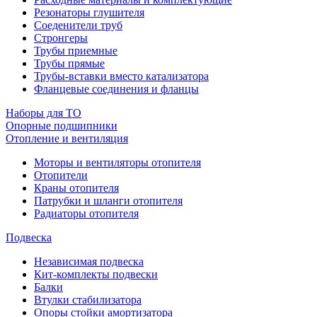
Резонаторы глушителя
Соеденители труб
Стронгеры
Трубы приемные
Трубы прямые
Трубы-вставки вместо катализатора
Фланцевые соединения и фланцы
Наборы для ТО
Опорные подшипники
Отопление и вентиляция
Моторы и вентиляторы отопителя
Отопители
Краны отопителя
Патрубки и шланги отопителя
Радиаторы отопителя
Подвеска
Независимая подвеска
Кит-комплекты подвески
Балки
Втулки стабилизатора
Опоры стойки амортизатора