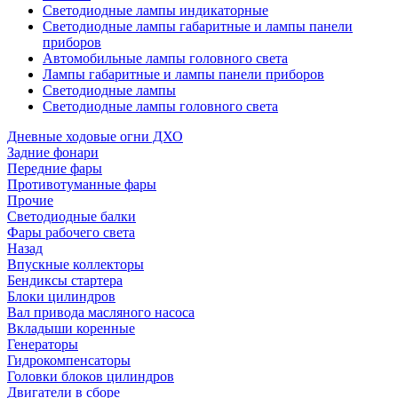
Светодиодные лампы индикаторные
Светодиодные лампы габаритные и лампы панели
приборов
Автомобильные лампы головного света
Лампы габаритные и лампы панели приборов
Светодиодные лампы
Светодиодные лампы головного света
Дневные ходовые огни ДХО
Задние фонари
Передние фары
Противотуманные фары
Прочие
Светодиодные балки
Фары рабочего света
Назад
Впускные коллекторы
Бендиксы стартера
Блоки цилиндров
Вал привода масляного насоса
Вкладыши коренные
Генераторы
Гидрокомпенсаторы
Головки блоков цилиндров
Двигатели в сборе