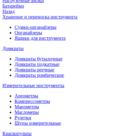
Нагрузочные вилки
Батарейки
Назад
Хранение и переноска инструмента
Сумки-органайзеры
Органайзеры
Ящики для инструмента
Домкраты
Домкраты бутылочные
Домкраты подкатные
Домкраты реечные
Домкраты ромбические
Измерительные инструменты
Ареометры
Компрессометры
Манометры
Масломеры
Рулетки
Щупы измерительные
Краскопульты