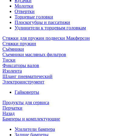
Кусачки
Молотки
Отвертки
Торцевые головки
Плоскогубцы и пассатижи
Удлинители к торцевым головкам
Стяжки для пружин подвески Макферсон
Стяжки пружин
Съёмники
Съемники масляных фильтров
Тиски
Фиксаторы валов
Изолента
Шланг пневматический
Электроинструмент
Гайковерты
Продукты для сервиса
Перчатки
Назад
Бамперы и комплектующие
Усилители бампера
Задние бамперы