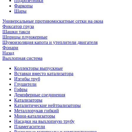
Подрозетники
Фаркопы
Шары
Универсальные противомоскитные сетки на окна
Фиксатор груза
Шашки такси
Шприцы плунжерные
Шумоизоляция капота и утеплители двигателя
Фонари
Назад
Выхлопная система
Коллекторы выпускные
Вставки вместо катализатора
Изгибы труб
Глушители
Гофры
Демпферные соединения
Катализаторы
Каталитические нейтрализаторы
Металлорукав гибкий
Мини-катализаторы
Насадки на выхлопную трубу
Пламегасители
Расходные материалы и комплектующие