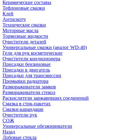
Керамические составы
Тефлоновые смазки
Клей
Антискотч
Технические смазки
Моторные масла
Тормозные жидкости
Очистители деталей
Универсальные смазки (аналог WD-40)
Гели для рук косметические
Очистители кондиционера
Присадки бензиновые
Присадки в двигатель
Присадки для трансмиссии
Промывки радиатора
Размораживатели замков
Размораживатели стекол
Раскислители заржавевших соединений
Смазка в стик-пакетах
Смазки-карандаши
Очистители рук
СОЖ
Универсальные обезжириватели
Назад
Лобовые стекла