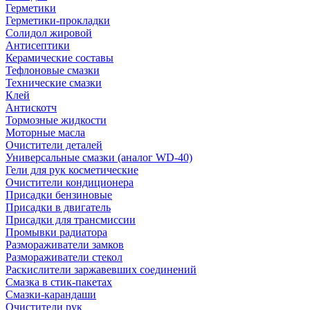
Герметики
Герметики-прокладки
Солидол жировой
Антисептики
Керамические составы
Тефлоновые смазки
Технические смазки
Клей
Антискотч
Тормозные жидкости
Моторные масла
Очистители деталей
Универсальные смазки (аналог WD-40)
Гели для рук косметические
Очистители кондиционера
Присадки бензиновые
Присадки в двигатель
Присадки для трансмиссии
Промывки радиатора
Размораживатели замков
Размораживатели стекол
Раскислители заржавевших соединений
Смазка в стик-пакетах
Смазки-карандаши
Очистители рук