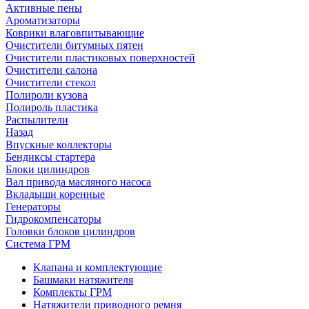
Активные пены
Ароматизаторы
Коврики влаговпитывающие
Очистители битумных пятен
Очистители пластиковых поверхностей
Очистители салона
Очистители стекол
Полироли кузова
Полироль пластика
Распылители
Назад
Впускные коллекторы
Бендиксы стартера
Блоки цилиндров
Вал привода масляного насоса
Вкладыши коренные
Генераторы
Гидрокомпенсаторы
Головки блоков цилиндров
Система ГРМ
Клапана и комплектующие
Башмаки натяжителя
Комплекты ГРМ
Натяжители приводного ремня