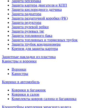
Защита бензобака
Защита картера двигателя и КПП
Защита кислородного датчика
Защита радиатора
Защита раздаточной коробки (РК)
Защита редуктора
Защита рулевой рейки
Защита рулевых тяг
Защита топливного бака
Защита топливных и тормозных трубок
Защита трубок кондиционера
Крепеж для защиты картера
Защитные накладки из пластика
Канистры и воронки
Воронки
Канистры
Коврики в автомобиль
Коврики в багажник
Коврики в салон
Комплекты ковров салона и багажника
Кронштейны крепления запасного колеса