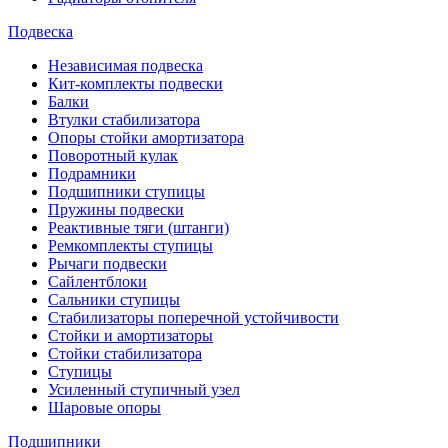
Подвеска
Независимая подвеска
Кит-комплекты подвески
Балки
Втулки стабилизатора
Опоры стойки амортизатора
Поворотный кулак
Подрамники
Подшипники ступицы
Пружины подвески
Реактивные тяги (штанги)
Ремкомплекты ступицы
Рычаги подвески
Сайлентблоки
Сальники ступицы
Стабилизаторы поперечной устойчивости
Стойки и амортизаторы
Стойки стабилизатора
Ступицы
Усиленный ступичный узел
Шаровые опоры
Подшипники