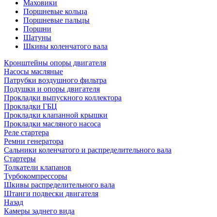
Маховики
Поршневые кольца
Поршневые пальцы
Поршни
Шатуны
Шкивы коленчатого вала
Кронштейны опоры двигателя
Насосы масляные
Патрубки воздушного фильтра
Подушки и опоры двигателя
Прокладки выпускного коллектора
Прокладки ГБЦ
Прокладки клапанной крышки
Прокладки масляного насоса
Реле стартера
Ремни генератора
Сальники коленчатого и распределительного вала
Стартеры
Толкатели клапанов
Турбокомпрессоры
Шкивы распределительного вала
Штанги подвески двигателя
Назад
Камеры заднего вида