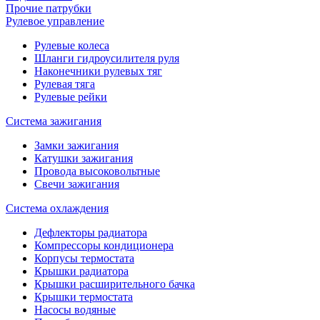
Прочие патрубки
Рулевое управление
Рулевые колеса
Шланги гидроусилителя руля
Наконечники рулевых тяг
Рулевая тяга
Рулевые рейки
Система зажигания
Замки зажигания
Катушки зажигания
Провода высоковольтные
Свечи зажигания
Система охлаждения
Дефлекторы радиатора
Компрессоры кондиционера
Корпусы термостата
Крышки радиатора
Крышки расширительного бачка
Крышки термостата
Насосы водяные