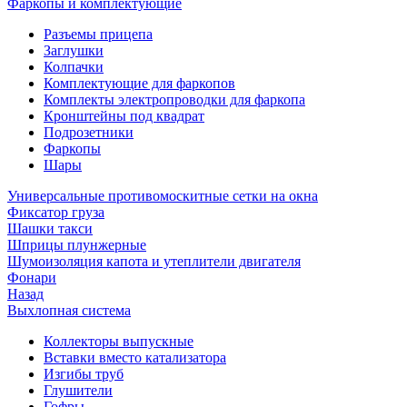
Фаркопы и комплектующие
Разъемы прицепа
Заглушки
Колпачки
Комплектующие для фаркопов
Комплекты электропроводки для фаркопа
Кронштейны под квадрат
Подрозетники
Фаркопы
Шары
Универсальные противомоскитные сетки на окна
Фиксатор груза
Шашки такси
Шприцы плунжерные
Шумоизоляция капота и утеплители двигателя
Фонари
Назад
Выхлопная система
Коллекторы выпускные
Вставки вместо катализатора
Изгибы труб
Глушители
Гофры