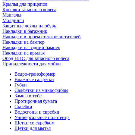
Крылья для прицепов
Крышки запасного колеса
Мангалы
Молдинги
Защитные чехлы на обувь
Накладки в багажник
Накладки в проем стеклоочистителей
Накладки на бампер
Накладки на задний бампер
Накладки на крылья
Обод НПС для запасного колеса
Принадлежности для мойки
Ведро-трансформер
Влажные салфетки
Губки
Салфетки из микрофибры
Замша в тубе
Протирочная бумага
Скребки
Водосгоны и скребки
Универсальные полотенца
Щетки со скребком
Щетки для мытья