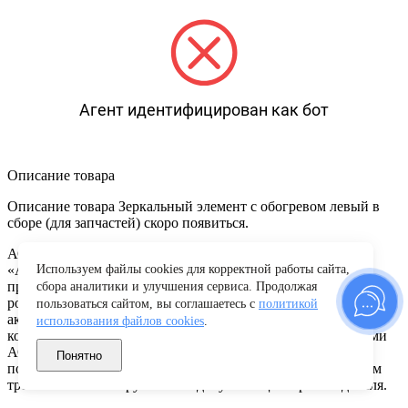
Агент идентифицирован как бот
Описание товара
Описание товара Зеркальный элемент с обогревом левый в
сборе (для запчастей) скоро появиться.
АО «Лада-Имидж» является дочерним предприятием АО
«АВТОВАЗ» и его официальным дистрибьютором по
Используем файлы cookies для корректной работы сайта,
продаже запчастей и аксессуаров к автомобилям LADA на
сбора аналитики и улучшения сервиса. Продолжая
российском и зарубежном рынке. Оригинальные запчасти и
пользоваться сайтом, вы соглашаетесь с
политикой
аксессуары LADA в фирменной упаковке – это запчасти,
использования файлов cookies
.
которые изготовлены производственными подразделениями
АО “АВТОВАЗ” или его сертифицированными
Понятно
поставщиками и полностью соответствующие техническим
требованиям конструктивной документации производителя.