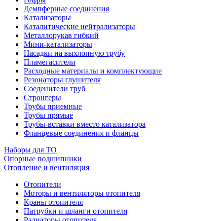
Демпферные соединения
Катализаторы
Каталитические нейтрализаторы
Металлорукав гибкий
Мини-катализаторы
Насадки на выхлопную трубу
Пламегасители
Расходные материалы и комплектующие
Резонаторы глушителя
Соеденители труб
Стронгеры
Трубы приемные
Трубы прямые
Трубы-вставки вместо катализатора
Фланцевые соединения и фланцы
Наборы для ТО
Опорные подшипники
Отопление и вентиляция
Отопители
Моторы и вентиляторы отопителя
Краны отопителя
Патрубки и шланги отопителя
Радиаторы отопителя