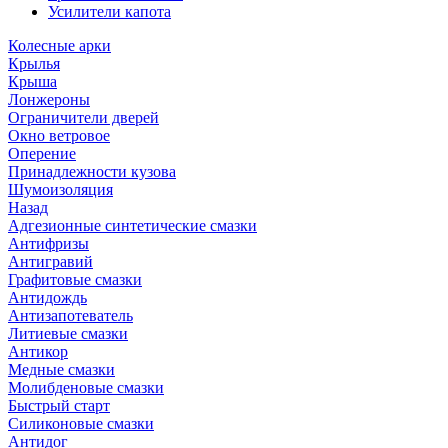
Усилители капота
Колесные арки
Крылья
Крыша
Лонжероны
Ограничители дверей
Окно ветровое
Оперение
Принадлежности кузова
Шумоизоляция
Назад
Адгезионные синтетические смазки
Антифризы
Антигравий
Графитовые смазки
Антидождь
Антизапотеватель
Литиевые смазки
Антикор
Медные смазки
Молибденовые смазки
Быстрый старт
Силиконовые смазки
Антидог