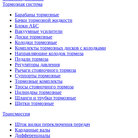
Тормозная система
Барабаны тормозные
Бачки тормозной жидкости
Блоки АБС
Вакуумные усилители
Диски тормозные
Колодки тормозные
Комплекты тормозных дисков с колодками
Направляющие колодок тормоза
Педали тормоза
Регуляторы давления
Рычаги стояночного тормоза
Суппорты тормозные
Тормозные комплекты
Тросы стояночного тормоза
Цилиндры тормозные
Шланги и трубки тормозные
Щитки тормозные
Трансмиссия
Шток вилки переключения передач
Карданные валы
Дифференциалы