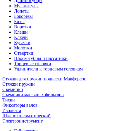
Длинногубцы
Мультитулы
Лопаты
Бокорезы
Биты
Воротки
Клещи
Ключи
Кусачки
Молотки
Отвертки
Плоскогубцы и пассатижи
Торцевые головки
Удлинители к торцевым головкам
Стяжки для пружин подвески Макферсон
Стяжки пружин
Съёмники
Съемники масляных фильтров
Тиски
Фиксаторы валов
Изолента
Шланг пневматический
Электроинструмент
Гайковерты