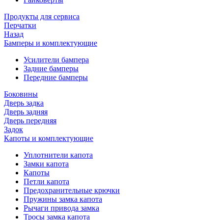
Продукты для сервиса
Перчатки
Назад
Бамперы и комплектующие
Усилители бампера
Задние бамперы
Передние бамперы
Боковины
Дверь задка
Дверь задняя
Дверь передняя
Задок
Капоты и комплектующие
Уплотнители капота
Замки капота
Капоты
Петли капота
Предохранительные крючки
Пружины замка капота
Рычаги привода замка
Тросы замка капота