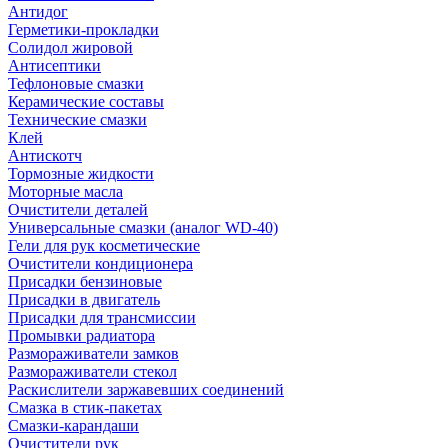
Антидог
Герметики-прокладки
Солидол жировой
Антисептики
Тефлоновые смазки
Керамические составы
Технические смазки
Клей
Антискотч
Тормозные жидкости
Моторные масла
Очистители деталей
Универсальные смазки (аналог WD-40)
Гели для рук косметические
Очистители кондиционера
Присадки бензиновые
Присадки в двигатель
Присадки для трансмиссии
Промывки радиатора
Размораживатели замков
Размораживатели стекол
Раскислители заржавевших соединений
Смазка в стик-пакетах
Смазки-карандаши
Очистители рук