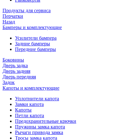
Продукты для сервиса
Перчатки
Назад
Бамперы и комплектующие
Усилители бампера
Задние бамперы
Передние бамперы
Боковины
Дверь задка
Дверь задняя
Дверь передняя
Задок
Капоты и комплектующие
Уплотнители капота
Замки капота
Капоты
Петли капота
Предохранительные крючки
Пружины замка капота
Рычаги привода замка
Тросы замка капота