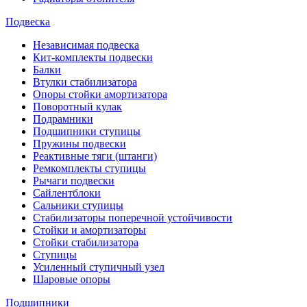
Подвеска
Независимая подвеска
Кит-комплекты подвески
Балки
Втулки стабилизатора
Опоры стойки амортизатора
Поворотный кулак
Подрамники
Подшипники ступицы
Пружины подвески
Реактивные тяги (штанги)
Ремкомплекты ступицы
Рычаги подвески
Сайлентблоки
Сальники ступицы
Стабилизаторы поперечной устойчивости
Стойки и амортизаторы
Стойки стабилизатора
Ступицы
Усиленный ступичный узел
Шаровые опоры
Подшипники