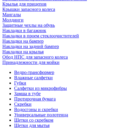
Крылья для прицепов
Крышки запасного колеса
Мангалы
Молдинги
Защитные чехлы на обувь
Накладки в багажник
Накладки в проем стеклоочистителей
Накладки на бампер
Накладки на задний бампер
Накладки на крылья
Обод НПС для запасного колеса
Принадлежности для мойки
Ведро-трансформер
Влажные салфетки
Губки
Салфетки из микрофибры
Замша в тубе
Протирочная бумага
Скребки
Водосгоны и скребки
Универсальные полотенца
Щетки со скребком
Щетки для мытья