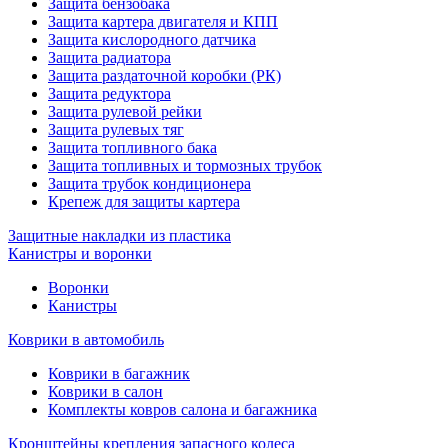
Защита бензобака
Защита картера двигателя и КПП
Защита кислородного датчика
Защита радиатора
Защита раздаточной коробки (РК)
Защита редуктора
Защита рулевой рейки
Защита рулевых тяг
Защита топливного бака
Защита топливных и тормозных трубок
Защита трубок кондиционера
Крепеж для защиты картера
Защитные накладки из пластика
Канистры и воронки
Воронки
Канистры
Коврики в автомобиль
Коврики в багажник
Коврики в салон
Комплекты ковров салона и багажника
Кронштейны крепления запасного колеса