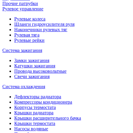
Прочие патрубки
Рулевое управление
Рулевые колеса
Шланги гидроусилителя руля
Наконечники рулевых тяг
Рулевая тяга
Рулевые рейки
Система зажигания
Замки зажигания
Катушки зажигания
Провода высоковольтные
Свечи зажигания
Система охлаждения
Дефлекторы радиатора
Компрессоры кондиционера
Корпусы термостата
Крышки радиатора
Крышки расширительного бачка
Крышки термостата
Насосы водяные