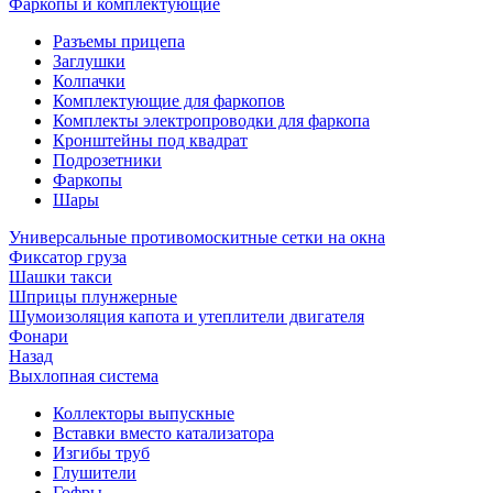
Фаркопы и комплектующие
Разъемы прицепа
Заглушки
Колпачки
Комплектующие для фаркопов
Комплекты электропроводки для фаркопа
Кронштейны под квадрат
Подрозетники
Фаркопы
Шары
Универсальные противомоскитные сетки на окна
Фиксатор груза
Шашки такси
Шприцы плунжерные
Шумоизоляция капота и утеплители двигателя
Фонари
Назад
Выхлопная система
Коллекторы выпускные
Вставки вместо катализатора
Изгибы труб
Глушители
Гофры