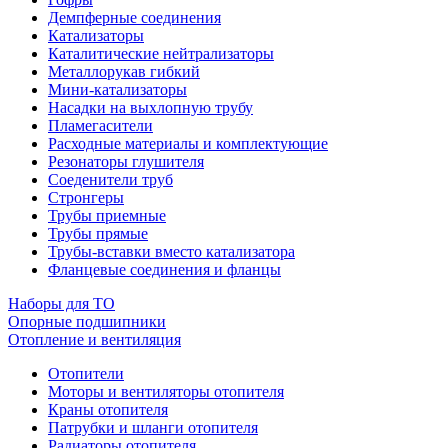
Демпферные соединения
Катализаторы
Каталитические нейтрализаторы
Металлорукав гибкий
Мини-катализаторы
Насадки на выхлопную трубу
Пламегасители
Расходные материалы и комплектующие
Резонаторы глушителя
Соеденители труб
Стронгеры
Трубы приемные
Трубы прямые
Трубы-вставки вместо катализатора
Фланцевые соединения и фланцы
Наборы для ТО
Опорные подшипники
Отопление и вентиляция
Отопители
Моторы и вентиляторы отопителя
Краны отопителя
Патрубки и шланги отопителя
Радиаторы отопителя