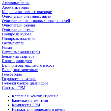
Активные пены
Ароматизаторы
Коврики влаговпитывающие
Очистители битумных пятен
Очистители пластиковых поверхностей
Очистители салона
Очистители стекол
Полироли кузова
Полироль пластика
Распылители
Назад
Впускные коллекторы
Бендиксы стартера
Блоки цилиндров
Вал привода масляного насоса
Вкладыши коренные
Генераторы
Гидрокомпенсаторы
Головки блоков цилиндров
Система ГРМ
Клапана и комплектующие
Башмаки натяжителя
Комплекты ГРМ
Натяжители приводного ремня