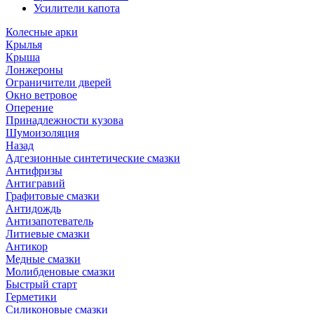
Усилители капота
Колесные арки
Крылья
Крыша
Лонжероны
Ограничители дверей
Окно ветровое
Оперение
Принадлежности кузова
Шумоизоляция
Назад
Адгезионные синтетические смазки
Антифризы
Антигравий
Графитовые смазки
Антидождь
Антизапотеватель
Литиевые смазки
Антикор
Медные смазки
Молибденовые смазки
Быстрый старт
Герметики
Силиконовые смазки