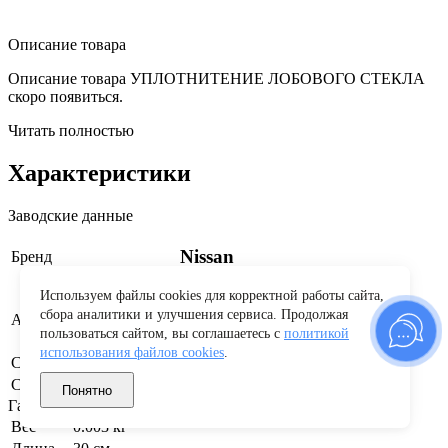
Описание товара
Описание товара УПЛОТНИТЕНИЕ ЛОБОВОГО СТЕКЛА
скоро появиться.
Читать полностью
Характеристики
Заводские данные
Nissan
Бренд
Используем файлы cookies для корректной работы сайта,
сбора аналитики и улучшения сервиса. Продолжая
727149Y000
Артикул производителя
пользоваться сайтом, вы соглашаетесь с
политикой
использования файлов cookies
.
Страна бренда
Япония
Страна производства
Россия
Понятно
Габариты и вес
Вес
0.003 кг