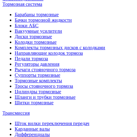
Тормозная система
Барабаны тормозные
Бачки тормозной жидкости
Блоки АБС
Вакуумные усилители
Диски тормозные
Колодки тормозные
Комплекты тормозных дисков с колодками
Направляющие колодок тормоза
Педали тормоза
Регуляторы давления
Рычаги стояночного тормоза
Суппорты тормозные
Тормозные комплекты
Тросы стояночного тормоза
Цилиндры тормозные
Шланги и трубки тормозные
Щитки тормозные
Трансмиссия
Шток вилки переключения передач
Карданные валы
Дифференциалы