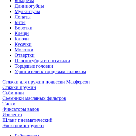
Бокорезы
Длинногубцы
Мультитулы
Лопаты
Биты
Воротки
Клещи
Ключи
Кусачки
Молотки
Отвертки
Плоскогубцы и пассатижи
Торцевые головки
Удлинители к торцевым головкам
Стяжки для пружин подвески Макферсон
Стяжки пружин
Съёмники
Съемники масляных фильтров
Тиски
Фиксаторы валов
Изолента
Шланг пневматический
Электроинструмент
Гайковерты