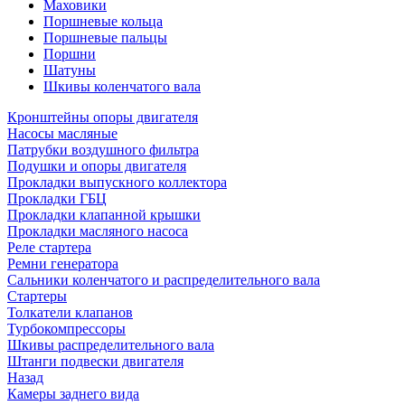
Маховики
Поршневые кольца
Поршневые пальцы
Поршни
Шатуны
Шкивы коленчатого вала
Кронштейны опоры двигателя
Насосы масляные
Патрубки воздушного фильтра
Подушки и опоры двигателя
Прокладки выпускного коллектора
Прокладки ГБЦ
Прокладки клапанной крышки
Прокладки масляного насоса
Реле стартера
Ремни генератора
Сальники коленчатого и распределительного вала
Стартеры
Толкатели клапанов
Турбокомпрессоры
Шкивы распределительного вала
Штанги подвески двигателя
Назад
Камеры заднего вида