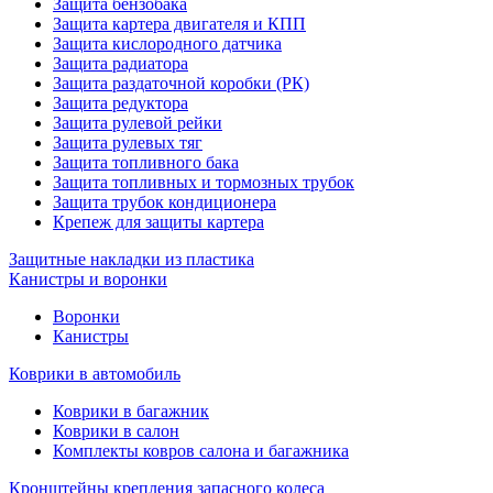
Защита бензобака
Защита картера двигателя и КПП
Защита кислородного датчика
Защита радиатора
Защита раздаточной коробки (РК)
Защита редуктора
Защита рулевой рейки
Защита рулевых тяг
Защита топливного бака
Защита топливных и тормозных трубок
Защита трубок кондиционера
Крепеж для защиты картера
Защитные накладки из пластика
Канистры и воронки
Воронки
Канистры
Коврики в автомобиль
Коврики в багажник
Коврики в салон
Комплекты ковров салона и багажника
Кронштейны крепления запасного колеса