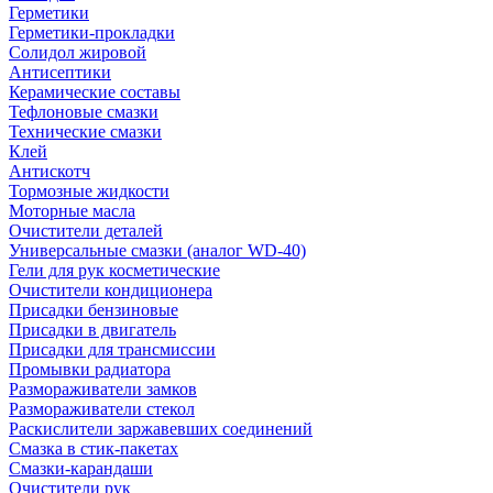
Герметики
Герметики-прокладки
Солидол жировой
Антисептики
Керамические составы
Тефлоновые смазки
Технические смазки
Клей
Антискотч
Тормозные жидкости
Моторные масла
Очистители деталей
Универсальные смазки (аналог WD-40)
Гели для рук косметические
Очистители кондиционера
Присадки бензиновые
Присадки в двигатель
Присадки для трансмиссии
Промывки радиатора
Размораживатели замков
Размораживатели стекол
Раскислители заржавевших соединений
Смазка в стик-пакетах
Смазки-карандаши
Очистители рук