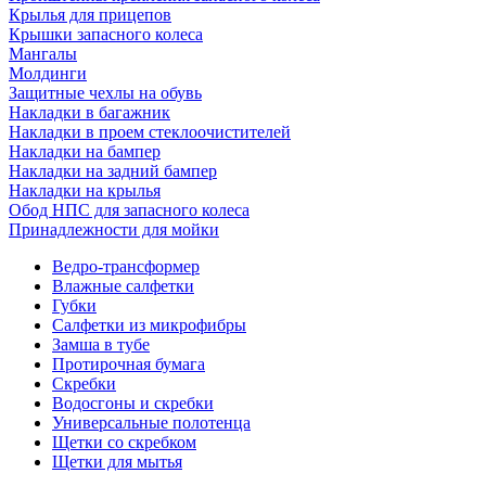
Крылья для прицепов
Крышки запасного колеса
Мангалы
Молдинги
Защитные чехлы на обувь
Накладки в багажник
Накладки в проем стеклоочистителей
Накладки на бампер
Накладки на задний бампер
Накладки на крылья
Обод НПС для запасного колеса
Принадлежности для мойки
Ведро-трансформер
Влажные салфетки
Губки
Салфетки из микрофибры
Замша в тубе
Протирочная бумага
Скребки
Водосгоны и скребки
Универсальные полотенца
Щетки со скребком
Щетки для мытья