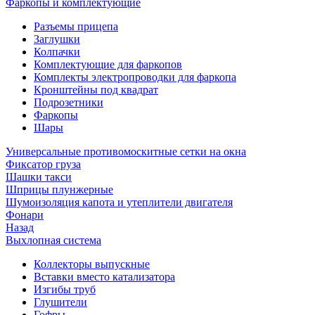
Фаркопы и комплектующие
Разъемы прицепа
Заглушки
Колпачки
Комплектующие для фаркопов
Комплекты электропроводки для фаркопа
Кронштейны под квадрат
Подрозетники
Фаркопы
Шары
Универсальные противомоскитные сетки на окна
Фиксатор груза
Шашки такси
Шприцы плунжерные
Шумоизоляция капота и утеплители двигателя
Фонари
Назад
Выхлопная система
Коллекторы выпускные
Вставки вместо катализатора
Изгибы труб
Глушители
Гофры