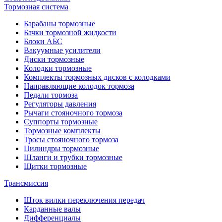
Тормозная система
Барабаны тормозные
Бачки тормозной жидкости
Блоки АБС
Вакуумные усилители
Диски тормозные
Колодки тормозные
Комплекты тормозных дисков с колодками
Направляющие колодок тормоза
Педали тормоза
Регуляторы давления
Рычаги стояночного тормоза
Суппорты тормозные
Тормозные комплекты
Тросы стояночного тормоза
Цилиндры тормозные
Шланги и трубки тормозные
Щитки тормозные
Трансмиссия
Шток вилки переключения передач
Карданные валы
Дифференциалы