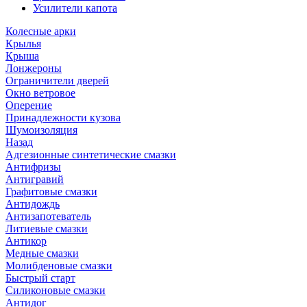
Усилители капота
Колесные арки
Крылья
Крыша
Лонжероны
Ограничители дверей
Окно ветровое
Оперение
Принадлежности кузова
Шумоизоляция
Назад
Адгезионные синтетические смазки
Антифризы
Антигравий
Графитовые смазки
Антидождь
Антизапотеватель
Литиевые смазки
Антикор
Медные смазки
Молибденовые смазки
Быстрый старт
Силиконовые смазки
Антидог