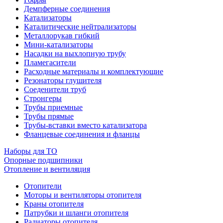
Демпферные соединения
Катализаторы
Каталитические нейтрализаторы
Металлорукав гибкий
Мини-катализаторы
Насадки на выхлопную трубу
Пламегасители
Расходные материалы и комплектующие
Резонаторы глушителя
Соеденители труб
Стронгеры
Трубы приемные
Трубы прямые
Трубы-вставки вместо катализатора
Фланцевые соединения и фланцы
Наборы для ТО
Опорные подшипники
Отопление и вентиляция
Отопители
Моторы и вентиляторы отопителя
Краны отопителя
Патрубки и шланги отопителя
Радиаторы отопителя