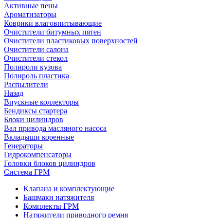
Активные пены
Ароматизаторы
Коврики влаговпитывающие
Очистители битумных пятен
Очистители пластиковых поверхностей
Очистители салона
Очистители стекол
Полироли кузова
Полироль пластика
Распылители
Назад
Впускные коллекторы
Бендиксы стартера
Блоки цилиндров
Вал привода масляного насоса
Вкладыши коренные
Генераторы
Гидрокомпенсаторы
Головки блоков цилиндров
Система ГРМ
Клапана и комплектующие
Башмаки натяжителя
Комплекты ГРМ
Натяжители приводного ремня