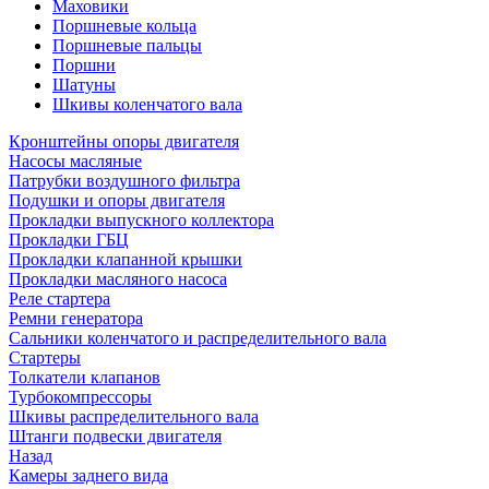
Маховики
Поршневые кольца
Поршневые пальцы
Поршни
Шатуны
Шкивы коленчатого вала
Кронштейны опоры двигателя
Насосы масляные
Патрубки воздушного фильтра
Подушки и опоры двигателя
Прокладки выпускного коллектора
Прокладки ГБЦ
Прокладки клапанной крышки
Прокладки масляного насоса
Реле стартера
Ремни генератора
Сальники коленчатого и распределительного вала
Стартеры
Толкатели клапанов
Турбокомпрессоры
Шкивы распределительного вала
Штанги подвески двигателя
Назад
Камеры заднего вида