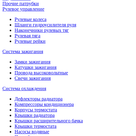
Прочие патрубки
Рулевое управление
Рулевые колеса
Шланги гидроусилителя руля
Наконечники рулевых тяг
Рулевая тяга
Рулевые рейки
Система зажигания
Замки зажигания
Катушки зажигания
Провода высоковольтные
Свечи зажигания
Система охлаждения
Дефлекторы радиатора
Компрессоры кондиционера
Корпусы термостата
Крышки радиатора
Крышки расширительного бачка
Крышки термостата
Насосы водяные