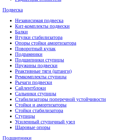
Подвеска
Независимая подвеска
Кит-комплекты подвески
Балки
Втулки стабилизатора
Опоры стойки амортизатора
Поворотный кулак
Подрамники
Подшипники ступицы
Пружины подвески
Реактивные тяги (штанги)
Ремкомплекты ступицы
Рычаги подвески
Сайлентблоки
Сальники ступицы
Стабилизаторы поперечной устойчивости
Стойки и амортизаторы
Стойки стабилизатора
Ступицы
Усиленный ступичный узел
Шаровые опоры
Подшипники