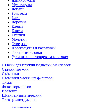
Длинногубцы
Мультитулы
Лопаты
Бокорезы
Биты
Воротки
Клещи
Ключи
Кусачки
Молотки
Отвертки
Плоскогубцы и пассатижи
Торцевые головки
Удлинители к торцевым головкам
Стяжки для пружин подвески Макферсон
Стяжки пружин
Съёмники
Съемники масляных фильтров
Тиски
Фиксаторы валов
Изолента
Шланг пневматический
Электроинструмент
Гайковерты