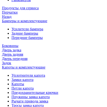
Продукты для сервиса
Перчатки
Назад
Бамперы и комплектующие
Усилители бампера
Задние бамперы
Передние бамперы
Боковины
Дверь задка
Дверь задняя
Дверь передняя
Задок
Капоты и комплектующие
Уплотнители капота
Замки капота
Капоты
Петли капота
Предохранительные крючки
Пружины замка капота
Рычаги привода замка
Тросы замка капота