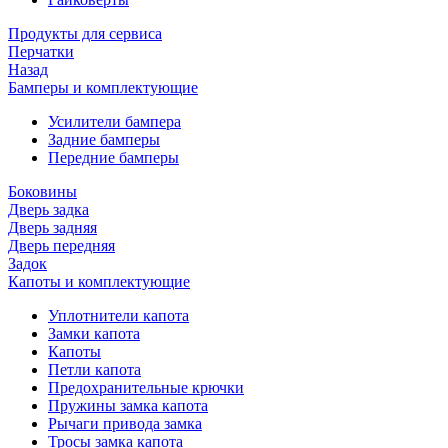
Продукты для сервиса
Перчатки
Назад
Бамперы и комплектующие
Усилители бампера
Задние бамперы
Передние бамперы
Боковины
Дверь задка
Дверь задняя
Дверь передняя
Задок
Капоты и комплектующие
Уплотнители капота
Замки капота
Капоты
Петли капота
Предохранительные крючки
Пружины замка капота
Рычаги привода замка
Тросы замка капота