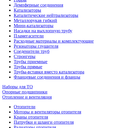
Демпферные соединения
Катализаторы
Каталитические нейтрализаторы
Металлорукав гибкий
Мини-катализаторы
Насадки на выхлопную трубу
Пламегасители
Расходные материалы и комплектующие
Резонаторы глушителя
Соеденители труб
Стронгеры
Трубы приемные
Трубы прямые
Трубы-вставки вместо катализатора
Фланцевые соединения и фланцы
Наборы для ТО
Опорные подшипники
Отопление и вентиляция
Отопители
Моторы и вентиляторы отопителя
Краны отопителя
Патрубки и шланги отопителя
Радиаторы отопителя