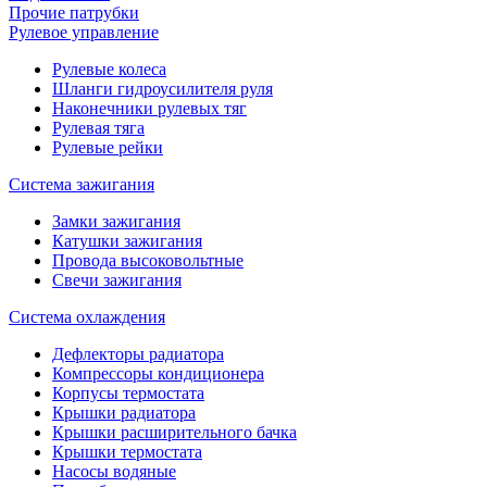
Прочие патрубки
Рулевое управление
Рулевые колеса
Шланги гидроусилителя руля
Наконечники рулевых тяг
Рулевая тяга
Рулевые рейки
Система зажигания
Замки зажигания
Катушки зажигания
Провода высоковольтные
Свечи зажигания
Система охлаждения
Дефлекторы радиатора
Компрессоры кондиционера
Корпусы термостата
Крышки радиатора
Крышки расширительного бачка
Крышки термостата
Насосы водяные