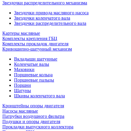
Звездочки распределительного механизма
Звездочки привода масляного насоса
Звездочки коленчатого вала
Звездочки распределительного вала
Картеры масляные
Комплекты крепления ГБЦ
Комплекты прокладок двигателя
Кривошипно-шатунный механизм
Вкладыши шатунные
Коленчатые валы
Маховики
Поршневые кольца
Поршневые пальцы
Поршни
Шатуны
Шкивы коленчатого вала
Кронштейны опоры двигателя
Насосы масляные
Патрубки воздушного фильтра
Подушки и опоры двигателя
Прокладки выпускного коллектора