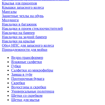
Крылья для прицепов
Крышки запасного колеса
Мангалы
Защитные чехлы на обувь
Молдинги
Накладки в багажник
Накладки в проем стеклоочистителей
Накладки на бампер
Накладки на задний бампер
Накладки на крылья
Обод НПС для запасного колеса
Принадлежности для мойки
Ведро-трансформер
Влажные салфетки
Губки
Салфетки из микрофибры
Замша в тубе
Протирочная бумага
Скребки
Водосгоны и скребки
Универсальные полотенца
Щетки со скребком
Щетки для мытья