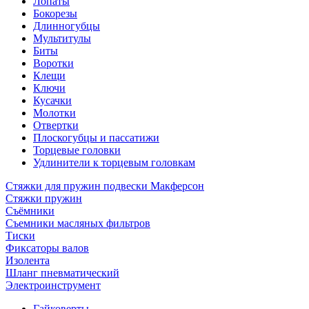
Лопаты
Бокорезы
Длинногубцы
Мультитулы
Биты
Воротки
Клещи
Ключи
Кусачки
Молотки
Отвертки
Плоскогубцы и пассатижи
Торцевые головки
Удлинители к торцевым головкам
Стяжки для пружин подвески Макферсон
Стяжки пружин
Съёмники
Съемники масляных фильтров
Тиски
Фиксаторы валов
Изолента
Шланг пневматический
Электроинструмент
Гайковерты