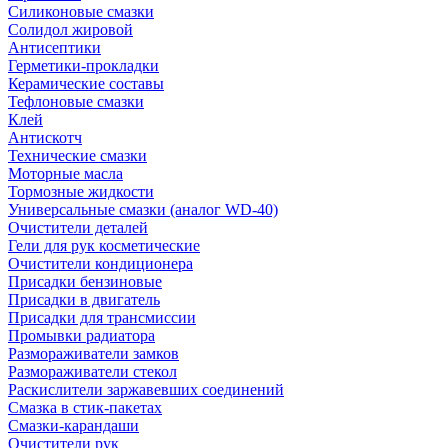
Силиконовые смазки
Солидол жировой
Антисептики
Герметики-прокладки
Керамические составы
Тефлоновые смазки
Клей
Антискотч
Технические смазки
Моторные масла
Тормозные жидкости
Универсальные смазки (аналог WD-40)
Очистители деталей
Гели для рук косметические
Очистители кондиционера
Присадки бензиновые
Присадки в двигатель
Присадки для трансмиссии
Промывки радиатора
Размораживатели замков
Размораживатели стекол
Раскислители заржавевших соединений
Смазка в стик-пакетах
Смазки-карандаши
Очистители рук