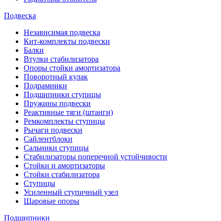
Подвеска
Независимая подвеска
Кит-комплекты подвески
Балки
Втулки стабилизатора
Опоры стойки амортизатора
Поворотный кулак
Подрамники
Подшипники ступицы
Пружины подвески
Реактивные тяги (штанги)
Ремкомплекты ступицы
Рычаги подвески
Сайлентблоки
Сальники ступицы
Стабилизаторы поперечной устойчивости
Стойки и амортизаторы
Стойки стабилизатора
Ступицы
Усиленный ступичный узел
Шаровые опоры
Подшипники