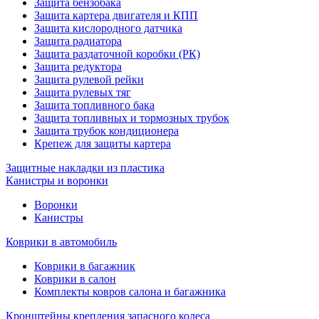
Защита бензобака
Защита картера двигателя и КПП
Защита кислородного датчика
Защита радиатора
Защита раздаточной коробки (РК)
Защита редуктора
Защита рулевой рейки
Защита рулевых тяг
Защита топливного бака
Защита топливных и тормозных трубок
Защита трубок кондиционера
Крепеж для защиты картера
Защитные накладки из пластика
Канистры и воронки
Воронки
Канистры
Коврики в автомобиль
Коврики в багажник
Коврики в салон
Комплекты ковров салона и багажника
Кронштейны крепления запасного колеса