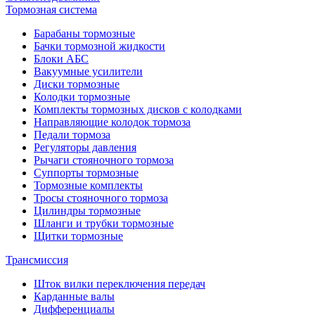
Тормозная система
Барабаны тормозные
Бачки тормозной жидкости
Блоки АБС
Вакуумные усилители
Диски тормозные
Колодки тормозные
Комплекты тормозных дисков с колодками
Направляющие колодок тормоза
Педали тормоза
Регуляторы давления
Рычаги стояночного тормоза
Суппорты тормозные
Тормозные комплекты
Тросы стояночного тормоза
Цилиндры тормозные
Шланги и трубки тормозные
Щитки тормозные
Трансмиссия
Шток вилки переключения передач
Карданные валы
Дифференциалы