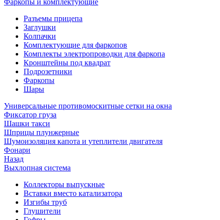
Фаркопы и комплектующие
Разъемы прицепа
Заглушки
Колпачки
Комплектующие для фаркопов
Комплекты электропроводки для фаркопа
Кронштейны под квадрат
Подрозетники
Фаркопы
Шары
Универсальные противомоскитные сетки на окна
Фиксатор груза
Шашки такси
Шприцы плунжерные
Шумоизоляция капота и утеплители двигателя
Фонари
Назад
Выхлопная система
Коллекторы выпускные
Вставки вместо катализатора
Изгибы труб
Глушители
Гофры