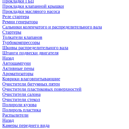
Прокладки ГБЦ
Прокладки клапанной крышки
Прокладки масляного насоса
Реле стартера
Ремни генератора
Сальники коленчатого и распределительного вала
Стартеры
Толкатели клапанов
Турбокомпрессоры
Шкивы распределительного вала
Штанги подвески двигателя
Назад
Автошампуни
Активные пены
Ароматизаторы
Коврики влаговпитывающие
Очистители битумных пятен
Очистители пластиковых поверхностей
Очистители салона
Очистители стекол
Полироли кузова
Полироль пластика
Распылители
Назад
Камеры переднего вида