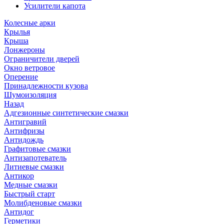
Усилители капота
Колесные арки
Крылья
Крыша
Лонжероны
Ограничители дверей
Окно ветровое
Оперение
Принадлежности кузова
Шумоизоляция
Назад
Адгезионные синтетические смазки
Антигравий
Антифризы
Антидождь
Графитовые смазки
Антизапотеватель
Литиевые смазки
Антикор
Медные смазки
Быстрый старт
Молибденовые смазки
Антидог
Герметики