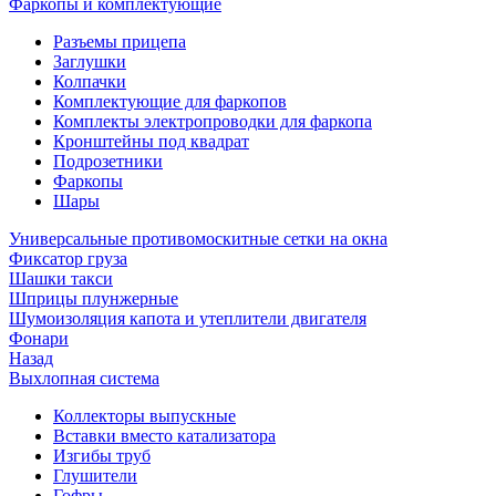
Фаркопы и комплектующие
Разъемы прицепа
Заглушки
Колпачки
Комплектующие для фаркопов
Комплекты электропроводки для фаркопа
Кронштейны под квадрат
Подрозетники
Фаркопы
Шары
Универсальные противомоскитные сетки на окна
Фиксатор груза
Шашки такси
Шприцы плунжерные
Шумоизоляция капота и утеплители двигателя
Фонари
Назад
Выхлопная система
Коллекторы выпускные
Вставки вместо катализатора
Изгибы труб
Глушители
Гофры