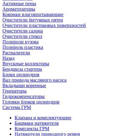
Активные пены
Ароматизаторы
Коврики влаговпитывающие
Очистители битумных пятен
Очистители пластиковых поверхностей
Очистители салона
Очистители стекол
Полироли кузова
Полироль пластика
Распылители
Назад
Впускные коллекторы
Бендиксы стартера
Блоки цилиндров
Вал привода масляного насоса
Вкладыши коренные
Генераторы
Гидрокомпенсаторы
Головки блоков цилиндров
Система ГРМ
Клапана и комплектующие
Башмаки натяжителя
Комплекты ГРМ
Натяжители приводного ремня