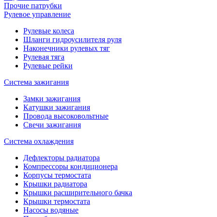
Прочие патрубки
Рулевое управление
Рулевые колеса
Шланги гидроусилителя руля
Наконечники рулевых тяг
Рулевая тяга
Рулевые рейки
Система зажигания
Замки зажигания
Катушки зажигания
Провода высоковольтные
Свечи зажигания
Система охлаждения
Дефлекторы радиатора
Компрессоры кондиционера
Корпусы термостата
Крышки радиатора
Крышки расширительного бачка
Крышки термостата
Насосы водяные