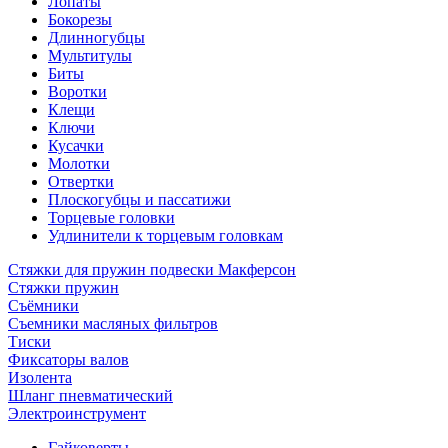
Лопаты
Бокорезы
Длинногубцы
Мультитулы
Биты
Воротки
Клещи
Ключи
Кусачки
Молотки
Отвертки
Плоскогубцы и пассатижи
Торцевые головки
Удлинители к торцевым головкам
Стяжки для пружин подвески Макферсон
Стяжки пружин
Съёмники
Съемники масляных фильтров
Тиски
Фиксаторы валов
Изолента
Шланг пневматический
Электроинструмент
Гайковерты