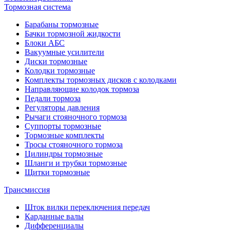
Тормозная система
Барабаны тормозные
Бачки тормозной жидкости
Блоки АБС
Вакуумные усилители
Диски тормозные
Колодки тормозные
Комплекты тормозных дисков с колодками
Направляющие колодок тормоза
Педали тормоза
Регуляторы давления
Рычаги стояночного тормоза
Суппорты тормозные
Тормозные комплекты
Тросы стояночного тормоза
Цилиндры тормозные
Шланги и трубки тормозные
Щитки тормозные
Трансмиссия
Шток вилки переключения передач
Карданные валы
Дифференциалы