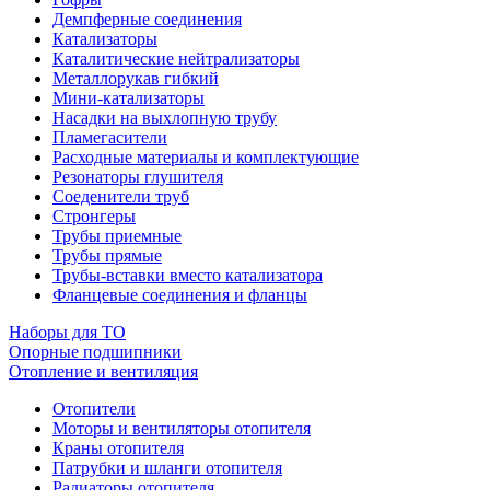
Демпферные соединения
Катализаторы
Каталитические нейтрализаторы
Металлорукав гибкий
Мини-катализаторы
Насадки на выхлопную трубу
Пламегасители
Расходные материалы и комплектующие
Резонаторы глушителя
Соеденители труб
Стронгеры
Трубы приемные
Трубы прямые
Трубы-вставки вместо катализатора
Фланцевые соединения и фланцы
Наборы для ТО
Опорные подшипники
Отопление и вентиляция
Отопители
Моторы и вентиляторы отопителя
Краны отопителя
Патрубки и шланги отопителя
Радиаторы отопителя