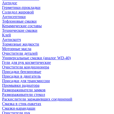
Антидог
Герметики-прокладки
Солидол жировой
Антисептики
Тефлоновые смазки
Керамические составы
Технические смазки
Клей
Антискотч
Тормозные жидкости
Моторные масла
Очистители деталей
Универсальные смазки (аналог WD-40)
Гели для рук косметические
Очистители кондиционера
Присадки бензиновые
Присадки в двигатель
Присадки для трансмиссии
Промывки радиатора
Размораживатели замков
Размораживатели стекол
Раскислители заржавевших соединений
Смазка в стик-пакетах
Смазки-карандаши
Очистители рук