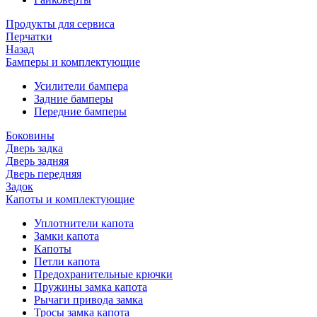
Продукты для сервиса
Перчатки
Назад
Бамперы и комплектующие
Усилители бампера
Задние бамперы
Передние бамперы
Боковины
Дверь задка
Дверь задняя
Дверь передняя
Задок
Капоты и комплектующие
Уплотнители капота
Замки капота
Капоты
Петли капота
Предохранительные крючки
Пружины замка капота
Рычаги привода замка
Тросы замка капота