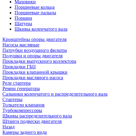
Маховики
Поршневые кольца
Поршневые пальцы
Поршни
Шатуны
Шкивы коленчатого вала
Кронштейны опоры двигателя
Насосы масляные
Патрубки воздушного фильтра
Подушки и опоры двигателя
Прокладки выпускного коллектора
Прокладки ГБЦ
Прокладки клапанной крышки
Прокладки масляного насоса
Реле стартера
Ремни генератора
Сальники коленчатого и распределительного вала
Стартеры
Толкатели клапанов
Турбокомпрессоры
Шкивы распределительного вала
Штанги подвески двигателя
Назад
Камеры заднего вида