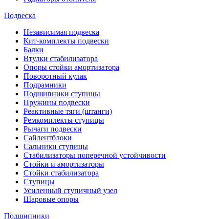
Подвеска
Независимая подвеска
Кит-комплекты подвески
Балки
Втулки стабилизатора
Опоры стойки амортизатора
Поворотный кулак
Подрамники
Подшипники ступицы
Пружины подвески
Реактивные тяги (штанги)
Ремкомплекты ступицы
Рычаги подвески
Сайлентблоки
Сальники ступицы
Стабилизаторы поперечной устойчивости
Стойки и амортизаторы
Стойки стабилизатора
Ступицы
Усиленный ступичный узел
Шаровые опоры
Подшипники