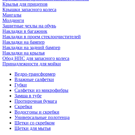
Крылья для прицепов
Крышки запасного колеса
Мангалы
Молдинги
Защитные чехлы на обувь
Накладки в багажник
Накладки в проем стеклоочистителей
Накладки на бампер
Накладки на задний бампер
Накладки на крылья
Обод НПС для запасного колеса
Принадлежности для мойки
Ведро-трансформер
Влажные салфетки
Губки
Салфетки из микрофибры
Замша в тубе
Протирочная бумага
Скребки
Водосгоны и скребки
Универсальные полотенца
Щетки со скребком
Щетки для мытья