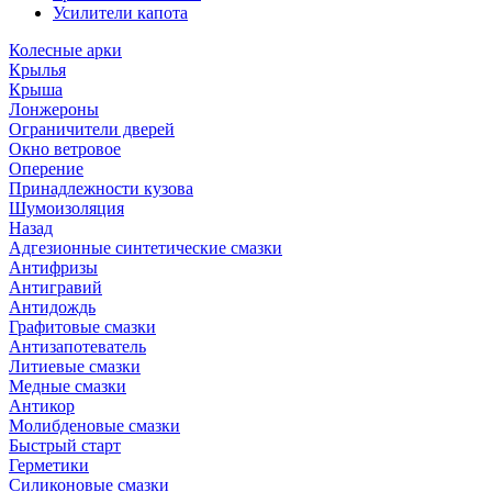
Усилители капота
Колесные арки
Крылья
Крыша
Лонжероны
Ограничители дверей
Окно ветровое
Оперение
Принадлежности кузова
Шумоизоляция
Назад
Адгезионные синтетические смазки
Антифризы
Антигравий
Антидождь
Графитовые смазки
Антизапотеватель
Литиевые смазки
Медные смазки
Антикор
Молибденовые смазки
Быстрый старт
Герметики
Силиконовые смазки