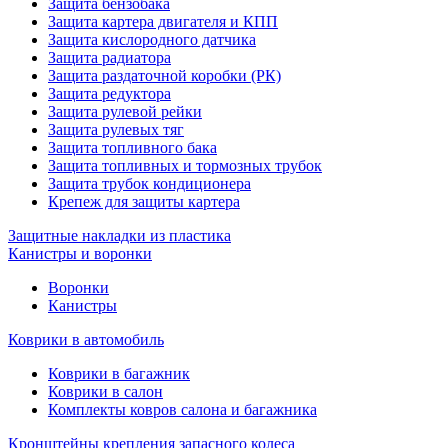
Защита бензобака
Защита картера двигателя и КПП
Защита кислородного датчика
Защита радиатора
Защита раздаточной коробки (РК)
Защита редуктора
Защита рулевой рейки
Защита рулевых тяг
Защита топливного бака
Защита топливных и тормозных трубок
Защита трубок кондиционера
Крепеж для защиты картера
Защитные накладки из пластика
Канистры и воронки
Воронки
Канистры
Коврики в автомобиль
Коврики в багажник
Коврики в салон
Комплекты ковров салона и багажника
Кронштейны крепления запасного колеса