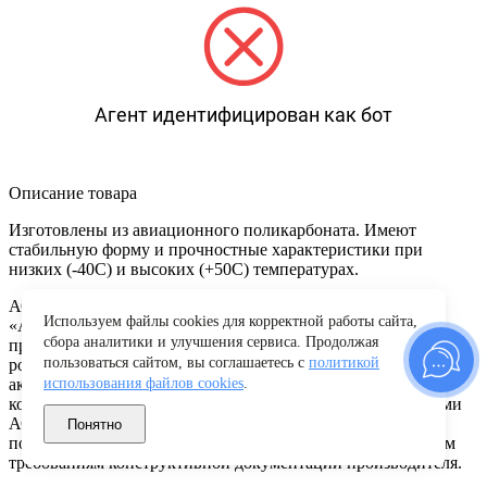
Агент идентифицирован как бот
Описание товара
Изготовлены из авиационного поликарбоната. Имеют
стабильную форму и прочностные характеристики при
низких (-40С) и высоких (+50С) температурах.
АО «Лада-Имидж» является дочерним предприятием АО
Используем файлы cookies для корректной работы сайта,
«АВТОВАЗ» и его официальным дистрибьютором по
сбора аналитики и улучшения сервиса. Продолжая
продаже запчастей и аксессуаров к автомобилям LADA на
пользоваться сайтом, вы соглашаетесь с
политикой
российском и зарубежном рынке. Оригинальные запчасти и
аксессуары LADA в фирменной упаковке – это запчасти,
использования файлов cookies
.
которые изготовлены производственными подразделениями
АО “АВТОВАЗ” или его сертифицированными
Понятно
поставщиками и полностью соответствующие техническим
требованиям конструктивной документации производителя.