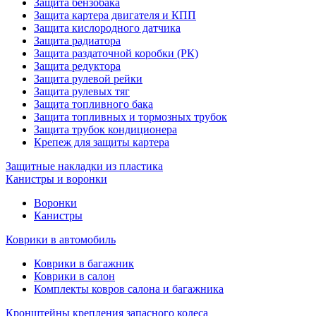
Защита бензобака
Защита картера двигателя и КПП
Защита кислородного датчика
Защита радиатора
Защита раздаточной коробки (РК)
Защита редуктора
Защита рулевой рейки
Защита рулевых тяг
Защита топливного бака
Защита топливных и тормозных трубок
Защита трубок кондиционера
Крепеж для защиты картера
Защитные накладки из пластика
Канистры и воронки
Воронки
Канистры
Коврики в автомобиль
Коврики в багажник
Коврики в салон
Комплекты ковров салона и багажника
Кронштейны крепления запасного колеса