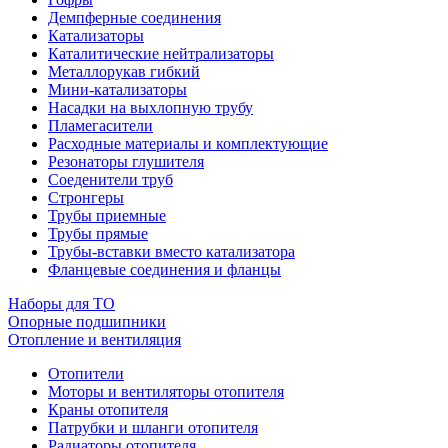
Демпферные соединения
Катализаторы
Каталитические нейтрализаторы
Металлорукав гибкий
Мини-катализаторы
Насадки на выхлопную трубу
Пламегасители
Расходные материалы и комплектующие
Резонаторы глушителя
Соеденители труб
Стронгеры
Трубы приемные
Трубы прямые
Трубы-вставки вместо катализатора
Фланцевые соединения и фланцы
Наборы для ТО
Опорные подшипники
Отопление и вентиляция
Отопители
Моторы и вентиляторы отопителя
Краны отопителя
Патрубки и шланги отопителя
Радиаторы отопителя