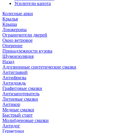
Усилители капота
Колесные арки
Крылья
Крыша
Лонжероны
Ограничители дверей
Окно ветровое
Оперение
Принадлежности кузова
Шумоизоляция
Назад
Адгезионные синтетические смазки
Антигравий
Антифризы
Антидождь
Графитовые смазки
Антизапотеватель
Литиевые смазки
Антикор
Медные смазки
Быстрый старт
Молибденовые смазки
Антидог
Герметики