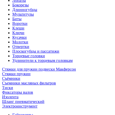
Лопаты
Бокорезы
Длинногубцы
Мультитулы
Биты
Воротки
Клещи
Ключи
Кусачки
Молотки
Отвертки
Плоскогубцы и пассатижи
Торцевые головки
Удлинители к торцевым головкам
Стяжки для пружин подвески Макферсон
Стяжки пружин
Съёмники
Съемники масляных фильтров
Тиски
Фиксаторы валов
Изолента
Шланг пневматический
Электроинструмент
Гайковерты