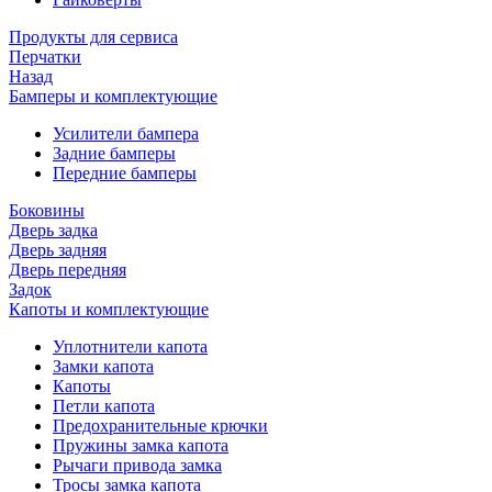
Продукты для сервиса
Перчатки
Назад
Бамперы и комплектующие
Усилители бампера
Задние бамперы
Передние бамперы
Боковины
Дверь задка
Дверь задняя
Дверь передняя
Задок
Капоты и комплектующие
Уплотнители капота
Замки капота
Капоты
Петли капота
Предохранительные крючки
Пружины замка капота
Рычаги привода замка
Тросы замка капота