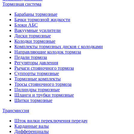
Тормозная система
Барабаны тормозные
Бачки тормозной жидкости
Блоки АБС
Вакуумные усилители
Диски тормозные
Колодки тормозные
Комплекты тормозных дисков с колодками
Направляющие колодок тормоза
Педали тормоза
Регуляторы давления
Рычаги стояночного тормоза
Суппорты тормозные
Тормозные комплекты
Тросы стояночного тормоза
Цилиндры тормозные
Шланги и трубки тормозные
Щитки тормозные
Трансмиссия
Шток вилки переключения передач
Карданные валы
Дифференциалы