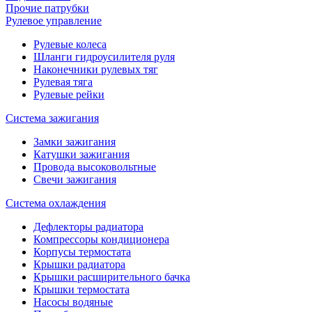
Прочие патрубки
Рулевое управление
Рулевые колеса
Шланги гидроусилителя руля
Наконечники рулевых тяг
Рулевая тяга
Рулевые рейки
Система зажигания
Замки зажигания
Катушки зажигания
Провода высоковольтные
Свечи зажигания
Система охлаждения
Дефлекторы радиатора
Компрессоры кондиционера
Корпусы термостата
Крышки радиатора
Крышки расширительного бачка
Крышки термостата
Насосы водяные