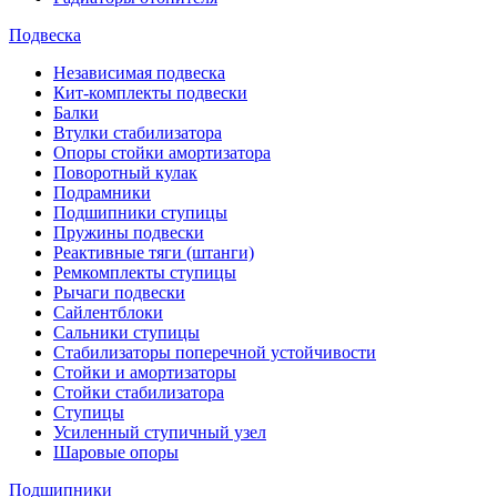
Подвеска
Независимая подвеска
Кит-комплекты подвески
Балки
Втулки стабилизатора
Опоры стойки амортизатора
Поворотный кулак
Подрамники
Подшипники ступицы
Пружины подвески
Реактивные тяги (штанги)
Ремкомплекты ступицы
Рычаги подвески
Сайлентблоки
Сальники ступицы
Стабилизаторы поперечной устойчивости
Стойки и амортизаторы
Стойки стабилизатора
Ступицы
Усиленный ступичный узел
Шаровые опоры
Подшипники