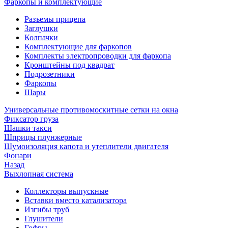
Фаркопы и комплектующие
Разъемы прицепа
Заглушки
Колпачки
Комплектующие для фаркопов
Комплекты электропроводки для фаркопа
Кронштейны под квадрат
Подрозетники
Фаркопы
Шары
Универсальные противомоскитные сетки на окна
Фиксатор груза
Шашки такси
Шприцы плунжерные
Шумоизоляция капота и утеплители двигателя
Фонари
Назад
Выхлопная система
Коллекторы выпускные
Вставки вместо катализатора
Изгибы труб
Глушители
Гофры