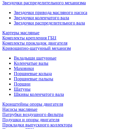
Звездочки распределительного механизма
Звездочки привода масляного насоса
Звездочки коленчатого вала
Звездочки распределительного вала
Картеры масляные
Комплекты крепления ГБЦ
Комплекты прокладок двигателя
Кривошипно-шатунный механизм
Вкладыши шатунные
Коленчатые валы
Маховики
Поршневые кольца
Поршневые пальцы
Поршни
Шатуны
Шкивы коленчатого вала
Кронштейны опоры двигателя
Насосы масляные
Патрубки воздушного фильтра
Подушки и опоры двигателя
Прокладки выпускного коллектора