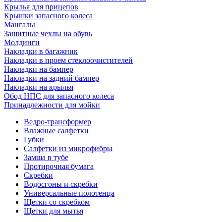
Крылья для прицепов
Крышки запасного колеса
Мангалы
Защитные чехлы на обувь
Молдинги
Накладки в багажник
Накладки в проем стеклоочистителей
Накладки на бампер
Накладки на задний бампер
Накладки на крылья
Обод НПС для запасного колеса
Принадлежности для мойки
Ведро-трансформер
Влажные салфетки
Губки
Салфетки из микрофибры
Замша в тубе
Протирочная бумага
Скребки
Водосгоны и скребки
Универсальные полотенца
Щетки со скребком
Щетки для мытья