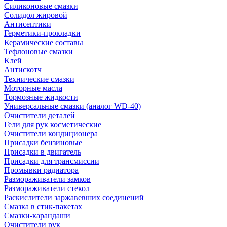
Силиконовые смазки
Солидол жировой
Антисептики
Герметики-прокладки
Керамические составы
Тефлоновые смазки
Клей
Антискотч
Технические смазки
Моторные масла
Тормозные жидкости
Универсальные смазки (аналог WD-40)
Очистители деталей
Гели для рук косметические
Очистители кондиционера
Присадки бензиновые
Присадки в двигатель
Присадки для трансмиссии
Промывки радиатора
Размораживатели замков
Размораживатели стекол
Раскислители заржавевших соединений
Смазка в стик-пакетах
Смазки-карандаши
Очистители рук