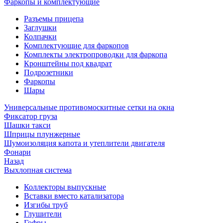
Фаркопы и комплектующие
Разъемы прицепа
Заглушки
Колпачки
Комплектующие для фаркопов
Комплекты электропроводки для фаркопа
Кронштейны под квадрат
Подрозетники
Фаркопы
Шары
Универсальные противомоскитные сетки на окна
Фиксатор груза
Шашки такси
Шприцы плунжерные
Шумоизоляция капота и утеплители двигателя
Фонари
Назад
Выхлопная система
Коллекторы выпускные
Вставки вместо катализатора
Изгибы труб
Глушители
Гофры