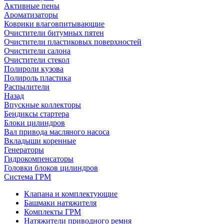
Активные пены
Ароматизаторы
Коврики влаговпитывающие
Очистители битумных пятен
Очистители пластиковых поверхностей
Очистители салона
Очистители стекол
Полироли кузова
Полироль пластика
Распылители
Назад
Впускные коллекторы
Бендиксы стартера
Блоки цилиндров
Вал привода масляного насоса
Вкладыши коренные
Генераторы
Гидрокомпенсаторы
Головки блоков цилиндров
Система ГРМ
Клапана и комплектующие
Башмаки натяжителя
Комплекты ГРМ
Натяжители приводного ремня