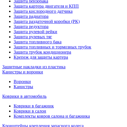
Защита бензобака
Защита картера двигателя и КПП
Защита кислородного датчика
Защита радиатора
Защита раздаточной коробки (РК)
Защита редуктора
Защита рулевой рейки
Защита рулевых тяг
Защита топливного бака
Защита топливных и тормозных трубок
Защита трубок кондиционера
Крепеж для защиты картера
Защитные накладки из пластика
Канистры и воронки
Воронки
Канистры
Коврики в автомобиль
Коврики в багажник
Коврики в салон
Комплекты ковров салона и багажника
Кронштейны крепления запасного колеса