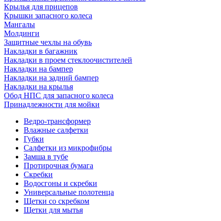
Крылья для прицепов
Крышки запасного колеса
Мангалы
Молдинги
Защитные чехлы на обувь
Накладки в багажник
Накладки в проем стеклоочистителей
Накладки на бампер
Накладки на задний бампер
Накладки на крылья
Обод НПС для запасного колеса
Принадлежности для мойки
Ведро-трансформер
Влажные салфетки
Губки
Салфетки из микрофибры
Замша в тубе
Протирочная бумага
Скребки
Водосгоны и скребки
Универсальные полотенца
Щетки со скребком
Щетки для мытья