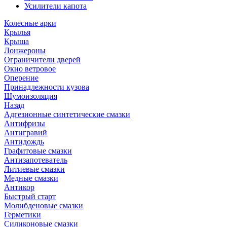
Усилители капота
Колесные арки
Крылья
Крыша
Лонжероны
Ограничители дверей
Окно ветровое
Оперение
Принадлежности кузова
Шумоизоляция
Назад
Адгезионные синтетические смазки
Антифризы
Антигравий
Антидождь
Графитовые смазки
Антизапотеватель
Литиевые смазки
Медные смазки
Антикор
Быстрый старт
Молибденовые смазки
Герметики
Силиконовые смазки