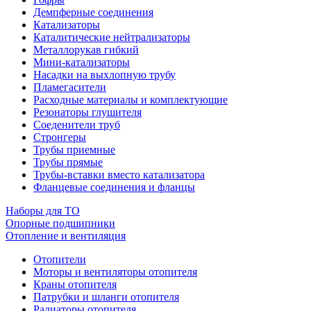
Демпферные соединения
Катализаторы
Каталитические нейтрализаторы
Металлорукав гибкий
Мини-катализаторы
Насадки на выхлопную трубу
Пламегасители
Расходные материалы и комплектующие
Резонаторы глушителя
Соеденители труб
Стронгеры
Трубы приемные
Трубы прямые
Трубы-вставки вместо катализатора
Фланцевые соединения и фланцы
Наборы для ТО
Опорные подшипники
Отопление и вентиляция
Отопители
Моторы и вентиляторы отопителя
Краны отопителя
Патрубки и шланги отопителя
Радиаторы отопителя