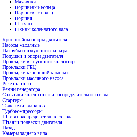
Маховики
Поршневые кольца
Поршневые пальцы
Поршни
Шатуны
Шкивы коленчатого вала
Кронштейны опоры двигателя
Насосы масляные
Патрубки воздушного фильтра
Подушки и опоры двигателя
Прокладки выпускного коллектора
Прокладки ГБЦ
Прокладки клапанной крышки
Прокладки масляного насоса
Реле стартера
Ремни генератора
Сальники коленчатого и распределительного вала
Стартеры
Толкатели клапанов
Турбокомпрессоры
Шкивы распределительного вала
Штанги подвески двигателя
Назад
Камеры заднего вида