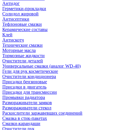
Антидог
Герметики-прокладки
Солидол жировой
Антисептики
Тефлоновые смазки
Керамические составы
Клей
Антискотч
Технические смазки
Моторные масла
Тормозные жидкости
Очистители деталей
Универсальные смазки (аналог WD-40)
Гели для рук косметические
Очистители кондиционера
Присадки бензиновые
Присадки в двигатель
Присадки для трансмиссии
Промывки радиатора
Размораживатели замков
Размораживатели стекол
Раскислители заржавевших соединений
Смазка в стик-пакетах
Смазки-карандаши
Очистители рук