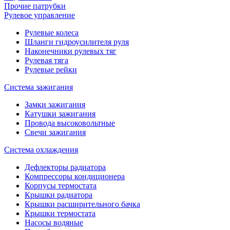
Прочие патрубки
Рулевое управление
Рулевые колеса
Шланги гидроусилителя руля
Наконечники рулевых тяг
Рулевая тяга
Рулевые рейки
Система зажигания
Замки зажигания
Катушки зажигания
Провода высоковольтные
Свечи зажигания
Система охлаждения
Дефлекторы радиатора
Компрессоры кондиционера
Корпусы термостата
Крышки радиатора
Крышки расширительного бачка
Крышки термостата
Насосы водяные