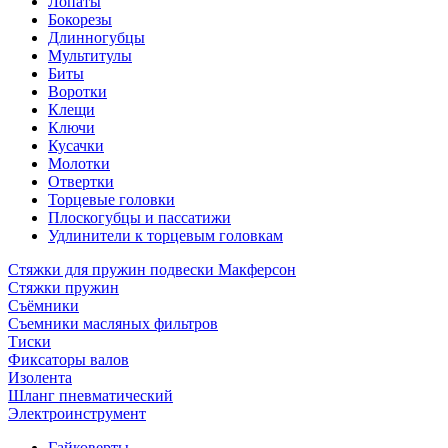
Лопаты
Бокорезы
Длинногубцы
Мультитулы
Биты
Воротки
Клещи
Ключи
Кусачки
Молотки
Отвертки
Торцевые головки
Плоскогубцы и пассатижи
Удлинители к торцевым головкам
Стяжки для пружин подвески Макферсон
Стяжки пружин
Съёмники
Съемники масляных фильтров
Тиски
Фиксаторы валов
Изолента
Шланг пневматический
Электроинструмент
Гайковерты