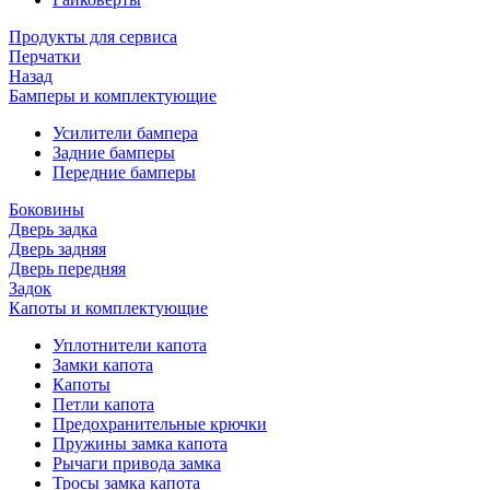
Продукты для сервиса
Перчатки
Назад
Бамперы и комплектующие
Усилители бампера
Задние бамперы
Передние бамперы
Боковины
Дверь задка
Дверь задняя
Дверь передняя
Задок
Капоты и комплектующие
Уплотнители капота
Замки капота
Капоты
Петли капота
Предохранительные крючки
Пружины замка капота
Рычаги привода замка
Тросы замка капота