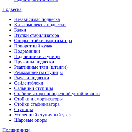
Подвеска
Независимая подвеска
Кит-комплекты подвески
Балки
Втулки стабилизатора
Опоры стойки амортизатора
Поворотный кулак
Подрамники
Подшипники ступицы
Пружины подвески
Реактивные тяги (штанги)
Ремкомплекты ступицы
Рычаги подвески
Сайлентблоки
Сальники ступицы
Стабилизаторы поперечной устойчивости
Стойки и амортизаторы
Стойки стабилизатора
Ступицы
Усиленный ступичный узел
Шаровые опоры
Подшипники