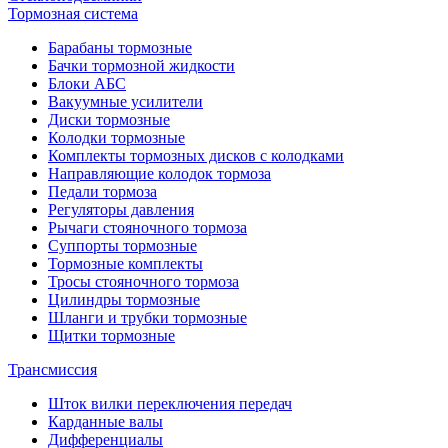
Тормозная система
Барабаны тормозные
Бачки тормозной жидкости
Блоки АБС
Вакуумные усилители
Диски тормозные
Колодки тормозные
Комплекты тормозных дисков с колодками
Направляющие колодок тормоза
Педали тормоза
Регуляторы давления
Рычаги стояночного тормоза
Суппорты тормозные
Тормозные комплекты
Тросы стояночного тормоза
Цилиндры тормозные
Шланги и трубки тормозные
Щитки тормозные
Трансмиссия
Шток вилки переключения передач
Карданные валы
Дифференциалы