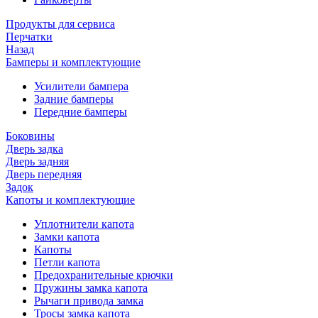
Продукты для сервиса
Перчатки
Назад
Бамперы и комплектующие
Усилители бампера
Задние бамперы
Передние бамперы
Боковины
Дверь задка
Дверь задняя
Дверь передняя
Задок
Капоты и комплектующие
Уплотнители капота
Замки капота
Капоты
Петли капота
Предохранительные крючки
Пружины замка капота
Рычаги привода замка
Тросы замка капота