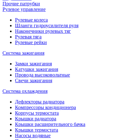
Прочие патрубки
Рулевое управление
Рулевые колеса
Шланги гидроусилителя руля
Наконечники рулевых тяг
Рулевая тяга
Рулевые рейки
Система зажигания
Замки зажигания
Катушки зажигания
Провода высоковольтные
Свечи зажигания
Система охлаждения
Дефлекторы радиатора
Компрессоры кондиционера
Корпусы термостата
Крышки радиатора
Крышки расширительного бачка
Крышки термостата
Насосы водяные