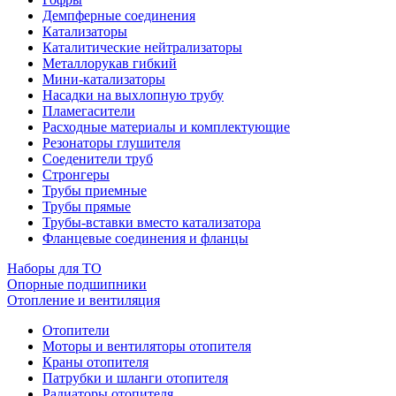
Демпферные соединения
Катализаторы
Каталитические нейтрализаторы
Металлорукав гибкий
Мини-катализаторы
Насадки на выхлопную трубу
Пламегасители
Расходные материалы и комплектующие
Резонаторы глушителя
Соеденители труб
Стронгеры
Трубы приемные
Трубы прямые
Трубы-вставки вместо катализатора
Фланцевые соединения и фланцы
Наборы для ТО
Опорные подшипники
Отопление и вентиляция
Отопители
Моторы и вентиляторы отопителя
Краны отопителя
Патрубки и шланги отопителя
Радиаторы отопителя