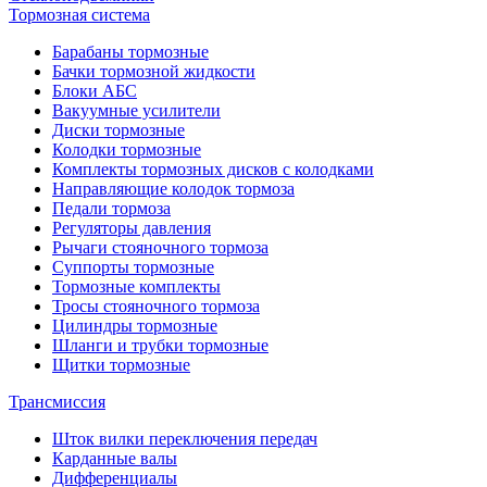
Тормозная система
Барабаны тормозные
Бачки тормозной жидкости
Блоки АБС
Вакуумные усилители
Диски тормозные
Колодки тормозные
Комплекты тормозных дисков с колодками
Направляющие колодок тормоза
Педали тормоза
Регуляторы давления
Рычаги стояночного тормоза
Суппорты тормозные
Тормозные комплекты
Тросы стояночного тормоза
Цилиндры тормозные
Шланги и трубки тормозные
Щитки тормозные
Трансмиссия
Шток вилки переключения передач
Карданные валы
Дифференциалы