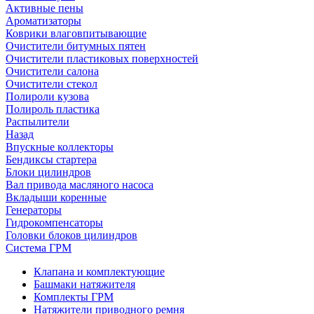
Активные пены
Ароматизаторы
Коврики влаговпитывающие
Очистители битумных пятен
Очистители пластиковых поверхностей
Очистители салона
Очистители стекол
Полироли кузова
Полироль пластика
Распылители
Назад
Впускные коллекторы
Бендиксы стартера
Блоки цилиндров
Вал привода масляного насоса
Вкладыши коренные
Генераторы
Гидрокомпенсаторы
Головки блоков цилиндров
Система ГРМ
Клапана и комплектующие
Башмаки натяжителя
Комплекты ГРМ
Натяжители приводного ремня