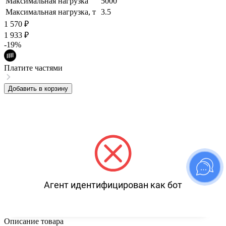
Максимальная нагрузка
5000
Максимальная нагрузка, т
3.5
1 570
₽
1 933
₽
-19%
Платите частями
Добавить в корзину
Используем файлы cookies для корректной работы сайта,
сбора аналитики и улучшения сервиса. Продолжая
пользоваться сайтом, вы соглашаетесь с
политикой
использования файлов cookies
.
Агент идентифицирован как бот
Понятно
Описание товара