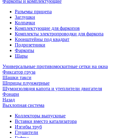
Фаркопы и комплектующие
Разъемы прицепа
Заглушки
Колпачки
Комплектующие для фаркопов
Комплекты электропроводки для фаркопа
Кронштейны под квадрат
Подрозетники
Фаркопы
Шары
Универсальные противомоскитные сетки на окна
Фиксатор груза
Шашки такси
Шприцы плунжерные
Шумоизоляция капота и утеплители двигателя
Фонари
Назад
Выхлопная система
Коллекторы выпускные
Вставки вместо катализатора
Изгибы труб
Глушители
Гофры