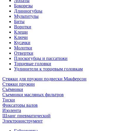
Лопаты
Бокорезы
Длинногубцы
Мультитулы
Биты
Воротки
Клещи
Ключи
Кусачки
Молотки
Отвертки
Плоскогубцы и пассатижи
Торцевые головки
Удлинители к торцевым головкам
Стяжки для пружин подвески Макферсон
Стяжки пружин
Съёмники
Съемники масляных фильтров
Тиски
Фиксаторы валов
Изолента
Шланг пневматический
Электроинструмент
Гайковерты