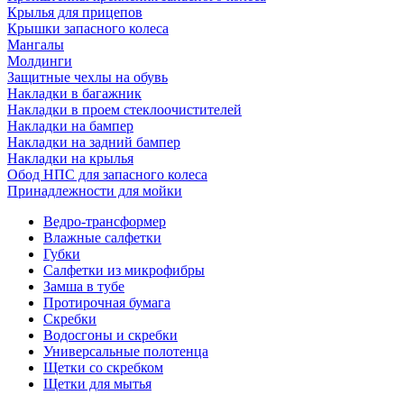
Крылья для прицепов
Крышки запасного колеса
Мангалы
Молдинги
Защитные чехлы на обувь
Накладки в багажник
Накладки в проем стеклоочистителей
Накладки на бампер
Накладки на задний бампер
Накладки на крылья
Обод НПС для запасного колеса
Принадлежности для мойки
Ведро-трансформер
Влажные салфетки
Губки
Салфетки из микрофибры
Замша в тубе
Протирочная бумага
Скребки
Водосгоны и скребки
Универсальные полотенца
Щетки со скребком
Щетки для мытья