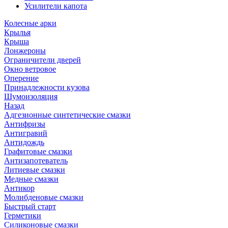
Усилители капота
Колесные арки
Крылья
Крыша
Лонжероны
Ограничители дверей
Окно ветровое
Оперение
Принадлежности кузова
Шумоизоляция
Назад
Адгезионные синтетические смазки
Антифризы
Антигравий
Антидождь
Графитовые смазки
Антизапотеватель
Литиевые смазки
Медные смазки
Антикор
Молибденовые смазки
Быстрый старт
Герметики
Силиконовые смазки