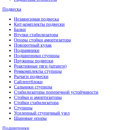
Подвеска
Независимая подвеска
Кит-комплекты подвески
Балки
Втулки стабилизатора
Опоры стойки амортизатора
Поворотный кулак
Подрамники
Подшипники ступицы
Пружины подвески
Реактивные тяги (штанги)
Ремкомплекты ступицы
Рычаги подвески
Сайлентблоки
Сальники ступицы
Стабилизаторы поперечной устойчивости
Стойки и амортизаторы
Стойки стабилизатора
Ступицы
Усиленный ступичный узел
Шаровые опоры
Подшипники