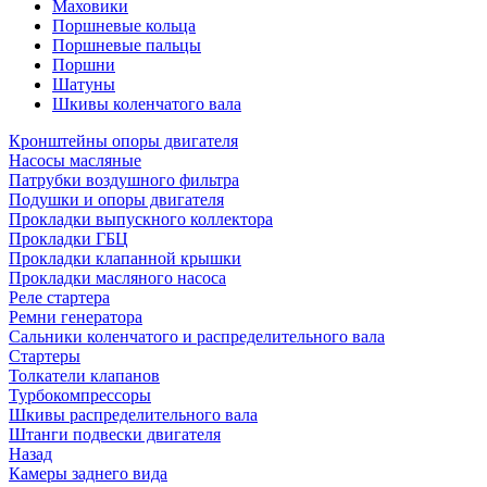
Маховики
Поршневые кольца
Поршневые пальцы
Поршни
Шатуны
Шкивы коленчатого вала
Кронштейны опоры двигателя
Насосы масляные
Патрубки воздушного фильтра
Подушки и опоры двигателя
Прокладки выпускного коллектора
Прокладки ГБЦ
Прокладки клапанной крышки
Прокладки масляного насоса
Реле стартера
Ремни генератора
Сальники коленчатого и распределительного вала
Стартеры
Толкатели клапанов
Турбокомпрессоры
Шкивы распределительного вала
Штанги подвески двигателя
Назад
Камеры заднего вида