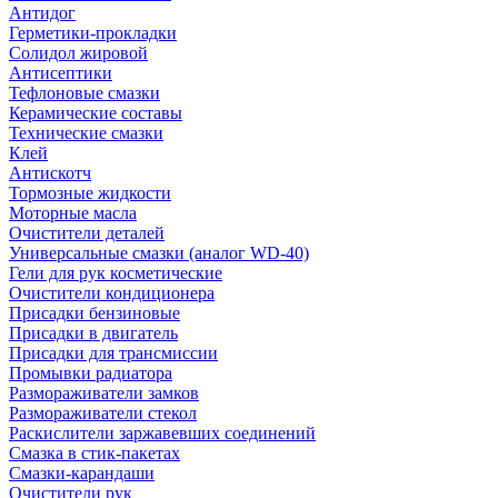
Антидог
Герметики-прокладки
Солидол жировой
Антисептики
Тефлоновые смазки
Керамические составы
Технические смазки
Клей
Антискотч
Тормозные жидкости
Моторные масла
Очистители деталей
Универсальные смазки (аналог WD-40)
Гели для рук косметические
Очистители кондиционера
Присадки бензиновые
Присадки в двигатель
Присадки для трансмиссии
Промывки радиатора
Размораживатели замков
Размораживатели стекол
Раскислители заржавевших соединений
Смазка в стик-пакетах
Смазки-карандаши
Очистители рук