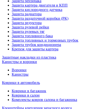
Защита бензобака
Защита картера двигателя и КПП
Защита кислородного датчика
Защита радиатора
Защита раздаточной коробки (РК)
Защита редуктора
Защита рулевой рейки
Защита рулевых тяг
Защита топливного бака
Защита топливных и тормозных трубок
Защита трубок кондиционера
Крепеж для защиты картера
Защитные накладки из пластика
Канистры и воронки
Воронки
Канистры
Коврики в автомобиль
Коврики в багажник
Коврики в салон
Комплекты ковров салона и багажника
Кронштейны крепления запасного колеса