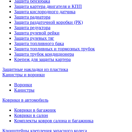
Защита бензобака
Защита картера двигателя и КПП
Защита кислородного датчика
Защита радиатора
Защита раздаточной коробки (РК)
Защита редуктора
Защита рулевой рейки
Защита рулевых тяг
Защита топливного бака
Защита топливных и тормозных трубок
Защита трубок кондиционера
Крепеж для защиты картера
Защитные накладки из пластика
Канистры и воронки
Воронки
Канистры
Коврики в автомобиль
Коврики в багажник
Коврики в салон
Комплекты ковров салона и багажника
Кронштейны крепления запасного колеса