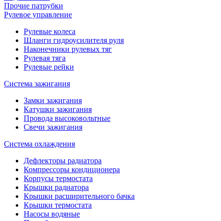
Прочие патрубки
Рулевое управление
Рулевые колеса
Шланги гидроусилителя руля
Наконечники рулевых тяг
Рулевая тяга
Рулевые рейки
Система зажигания
Замки зажигания
Катушки зажигания
Провода высоковольтные
Свечи зажигания
Система охлаждения
Дефлекторы радиатора
Компрессоры кондиционера
Корпусы термостата
Крышки радиатора
Крышки расширительного бачка
Крышки термостата
Насосы водяные