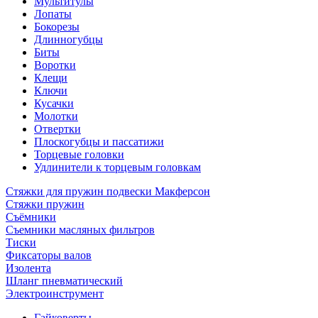
Мультитулы
Лопаты
Бокорезы
Длинногубцы
Биты
Воротки
Клещи
Ключи
Кусачки
Молотки
Отвертки
Плоскогубцы и пассатижи
Торцевые головки
Удлинители к торцевым головкам
Стяжки для пружин подвески Макферсон
Стяжки пружин
Съёмники
Съемники масляных фильтров
Тиски
Фиксаторы валов
Изолента
Шланг пневматический
Электроинструмент
Гайковерты