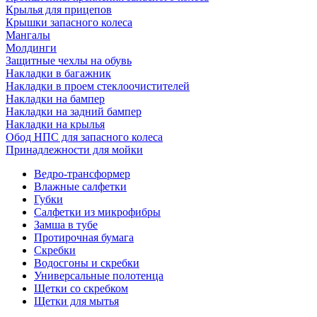
Крылья для прицепов
Крышки запасного колеса
Мангалы
Молдинги
Защитные чехлы на обувь
Накладки в багажник
Накладки в проем стеклоочистителей
Накладки на бампер
Накладки на задний бампер
Накладки на крылья
Обод НПС для запасного колеса
Принадлежности для мойки
Ведро-трансформер
Влажные салфетки
Губки
Салфетки из микрофибры
Замша в тубе
Протирочная бумага
Скребки
Водосгоны и скребки
Универсальные полотенца
Щетки со скребком
Щетки для мытья