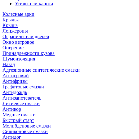
Усилители капота
Колесные арки
Крылья
Крыша
Лонжероны
Ограничители дверей
Окно ветровое
Оперение
Принадлежности кузова
Шумоизоляция
Назад
Адгезионные синтетические смазки
Антигравий
Антифризы
Графитовые смазки
Антидождь
Антизапотеватель
Литиевые смазки
Антикор
Медные смазки
Быстрый старт
Молибденовые смазки
Силиконовые смазки
Антидог