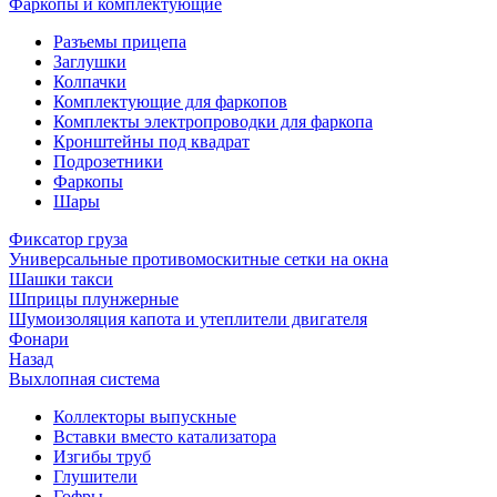
Фаркопы и комплектующие
Разъемы прицепа
Заглушки
Колпачки
Комплектующие для фаркопов
Комплекты электропроводки для фаркопа
Кронштейны под квадрат
Подрозетники
Фаркопы
Шары
Фиксатор груза
Универсальные противомоскитные сетки на окна
Шашки такси
Шприцы плунжерные
Шумоизоляция капота и утеплители двигателя
Фонари
Назад
Выхлопная система
Коллекторы выпускные
Вставки вместо катализатора
Изгибы труб
Глушители
Гофры