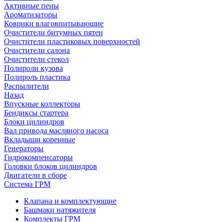
Активные пены
Ароматизаторы
Коврики влаговпитывающие
Очистители битумных пятен
Очистители пластиковых поверхностей
Очистители салона
Очистители стекол
Полироли кузова
Полироль пластика
Распылители
Назад
Впускные коллекторы
Бендиксы стартера
Блоки цилиндров
Вал привода масляного насоса
Вкладыши коренные
Генераторы
Гидрокомпенсаторы
Головки блоков цилиндров
Двигатели в сборе
Система ГРМ
Клапана и комплектующие
Башмаки натяжителя
Комплекты ГРМ