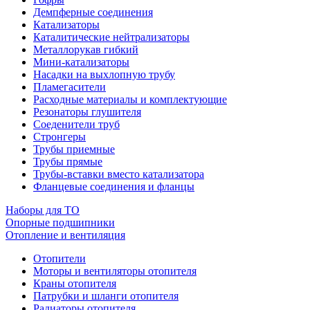
Демпферные соединения
Катализаторы
Каталитические нейтрализаторы
Металлорукав гибкий
Мини-катализаторы
Насадки на выхлопную трубу
Пламегасители
Расходные материалы и комплектующие
Резонаторы глушителя
Соеденители труб
Стронгеры
Трубы приемные
Трубы прямые
Трубы-вставки вместо катализатора
Фланцевые соединения и фланцы
Наборы для ТО
Опорные подшипники
Отопление и вентиляция
Отопители
Моторы и вентиляторы отопителя
Краны отопителя
Патрубки и шланги отопителя
Радиаторы отопителя