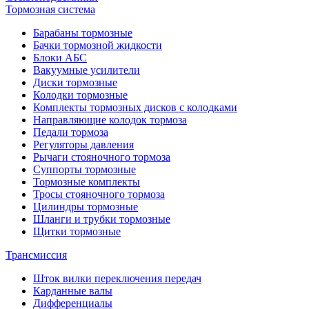
Тормозная система
Барабаны тормозные
Бачки тормозной жидкости
Блоки АБС
Вакуумные усилители
Диски тормозные
Колодки тормозные
Комплекты тормозных дисков с колодками
Направляющие колодок тормоза
Педали тормоза
Регуляторы давления
Рычаги стояночного тормоза
Суппорты тормозные
Тормозные комплекты
Тросы стояночного тормоза
Цилиндры тормозные
Шланги и трубки тормозные
Щитки тормозные
Трансмиссия
Шток вилки переключения передач
Карданные валы
Дифференциалы