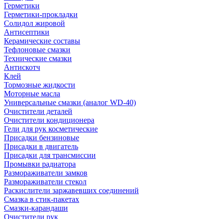
Герметики
Герметики-прокладки
Солидол жировой
Антисептики
Керамические составы
Тефлоновые смазки
Технические смазки
Антискотч
Клей
Тормозные жидкости
Моторные масла
Универсальные смазки (аналог WD-40)
Очистители деталей
Очистители кондиционера
Гели для рук косметические
Присадки бензиновые
Присадки в двигатель
Присадки для трансмиссии
Промывки радиатора
Размораживатели замков
Размораживатели стекол
Раскислители заржавевших соединений
Смазка в стик-пакетах
Смазки-карандаши
Очистители рук