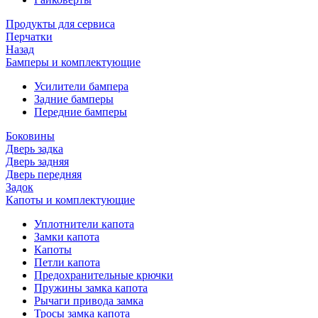
Продукты для сервиса
Перчатки
Назад
Бамперы и комплектующие
Усилители бампера
Задние бамперы
Передние бамперы
Боковины
Дверь задка
Дверь задняя
Дверь передняя
Задок
Капоты и комплектующие
Уплотнители капота
Замки капота
Капоты
Петли капота
Предохранительные крючки
Пружины замка капота
Рычаги привода замка
Тросы замка капота