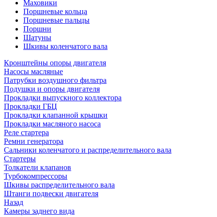
Маховики
Поршневые кольца
Поршневые пальцы
Поршни
Шатуны
Шкивы коленчатого вала
Кронштейны опоры двигателя
Насосы масляные
Патрубки воздушного фильтра
Подушки и опоры двигателя
Прокладки выпускного коллектора
Прокладки ГБЦ
Прокладки клапанной крышки
Прокладки масляного насоса
Реле стартера
Ремни генератора
Сальники коленчатого и распределительного вала
Стартеры
Толкатели клапанов
Турбокомпрессоры
Шкивы распределительного вала
Штанги подвески двигателя
Назад
Камеры заднего вида