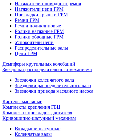
Натяжители приводного ремня
Натяжители цепи ГРМ
Прокладки крышки ГРМ
Ремни ГРМ
Ремни поликлиновые
Ролики натяжные ГРМ
Ролики обводные ГРМ
Успокоители цепи
Распределительные валы
Цепи ГРМ
Демпферы крутильных колебаний
Звездочки распределительного механизма
Звездочки коленчатого вала
Звездочки распределительного вала
Звездочки привода масляного насоса
Картеры масляные
Комплекты крепления ГБЦ
Комплекты прокладок двигателя
Кривошипно-шатунный механизм
Вкладыши шатунные
Коленчатые валы