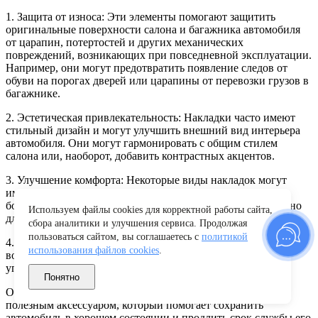
1. Защита от износа: Эти элементы помогают защитить
оригинальные поверхности салона и багажника автомобиля
от царапин, потертостей и других механических
повреждений, возникающих при повседневной эксплуатации.
Например, они могут предотвратить появление следов от
обуви на порогах дверей или царапины от перевозки грузов в
багажнике.
2. Эстетическая привлекательность: Накладки часто имеют
стильный дизайн и могут улучшить внешний вид интерьера
автомобиля. Они могут гармонировать с общим стилем
салона или, наоборот, добавить контрастных акцентов.
3. Улучшение комфорта: Некоторые виды накладок могут
иметь мягкую поверхность, что делает их использование
более комфортным для пассажиров. Это особенно актуально
Используем файлы cookies для корректной работы сайта,
для накладок на пороги, которые соприкасаются с обувью.
сбора аналитики и улучшения сервиса. Продолжая
пользоваться сайтом, вы соглашаетесь с
политикой
4. Легкость ухода: ABS-пластик легко моется и устойчив к
использования файлов cookies
.
воздействию влаги, грязи и химических веществ, что
упрощает уход за автомобилем.
Понятно
Облицовка салона, накладки из ABS-пластика являются
полезным аксессуаром, который помогает сохранить
автомобиль в хорошем состоянии и продлить срок службы его