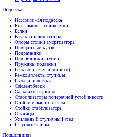
Подвеска
Независимая подвеска
Кит-комплекты подвески
Балки
Втулки стабилизатора
Опоры стойки амортизатора
Поворотный кулак
Подрамники
Подшипники ступицы
Пружины подвески
Реактивные тяги (штанги)
Ремкомплекты ступицы
Рычаги подвески
Сайлентблоки
Сальники ступицы
Стабилизаторы поперечной устойчивости
Стойки и амортизаторы
Стойки стабилизатора
Ступицы
Усиленный ступичный узел
Шаровые опоры
Подшипники