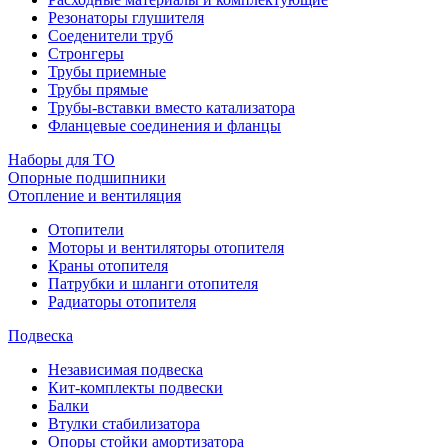
Резонаторы глушителя
Соеденители труб
Стронгеры
Трубы приемные
Трубы прямые
Трубы-вставки вместо катализатора
Фланцевые соединения и фланцы
Наборы для ТО
Опорные подшипники
Отопление и вентиляция
Отопители
Моторы и вентиляторы отопителя
Краны отопителя
Патрубки и шланги отопителя
Радиаторы отопителя
Подвеска
Независимая подвеска
Кит-комплекты подвески
Балки
Втулки стабилизатора
Опоры стойки амортизатора