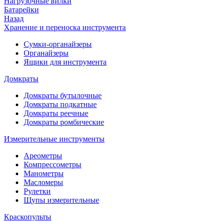
Нагрузочные вилки
Батарейки
Назад
Хранение и переноска инструмента
Сумки-органайзеры
Органайзеры
Ящики для инструмента
Домкраты
Домкраты бутылочные
Домкраты подкатные
Домкраты реечные
Домкраты ромбические
Измерительные инструменты
Ареометры
Компрессометры
Манометры
Масломеры
Рулетки
Щупы измерительные
Краскопульты