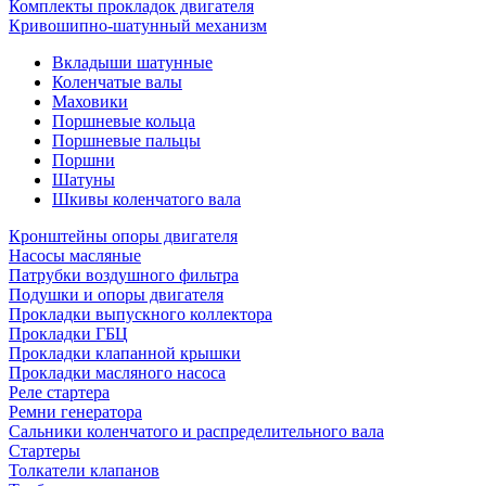
Комплекты прокладок двигателя
Кривошипно-шатунный механизм
Вкладыши шатунные
Коленчатые валы
Маховики
Поршневые кольца
Поршневые пальцы
Поршни
Шатуны
Шкивы коленчатого вала
Кронштейны опоры двигателя
Насосы масляные
Патрубки воздушного фильтра
Подушки и опоры двигателя
Прокладки выпускного коллектора
Прокладки ГБЦ
Прокладки клапанной крышки
Прокладки масляного насоса
Реле стартера
Ремни генератора
Сальники коленчатого и распределительного вала
Стартеры
Толкатели клапанов