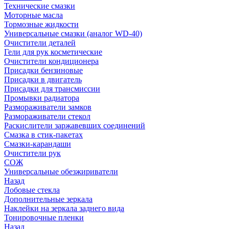
Технические смазки
Моторные масла
Тормозные жидкости
Универсальные смазки (аналог WD-40)
Очистители деталей
Гели для рук косметические
Очистители кондиционера
Присадки бензиновые
Присадки в двигатель
Присадки для трансмиссии
Промывки радиатора
Размораживатели замков
Размораживатели стекол
Раскислители заржавевших соединений
Смазка в стик-пакетах
Смазки-карандаши
Очистители рук
СОЖ
Универсальные обезжириватели
Назад
Лобовые стекла
Дополнительные зеркала
Наклейки на зеркала заднего вида
Тонировочные пленки
Назад