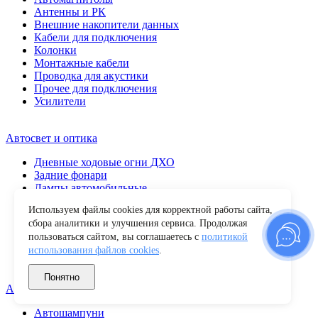
Антенны и РК
Внешние накопители данных
Кабели для подключения
Колонки
Монтажные кабели
Проводка для акустики
Прочее для подключения
Усилители
Автосвет и оптика
Дневные ходовые огни ДХО
Задние фонари
Лампы автомобильные
Передние фары
Используем файлы cookies для корректной работы сайта,
Повторители поворота
сбора аналитики и улучшения сервиса. Продолжая
Противотуманные фары
пользоваться сайтом, вы соглашаетесь с
политикой
Прочие
использования файлов cookies
.
Светодиодные балки
Фары рабочего света
Понятно
Автохимия и уход
Автошампуни