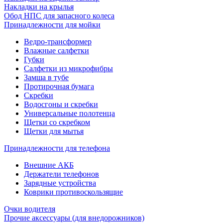
Накладки на крылья
Обод НПС для запасного колеса
Принадлежности для мойки
Ведро-трансформер
Влажные салфетки
Губки
Салфетки из микрофибры
Замша в тубе
Протирочная бумага
Скребки
Водосгоны и скребки
Универсальные полотенца
Щетки со скребком
Щетки для мытья
Принадлежности для телефона
Внешние АКБ
Держатели телефонов
Зарядные устройства
Коврики противоскользящие
Очки водителя
Прочие аксессуары (для внедорожников)