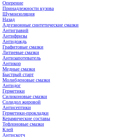
Оперение
Принадлежности кузова
Шумоизоляция
Назад
Адгезионные синтетические смазки
Антигравий
Антифризы
Антидождь
Графитовые смазки
Литиевые смазки
Антизапотеватель
Антикор
Медные смазки
Быстрый старт
Молибденовые смазки
Антидог
Герметики
Силиконовые смазки
Солидол жировой
Антисептики
Герметики-прокладки
Керамические составы
Тефлоновые смазки
Клей
Антискотч