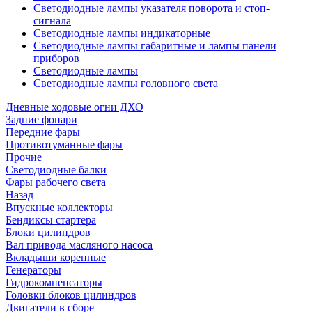
Светодиодные лампы указателя поворота и стоп-
сигнала
Светодиодные лампы индикаторные
Светодиодные лампы габаритные и лампы панели
приборов
Светодиодные лампы
Светодиодные лампы головного света
Дневные ходовые огни ДХО
Задние фонари
Передние фары
Противотуманные фары
Прочие
Светодиодные балки
Фары рабочего света
Назад
Впускные коллекторы
Бендиксы стартера
Блоки цилиндров
Вал привода масляного насоса
Вкладыши коренные
Генераторы
Гидрокомпенсаторы
Головки блоков цилиндров
Двигатели в сборе