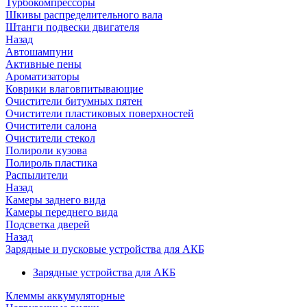
Турбокомпрессоры
Шкивы распределительного вала
Штанги подвески двигателя
Назад
Автошампуни
Активные пены
Ароматизаторы
Коврики влаговпитывающие
Очистители битумных пятен
Очистители пластиковых поверхностей
Очистители салона
Очистители стекол
Полироли кузова
Полироль пластика
Распылители
Назад
Камеры заднего вида
Камеры переднего вида
Подсветка дверей
Назад
Зарядные и пусковые устройства для АКБ
Зарядные устройства для АКБ
Клеммы аккумуляторные