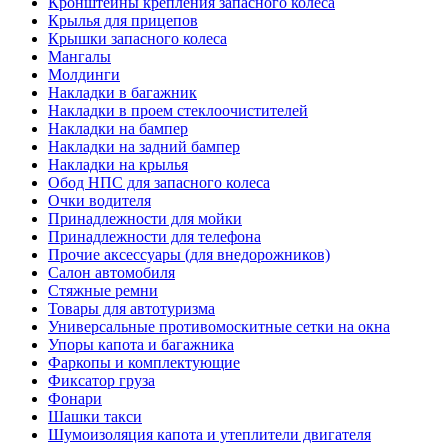
Кронштейны крепления запасного колеса
Крылья для прицепов
Крышки запасного колеса
Мангалы
Молдинги
Накладки в багажник
Накладки в проем стеклоочистителей
Накладки на бампер
Накладки на задний бампер
Накладки на крылья
Обод НПС для запасного колеса
Очки водителя
Принадлежности для мойки
Принадлежности для телефона
Прочие аксессуары (для внедорожников)
Салон автомобиля
Стяжные ремни
Товары для автотуризма
Универсальные противомоскитные сетки на окна
Упоры капота и багажника
Фаркопы и комплектующие
Фиксатор груза
Фонари
Шашки такси
Шумоизоляция капота и утеплители двигателя