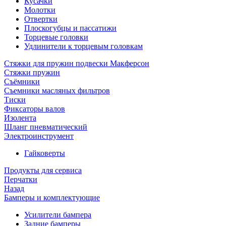
Кусачки
Молотки
Отвертки
Плоскогубцы и пассатижи
Торцевые головки
Удлинители к торцевым головкам
Стяжки для пружин подвески Макферсон
Стяжки пружин
Съёмники
Съемники масляных фильтров
Тиски
Фиксаторы валов
Изолента
Шланг пневматический
Электроинструмент
Гайковерты
Продукты для сервиса
Перчатки
Назад
Бамперы и комплектующие
Усилители бампера
Задние бамперы