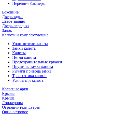
Передние бамперы
Боковины
Дверь задка
Дверь задняя
Дверь передняя
Задок
Капоты и комплектующие
Уплотнители капота
Замки капота
Капоты
Петли капота
Предохранительные крючки
Пружины замка капота
Рычаги привода замка
Тросы замка капота
Усилители капота
Колесные арки
Крылья
Крыша
Лонжероны
Ограничители дверей
Окно ветровое