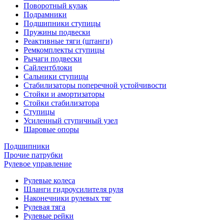
Поворотный кулак
Подрамники
Подшипники ступицы
Пружины подвески
Реактивные тяги (штанги)
Ремкомплекты ступицы
Рычаги подвески
Сайлентблоки
Сальники ступицы
Стабилизаторы поперечной устойчивости
Стойки и амортизаторы
Стойки стабилизатора
Ступицы
Усиленный ступичный узел
Шаровые опоры
Подшипники
Прочие патрубки
Рулевое управление
Рулевые колеса
Шланги гидроусилителя руля
Наконечники рулевых тяг
Рулевая тяга
Рулевые рейки