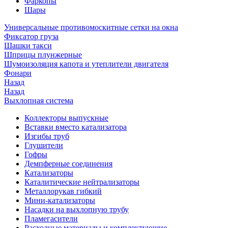
Фаркопы
Шары
Универсальные противомоскитные сетки на окна
Фиксатор груза
Шашки такси
Шприцы плунжерные
Шумоизоляция капота и утеплители двигателя
Фонари
Назад
Назад
Выхлопная система
Коллекторы выпускные
Вставки вместо катализатора
Изгибы труб
Глушители
Гофры
Демпферные соединения
Катализаторы
Каталитические нейтрализаторы
Металлорукав гибкий
Мини-катализаторы
Насадки на выхлопную трубу
Пламегасители
Расходные материалы и комплектующие