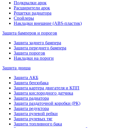
Подкрылки арок
Расширители арок
Решетки радиатора
Спойлеры
Накладки внешние (ABS-пластик)
Защита бамперов и порогов
Защита заднего бампера
Защита переднего бампера
Защита порогов
Накладки на пороги
Защита днища
Защита АКБ
Защита бензобака
Защита картера двигателя и КПП
Защита кислородного датчика
Защита радиатора
Защита раздаточной коробки (РК)
Защита редуктора
Защита рулевой рейки
Защита рулевых тяг
Защита топливного бака