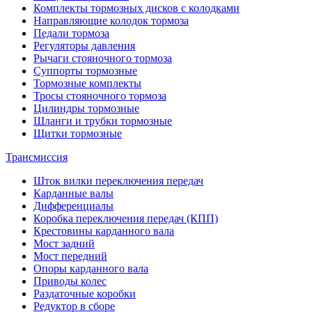
Комплекты тормозных дисков с колодками
Направляющие колодок тормоза
Педали тормоза
Регуляторы давления
Рычаги стояночного тормоза
Суппорты тормозные
Тормозные комплекты
Тросы стояночного тормоза
Цилиндры тормозные
Шланги и трубки тормозные
Щитки тормозные
Трансмиссия
Шток вилки переключения передач
Карданные валы
Дифференциалы
Коробка переключения передач (КПП)
Крестовины карданного вала
Мост задний
Мост передний
Опоры карданного вала
Приводы колес
Раздаточные коробки
Редуктор в сборе