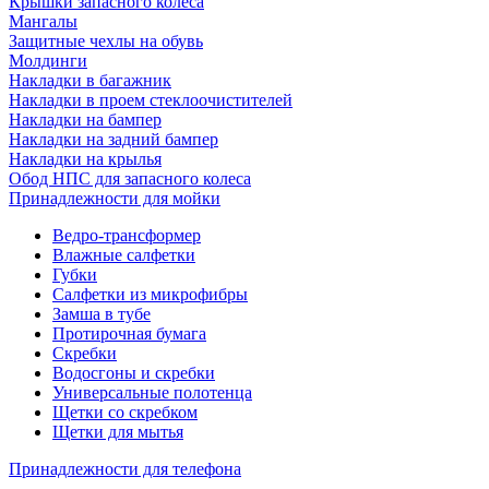
Крышки запасного колеса
Мангалы
Защитные чехлы на обувь
Молдинги
Накладки в багажник
Накладки в проем стеклоочистителей
Накладки на бампер
Накладки на задний бампер
Накладки на крылья
Обод НПС для запасного колеса
Принадлежности для мойки
Ведро-трансформер
Влажные салфетки
Губки
Салфетки из микрофибры
Замша в тубе
Протирочная бумага
Скребки
Водосгоны и скребки
Универсальные полотенца
Щетки со скребком
Щетки для мытья
Принадлежности для телефона