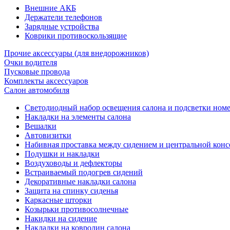
Внешние АКБ
Держатели телефонов
Зарядные устройства
Коврики противоскользящие
Прочие аксессуары (для внедорожников)
Очки водителя
Пусковые провода
Комплекты аксессуаров
Салон автомобиля
Светодиодный набор освещения салона и подсветки ном
Накладки на элементы салона
Вешалки
Автовизитки
Набивная проставка между сидением и центральной кон
Подушки и накладки
Воздуховоды и дефлекторы
Встраиваемый подогрев сидений
Декоративные накладки салона
Защита на спинку сиденья
Каркасные шторки
Козырьки противосолнечные
Накидки на сидение
Накладки на ковролин салона