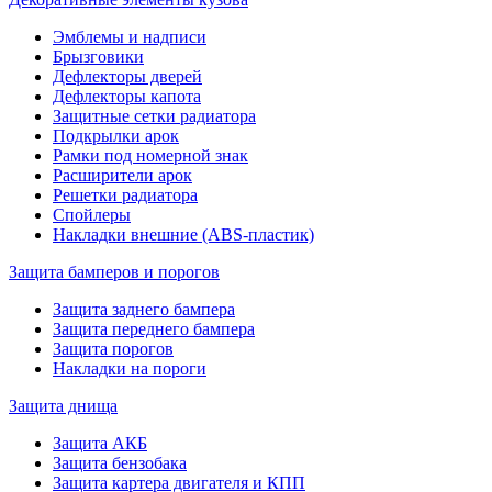
Эмблемы и надписи
Брызговики
Дефлекторы дверей
Дефлекторы капота
Защитные сетки радиатора
Подкрылки арок
Рамки под номерной знак
Расширители арок
Решетки радиатора
Спойлеры
Накладки внешние (ABS-пластик)
Защита бамперов и порогов
Защита заднего бампера
Защита переднего бампера
Защита порогов
Накладки на пороги
Защита днища
Защита АКБ
Защита бензобака
Защита картера двигателя и КПП