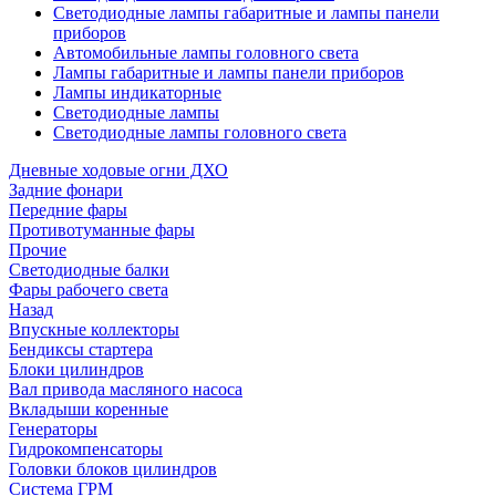
Светодиодные лампы габаритные и лампы панели
приборов
Автомобильные лампы головного света
Лампы габаритные и лампы панели приборов
Лампы индикаторные
Светодиодные лампы
Светодиодные лампы головного света
Дневные ходовые огни ДХО
Задние фонари
Передние фары
Противотуманные фары
Прочие
Светодиодные балки
Фары рабочего света
Назад
Впускные коллекторы
Бендиксы стартера
Блоки цилиндров
Вал привода масляного насоса
Вкладыши коренные
Генераторы
Гидрокомпенсаторы
Головки блоков цилиндров
Система ГРМ