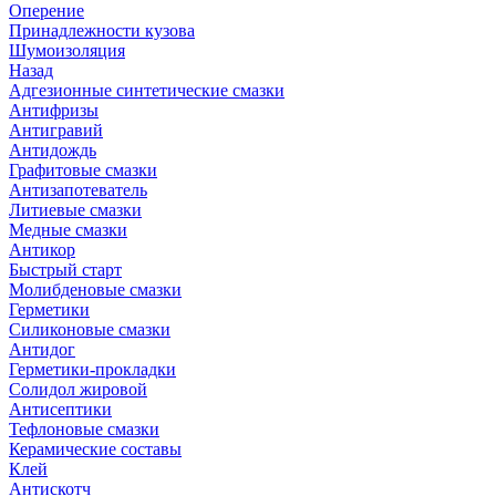
Оперение
Принадлежности кузова
Шумоизоляция
Назад
Адгезионные синтетические смазки
Антифризы
Антигравий
Антидождь
Графитовые смазки
Антизапотеватель
Литиевые смазки
Медные смазки
Антикор
Быстрый старт
Молибденовые смазки
Герметики
Силиконовые смазки
Антидог
Герметики-прокладки
Солидол жировой
Антисептики
Тефлоновые смазки
Керамические составы
Клей
Антискотч