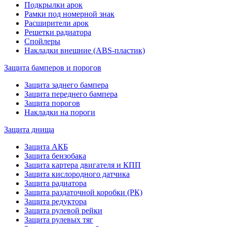
Подкрылки арок
Рамки под номерной знак
Расширители арок
Решетки радиатора
Спойлеры
Накладки внешние (ABS-пластик)
Защита бамперов и порогов
Защита заднего бампера
Защита переднего бампера
Защита порогов
Накладки на пороги
Защита днища
Защита АКБ
Защита бензобака
Защита картера двигателя и КПП
Защита кислородного датчика
Защита радиатора
Защита раздаточной коробки (РК)
Защита редуктора
Защита рулевой рейки
Защита рулевых тяг