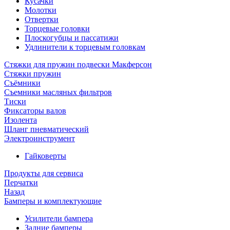
Кусачки
Молотки
Отвертки
Торцевые головки
Плоскогубцы и пассатижи
Удлинители к торцевым головкам
Стяжки для пружин подвески Макферсон
Стяжки пружин
Съёмники
Съемники масляных фильтров
Тиски
Фиксаторы валов
Изолента
Шланг пневматический
Электроинструмент
Гайковерты
Продукты для сервиса
Перчатки
Назад
Бамперы и комплектующие
Усилители бампера
Задние бамперы