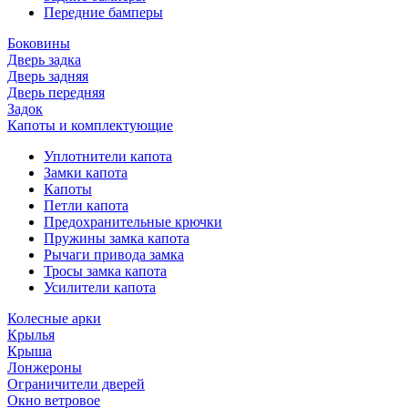
Передние бамперы
Боковины
Дверь задка
Дверь задняя
Дверь передняя
Задок
Капоты и комплектующие
Уплотнители капота
Замки капота
Капоты
Петли капота
Предохранительные крючки
Пружины замка капота
Рычаги привода замка
Тросы замка капота
Усилители капота
Колесные арки
Крылья
Крыша
Лонжероны
Ограничители дверей
Окно ветровое