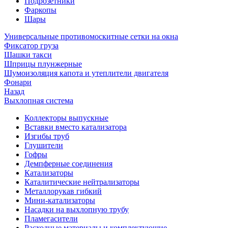
Подрозетники
Фаркопы
Шары
Универсальные противомоскитные сетки на окна
Фиксатор груза
Шашки такси
Шприцы плунжерные
Шумоизоляция капота и утеплители двигателя
Фонари
Назад
Выхлопная система
Коллекторы выпускные
Вставки вместо катализатора
Изгибы труб
Глушители
Гофры
Демпферные соединения
Катализаторы
Каталитические нейтрализаторы
Металлорукав гибкий
Мини-катализаторы
Насадки на выхлопную трубу
Пламегасители
Расходные материалы и комплектующие