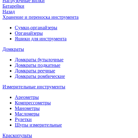
Нагрузочные вилки
Батарейки
Назад
Хранение и переноска инструмента
Сумки-органайзеры
Органайзеры
Ящики для инструмента
Домкраты
Домкраты бутылочные
Домкраты подкатные
Домкраты реечные
Домкраты ромбические
Измерительные инструменты
Ареометры
Компрессометры
Манометры
Масломеры
Рулетки
Щупы измерительные
Краскопульты