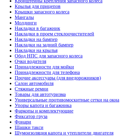
Кронштейны крепления запасного колеса
Крылья для прицепов
Крышки запасного колеса
Мангалы
Молдинги
Накладки в багажник
Накладки в проем стеклоочистителей
Накладки на бампер
Накладки на задний бампер
Накладки на крылья
Обод НПС для запасного колеса
Очки водителя
Принадлежности для мойки
Принадлежности для телефона
Прочие аксессуары (для внедорожников)
Салон автомобиля
Стяжные ремни
Товары для автотуризма
Универсальные противомоскитные сетки на окна
Упоры капота и багажника
Фаркопы и комплектующие
Фиксатор груза
Фонари
Шашки такси
Шумоизоляция капота и утеплители двигателя