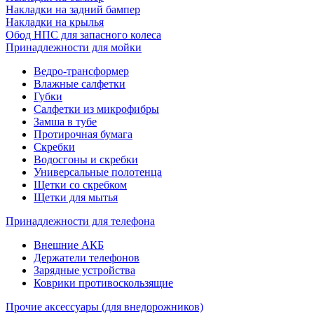
Накладки на задний бампер
Накладки на крылья
Обод НПС для запасного колеса
Принадлежности для мойки
Ведро-трансформер
Влажные салфетки
Губки
Салфетки из микрофибры
Замша в тубе
Протирочная бумага
Скребки
Водосгоны и скребки
Универсальные полотенца
Щетки со скребком
Щетки для мытья
Принадлежности для телефона
Внешние АКБ
Держатели телефонов
Зарядные устройства
Коврики противоскользящие
Прочие аксессуары (для внедорожников)