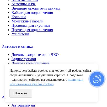
Антенны и РК
Внешние накопители данных
Кабели для подключения
Колонки
Монтажные кабели
Проводка для акустики
Прочее для подключения
Усилители
Автосвет и оптика
Дневные ходовые огни ДХО
Задние фонари
Лампы автомобильные
Передние фары
Используем файлы cookies для корректной работы сайта,
Повторители поворота
сбора аналитики и улучшения сервиса. Продолжая
Противотуманные фары
пользоваться сайтом, вы соглашаетесь с
политикой
Прочие
использования файлов cookies
.
Светодиодные балки
Фары рабочего света
Понятно
Автохимия и уход
Автошампуни