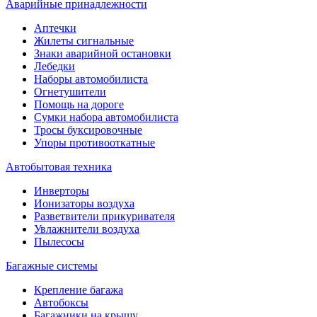
Аварийные принадлежности
Аптечки
Жилеты сигнальные
Знаки аварийной остановки
Лебедки
Наборы автомобилиста
Огнетушители
Помощь на дороге
Сумки набора автомобилиста
Тросы буксировочные
Упоры противооткатные
Автобытовая техника
Инверторы
Ионизаторы воздуха
Разветвители прикуривателя
Увлажнители воздуха
Пылесосы
Багажные системы
Крепление багажа
Автобоксы
Багажники на крышу