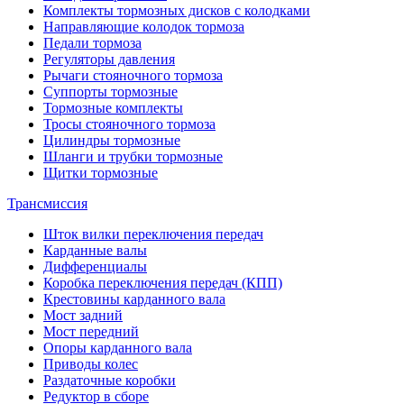
Комплекты тормозных дисков с колодками
Направляющие колодок тормоза
Педали тормоза
Регуляторы давления
Рычаги стояночного тормоза
Суппорты тормозные
Тормозные комплекты
Тросы стояночного тормоза
Цилиндры тормозные
Шланги и трубки тормозные
Щитки тормозные
Трансмиссия
Шток вилки переключения передач
Карданные валы
Дифференциалы
Коробка переключения передач (КПП)
Крестовины карданного вала
Мост задний
Мост передний
Опоры карданного вала
Приводы колес
Раздаточные коробки
Редуктор в сборе