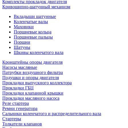
Комплекты прокладок двигателя
Кривошипно-шатунный механизм
Вкладыши шатунные
Коленчатые валы
Маховики
Поршневые кольца
Поршневые пальцы
Поршни
Шатуны
Шкивы коленчатого вала
Кронштейны опоры двигателя
Насосы масляные
Патрубки воздушного фильтра
Подушки и опоры двигателя
Прокладки выпускного коллектора
Прокладки ГБЦ
Прокладки клапанной крышки
Прокладки масляного насоса
Реле стартера
Ремни генератора
Сальники коленчатого и распределительного вала
Стартеры
Толкатели клапанов