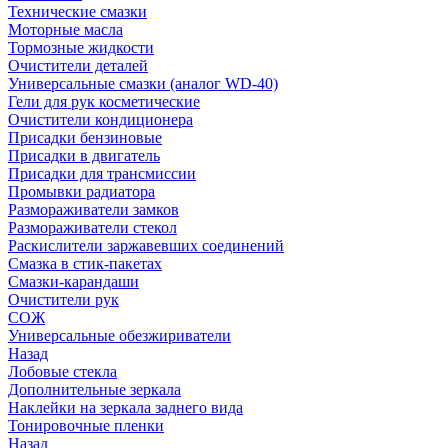
Технические смазки
Моторные масла
Тормозные жидкости
Очистители деталей
Универсальные смазки (аналог WD-40)
Гели для рук косметические
Очистители кондиционера
Присадки бензиновые
Присадки в двигатель
Присадки для трансмиссии
Промывки радиатора
Размораживатели замков
Размораживатели стекол
Раскислители заржавевших соединений
Смазка в стик-пакетах
Смазки-карандаши
Очистители рук
СОЖ
Универсальные обезжириватели
Назад
Лобовые стекла
Дополнительные зеркала
Наклейки на зеркала заднего вида
Тонировочные пленки
Назад