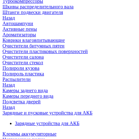
Турбокомпрессоры
Шкивы распределительного вала
Штанги подвески двигателя
Назад
Автошампуни
Активные пены
Ароматизаторы
Коврики влаговпитывающие
Очистители битумных пятен
Очистители пластиковых поверхностей
Очистители салона
Очистители стекол
Полироли кузова
Полироль пластика
Распылители
Назад
Камеры заднего вида
Камеры переднего вида
Подсветка дверей
Назад
Зарядные и пусковые устройства для АКБ
Зарядные устройства для АКБ
Клеммы аккумуляторные