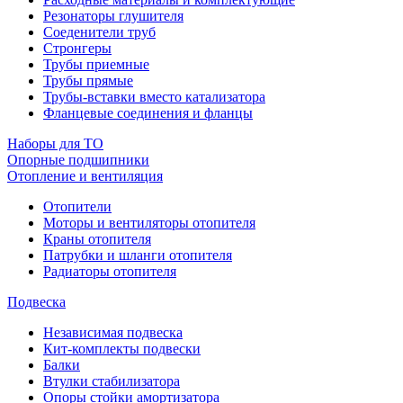
Резонаторы глушителя
Соеденители труб
Стронгеры
Трубы приемные
Трубы прямые
Трубы-вставки вместо катализатора
Фланцевые соединения и фланцы
Наборы для ТО
Опорные подшипники
Отопление и вентиляция
Отопители
Моторы и вентиляторы отопителя
Краны отопителя
Патрубки и шланги отопителя
Радиаторы отопителя
Подвеска
Независимая подвеска
Кит-комплекты подвески
Балки
Втулки стабилизатора
Опоры стойки амортизатора