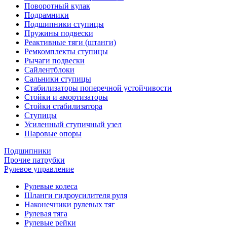
Поворотный кулак
Подрамники
Подшипники ступицы
Пружины подвески
Реактивные тяги (штанги)
Ремкомплекты ступицы
Рычаги подвески
Сайлентблоки
Сальники ступицы
Стабилизаторы поперечной устойчивости
Стойки и амортизаторы
Стойки стабилизатора
Ступицы
Усиленный ступичный узел
Шаровые опоры
Подшипники
Прочие патрубки
Рулевое управление
Рулевые колеса
Шланги гидроусилителя руля
Наконечники рулевых тяг
Рулевая тяга
Рулевые рейки