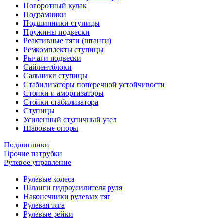
Поворотный кулак
Подрамники
Подшипники ступицы
Пружины подвески
Реактивные тяги (штанги)
Ремкомплекты ступицы
Рычаги подвески
Сайлентблоки
Сальники ступицы
Стабилизаторы поперечной устойчивости
Стойки и амортизаторы
Стойки стабилизатора
Ступицы
Усиленный ступичный узел
Шаровые опоры
Подшипники
Прочие патрубки
Рулевое управление
Рулевые колеса
Шланги гидроусилителя руля
Наконечники рулевых тяг
Рулевая тяга
Рулевые рейки