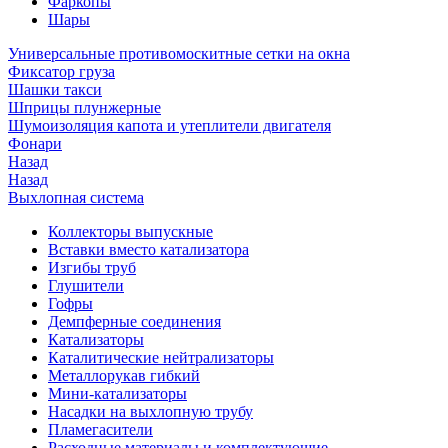
Фаркопы
Шары
Универсальные противомоскитные сетки на окна
Фиксатор груза
Шашки такси
Шприцы плунжерные
Шумоизоляция капота и утеплители двигателя
Фонари
Назад
Назад
Выхлопная система
Коллекторы выпускные
Вставки вместо катализатора
Изгибы труб
Глушители
Гофры
Демпферные соединения
Катализаторы
Каталитические нейтрализаторы
Металлорукав гибкий
Мини-катализаторы
Насадки на выхлопную трубу
Пламегасители
Расходные материалы и комплектующие