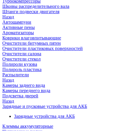
Турбокомпрессоры
Шкивы распределительного вала
Штанги подвески двигателя
Назад
Автошампуни
Активные пены
Ароматизаторы
Коврики влаговпитывающие
Очистители битумных пятен
Очистители пластиковых поверхностей
Очистители салона
Очистители стекол
Полироли кузова
Полироль пластика
Распылители
Назад
Камеры заднего вида
Камеры переднего вида
Подсветка дверей
Назад
Зарядные и пусковые устройства для АКБ
Зарядные устройства для АКБ
Клеммы аккумуляторные