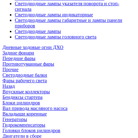
Светодиодные лампы указателя поворота и стоп-
сигнала
Светодиодные лампы индикаторные
Светодиодные лампы габаритные и лампы панели
приборов
Светодиодные лампы
Светодиодные лампы головного света
Дневные ходовые огни ДХО
Задние фонари
Передние фары
Противотуманные фары
Прочие
Светодиодные балки
Фары рабочего света
Назад
Впускные коллекторы
Бендиксы стартера
Блоки цилиндров
Вал привода масляного насоса
Вкладыши коренные
Генераторы
Гидрокомпенсаторы
Головки блоков цилиндров
Двигатели в сборе