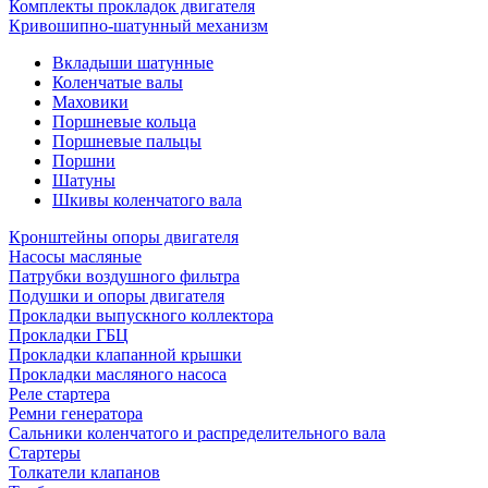
Комплекты прокладок двигателя
Кривошипно-шатунный механизм
Вкладыши шатунные
Коленчатые валы
Маховики
Поршневые кольца
Поршневые пальцы
Поршни
Шатуны
Шкивы коленчатого вала
Кронштейны опоры двигателя
Насосы масляные
Патрубки воздушного фильтра
Подушки и опоры двигателя
Прокладки выпускного коллектора
Прокладки ГБЦ
Прокладки клапанной крышки
Прокладки масляного насоса
Реле стартера
Ремни генератора
Сальники коленчатого и распределительного вала
Стартеры
Толкатели клапанов