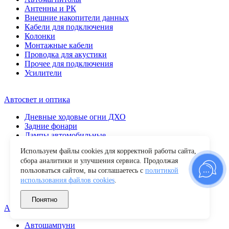
Антенны и РК
Внешние накопители данных
Кабели для подключения
Колонки
Монтажные кабели
Проводка для акустики
Прочее для подключения
Усилители
Автосвет и оптика
Дневные ходовые огни ДХО
Задние фонари
Лампы автомобильные
Передние фары
Используем файлы cookies для корректной работы сайта,
Повторители поворота
сбора аналитики и улучшения сервиса. Продолжая
Противотуманные фары
пользоваться сайтом, вы соглашаетесь с
политикой
Прочие
использования файлов cookies
.
Светодиодные балки
Фары рабочего света
Понятно
Автохимия и уход
Автошампуни