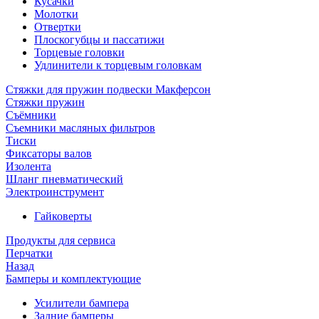
Кусачки
Молотки
Отвертки
Плоскогубцы и пассатижи
Торцевые головки
Удлинители к торцевым головкам
Стяжки для пружин подвески Макферсон
Стяжки пружин
Съёмники
Съемники масляных фильтров
Тиски
Фиксаторы валов
Изолента
Шланг пневматический
Электроинструмент
Гайковерты
Продукты для сервиса
Перчатки
Назад
Бамперы и комплектующие
Усилители бампера
Задние бамперы