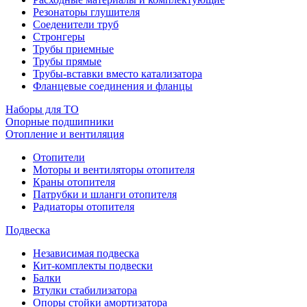
Резонаторы глушителя
Соеденители труб
Стронгеры
Трубы приемные
Трубы прямые
Трубы-вставки вместо катализатора
Фланцевые соединения и фланцы
Наборы для ТО
Опорные подшипники
Отопление и вентиляция
Отопители
Моторы и вентиляторы отопителя
Краны отопителя
Патрубки и шланги отопителя
Радиаторы отопителя
Подвеска
Независимая подвеска
Кит-комплекты подвески
Балки
Втулки стабилизатора
Опоры стойки амортизатора