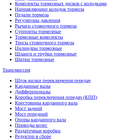
Комплекты тормозных дисков с колодками
Направляющие колодок тормоза
Педали тормоза
Регуляторы давления
Рычаги стояночного тормоза
Суппорты тормозные
Тормозные комплекты
Тросы стояночного тормоза
Цилиндры тормозные
Шланги и трубки тормозные
Щитки тормозные
Трансмиссия
Шток вилки переключения передач
Карданные валы
Дифференциалы
Коробка переключения передач (КПП)
Крестовины карданного вала
Мост задний
Мост передний
Опоры карданного вала
Приводы колес
Раздаточные коробки
Редуктор в сборе