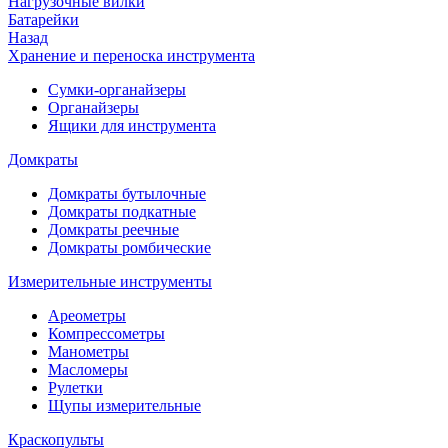
Нагрузочные вилки
Батарейки
Назад
Хранение и переноска инструмента
Сумки-органайзеры
Органайзеры
Ящики для инструмента
Домкраты
Домкраты бутылочные
Домкраты подкатные
Домкраты реечные
Домкраты ромбические
Измерительные инструменты
Ареометры
Компрессометры
Манометры
Масломеры
Рулетки
Щупы измерительные
Краскопульты