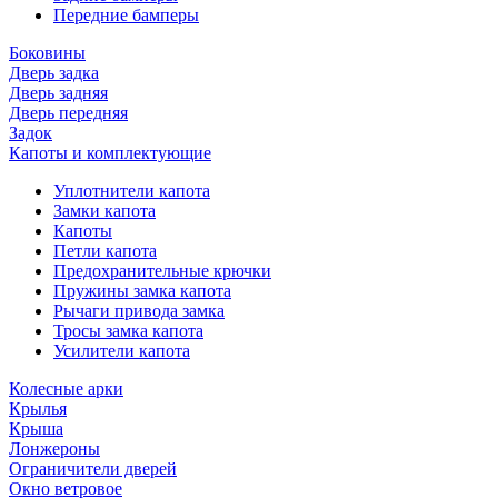
Передние бамперы
Боковины
Дверь задка
Дверь задняя
Дверь передняя
Задок
Капоты и комплектующие
Уплотнители капота
Замки капота
Капоты
Петли капота
Предохранительные крючки
Пружины замка капота
Рычаги привода замка
Тросы замка капота
Усилители капота
Колесные арки
Крылья
Крыша
Лонжероны
Ограничители дверей
Окно ветровое