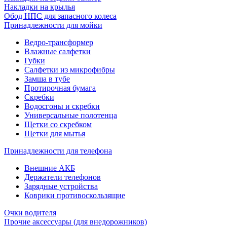
Накладки на крылья
Обод НПС для запасного колеса
Принадлежности для мойки
Ведро-трансформер
Влажные салфетки
Губки
Салфетки из микрофибры
Замша в тубе
Протирочная бумага
Скребки
Водосгоны и скребки
Универсальные полотенца
Щетки со скребком
Щетки для мытья
Принадлежности для телефона
Внешние АКБ
Держатели телефонов
Зарядные устройства
Коврики противоскользящие
Очки водителя
Прочие аксессуары (для внедорожников)