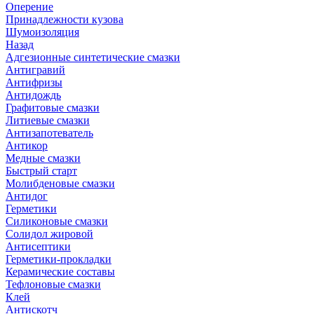
Оперение
Принадлежности кузова
Шумоизоляция
Назад
Адгезионные синтетические смазки
Антигравий
Антифризы
Антидождь
Графитовые смазки
Литиевые смазки
Антизапотеватель
Антикор
Медные смазки
Быстрый старт
Молибденовые смазки
Антидог
Герметики
Силиконовые смазки
Солидол жировой
Антисептики
Герметики-прокладки
Керамические составы
Тефлоновые смазки
Клей
Антискотч