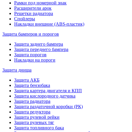
Рамки под номерной знак
Расширители арок
Решетки радиатора
Спойлеры
Накладки внешние (ABS-пластик)
Защита бамперов и порогов
Защита заднего бампера
Защита переднего бампера
Защита порогов
Накладки на пороги
Защита днища
Защита АКБ
Защита бензобака
Защита картера двигателя и КПП
Защита кислородного датчика
Защита радиатора
Защита раздаточной коробки (РК)
Защита редуктора
Защита рулевой рейки
Защита рулевых тяг
Защита топливного бака