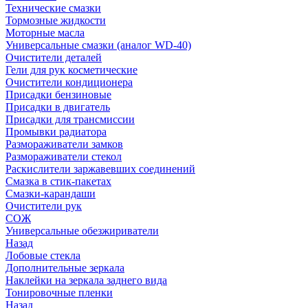
Технические смазки
Тормозные жидкости
Моторные масла
Универсальные смазки (аналог WD-40)
Очистители деталей
Гели для рук косметические
Очистители кондиционера
Присадки бензиновые
Присадки в двигатель
Присадки для трансмиссии
Промывки радиатора
Размораживатели замков
Размораживатели стекол
Раскислители заржавевших соединений
Смазка в стик-пакетах
Смазки-карандаши
Очистители рук
СОЖ
Универсальные обезжириватели
Назад
Лобовые стекла
Дополнительные зеркала
Наклейки на зеркала заднего вида
Тонировочные пленки
Назад