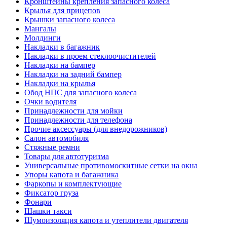
Кронштейны крепления запасного колеса
Крылья для прицепов
Крышки запасного колеса
Мангалы
Молдинги
Накладки в багажник
Накладки в проем стеклоочистителей
Накладки на бампер
Накладки на задний бампер
Накладки на крылья
Обод НПС для запасного колеса
Очки водителя
Принадлежности для мойки
Принадлежности для телефона
Прочие аксессуары (для внедорожников)
Салон автомобиля
Стяжные ремни
Товары для автотуризма
Универсальные противомоскитные сетки на окна
Упоры капота и багажника
Фаркопы и комплектующие
Фиксатор груза
Фонари
Шашки такси
Шумоизоляция капота и утеплители двигателя