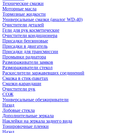
Технические смазки
Моторные масла
Тормозные жидкости
Универсальные смазки (аналог WD-40)
Очистители деталей
Гели для рук косметические
Очистители кондиционера
Присадки бензиновые
Присадки в двигатель
Присадки для трансмиссии
Промывки радиатора
Размораживатели замков
Размораживатели стекол
Раскислители заржавевших соединений
Смазка в стик-пакетах
Смазки-карандаши
Очистители рук
СОЖ
Универсальные обезжириватели
Назад
Лобовые стекла
Дополнительные зеркала
Наклейки на зеркала заднего вида
Тонировочные пленки
Назад