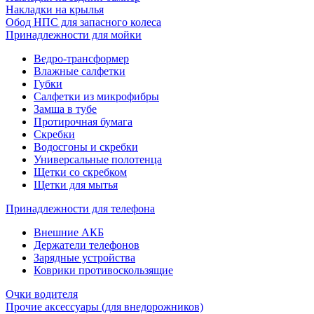
Накладки на крылья
Обод НПС для запасного колеса
Принадлежности для мойки
Ведро-трансформер
Влажные салфетки
Губки
Салфетки из микрофибры
Замша в тубе
Протирочная бумага
Скребки
Водосгоны и скребки
Универсальные полотенца
Щетки со скребком
Щетки для мытья
Принадлежности для телефона
Внешние АКБ
Держатели телефонов
Зарядные устройства
Коврики противоскользящие
Очки водителя
Прочие аксессуары (для внедорожников)