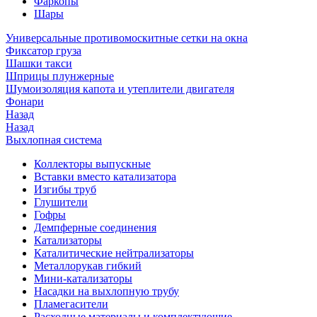
Фаркопы
Шары
Универсальные противомоскитные сетки на окна
Фиксатор груза
Шашки такси
Шприцы плунжерные
Шумоизоляция капота и утеплители двигателя
Фонари
Назад
Назад
Выхлопная система
Коллекторы выпускные
Вставки вместо катализатора
Изгибы труб
Глушители
Гофры
Демпферные соединения
Катализаторы
Каталитические нейтрализаторы
Металлорукав гибкий
Мини-катализаторы
Насадки на выхлопную трубу
Пламегасители
Расходные материалы и комплектующие