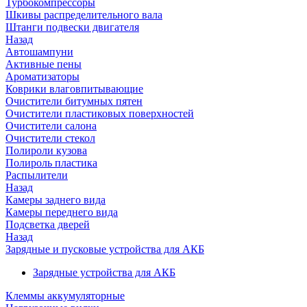
Турбокомпрессоры
Шкивы распределительного вала
Штанги подвески двигателя
Назад
Автошампуни
Активные пены
Ароматизаторы
Коврики влаговпитывающие
Очистители битумных пятен
Очистители пластиковых поверхностей
Очистители салона
Очистители стекол
Полироли кузова
Полироль пластика
Распылители
Назад
Камеры заднего вида
Камеры переднего вида
Подсветка дверей
Назад
Зарядные и пусковые устройства для АКБ
Зарядные устройства для АКБ
Клеммы аккумуляторные