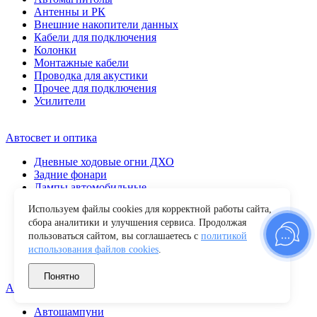
Антенны и РК
Внешние накопители данных
Кабели для подключения
Колонки
Монтажные кабели
Проводка для акустики
Прочее для подключения
Усилители
Автосвет и оптика
Дневные ходовые огни ДХО
Задние фонари
Лампы автомобильные
Передние фары
Используем файлы cookies для корректной работы сайта,
Повторители поворота
сбора аналитики и улучшения сервиса. Продолжая
Противотуманные фары
пользоваться сайтом, вы соглашаетесь с
политикой
Прочие
использования файлов cookies
.
Светодиодные балки
Фары рабочего света
Понятно
Автохимия и уход
Автошампуни