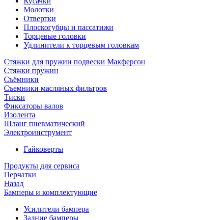
Кусачки
Молотки
Отвертки
Плоскогубцы и пассатижи
Торцевые головки
Удлинители к торцевым головкам
Стяжки для пружин подвески Макферсон
Стяжки пружин
Съёмники
Съемники масляных фильтров
Тиски
Фиксаторы валов
Изолента
Шланг пневматический
Электроинструмент
Гайковерты
Продукты для сервиса
Перчатки
Назад
Бамперы и комплектующие
Усилители бампера
Задние бамперы