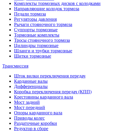
Комплекты тормозных дисков с колодками
Направляющие колодок тормоза
Педали тормоза
Регуляторы давления
Рычаги стояночного тормоза
Суппорты тормозные
Тормозные комплекты
Тросы стояночного тормоза
Цилиндры тормозные
Шланги и трубки тормозные
Щитки тормозные
Трансмиссия
Шток вилки переключения передач
Карданные валы
Дифференциалы
Коробка переключения передач (КПП)
Крестовины карданного вала
Мост задний
Мост передний
Опоры карданного вала
Приводы колес
Раздаточные коробки
Редуктор в сборе