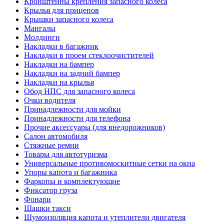
Кронштейны крепления запасного колеса
Крылья для прицепов
Крышки запасного колеса
Мангалы
Молдинги
Накладки в багажник
Накладки в проем стеклоочистителей
Накладки на бампер
Накладки на задний бампер
Накладки на крылья
Обод НПС для запасного колеса
Очки водителя
Принадлежности для мойки
Принадлежности для телефона
Прочие аксессуары (для внедорожников)
Салон автомобиля
Стяжные ремни
Товары для автотуризма
Универсальные противомоскитные сетки на окна
Упоры капота и багажника
Фаркопы и комплектующие
Фиксатор груза
Фонари
Шашки такси
Шумоизоляция капота и утеплители двигателя