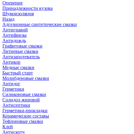
Оперение
Принадлежности кузова
Шумоизоляция
Назад
Адгезионные синтетические смазки
Антигравий
Антифризы
Антидождь
Графитовые смазки
Литиевые смазки
Антизапотеватель
Антикор
Медные смазки
Быстрый старт
Молибденовые смазки
Антидог
Герметики
Силиконовые смазки
Солидол жировой
Антисептики
Герметики-прокладки
Керамические составы
Тефлоновые смазки
Клей
Антискотч