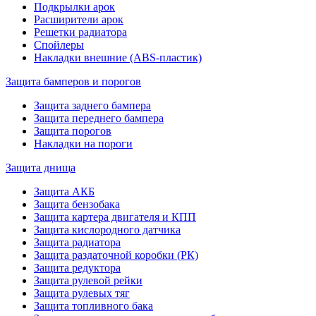
Подкрылки арок
Расширители арок
Решетки радиатора
Спойлеры
Накладки внешние (ABS-пластик)
Защита бамперов и порогов
Защита заднего бампера
Защита переднего бампера
Защита порогов
Накладки на пороги
Защита днища
Защита АКБ
Защита бензобака
Защита картера двигателя и КПП
Защита кислородного датчика
Защита радиатора
Защита раздаточной коробки (РК)
Защита редуктора
Защита рулевой рейки
Защита рулевых тяг
Защита топливного бака