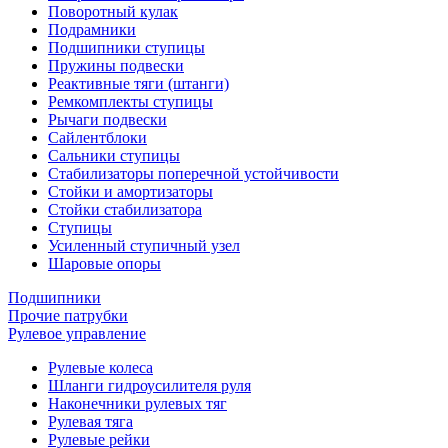
Поворотный кулак
Подрамники
Подшипники ступицы
Пружины подвески
Реактивные тяги (штанги)
Ремкомплекты ступицы
Рычаги подвески
Сайлентблоки
Сальники ступицы
Стабилизаторы поперечной устойчивости
Стойки и амортизаторы
Стойки стабилизатора
Ступицы
Усиленный ступичный узел
Шаровые опоры
Подшипники
Прочие патрубки
Рулевое управление
Рулевые колеса
Шланги гидроусилителя руля
Наконечники рулевых тяг
Рулевая тяга
Рулевые рейки