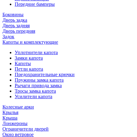
Передние бамперы
Боковины
Дверь задка
Дверь задняя
Дверь передняя
Задок
Капоты и комплектующие
Уплотнители капота
Замки капота
Капоты
Петли капота
Предохранительные крючки
Пружины замка капота
Рычаги привода замка
Тросы замка капота
Усилители капота
Колесные арки
Крылья
Крыша
Лонжероны
Ограничители дверей
Окно ветровое