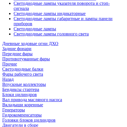
Светодиодные лампы указателя поворота и стоп-
сигнала
Светодиодные лампы индикаторные
Светодиодные лампы габаритные и лампы панели
приборов
Светодиодные лампы
Светодиодные лампы головного света
Дневные ходовые огни ДХО
Задние фонари
Передние фары
Противотуманные фары
Прочие
Светодиодные балки
Фары рабочего света
Назад
Впускные коллекторы
Бендиксы стартера
Блоки цилиндров
Вал привода масляного насоса
Вкладыши коренные
Генераторы
Гидрокомпенсаторы
Головки блоков цилиндров
Двигатели в сборе