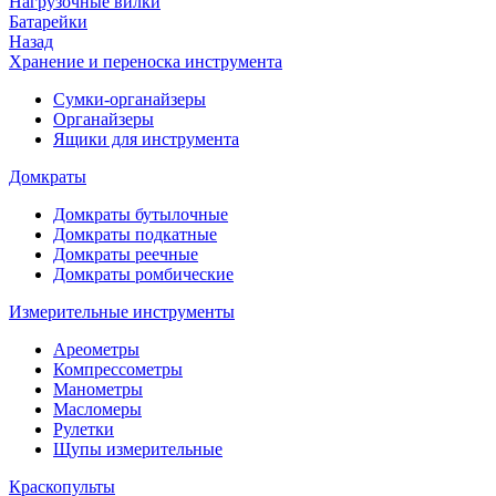
Нагрузочные вилки
Батарейки
Назад
Хранение и переноска инструмента
Сумки-органайзеры
Органайзеры
Ящики для инструмента
Домкраты
Домкраты бутылочные
Домкраты подкатные
Домкраты реечные
Домкраты ромбические
Измерительные инструменты
Ареометры
Компрессометры
Манометры
Масломеры
Рулетки
Щупы измерительные
Краскопульты