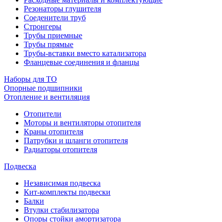
Резонаторы глушителя
Соеденители труб
Стронгеры
Трубы приемные
Трубы прямые
Трубы-вставки вместо катализатора
Фланцевые соединения и фланцы
Наборы для ТО
Опорные подшипники
Отопление и вентиляция
Отопители
Моторы и вентиляторы отопителя
Краны отопителя
Патрубки и шланги отопителя
Радиаторы отопителя
Подвеска
Независимая подвеска
Кит-комплекты подвески
Балки
Втулки стабилизатора
Опоры стойки амортизатора