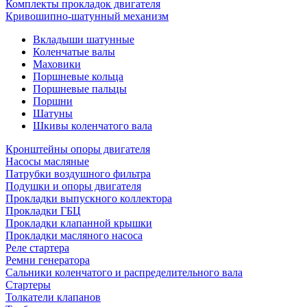
Комплекты прокладок двигателя
Кривошипно-шатунный механизм
Вкладыши шатунные
Коленчатые валы
Маховики
Поршневые кольца
Поршневые пальцы
Поршни
Шатуны
Шкивы коленчатого вала
Кронштейны опоры двигателя
Насосы масляные
Патрубки воздушного фильтра
Подушки и опоры двигателя
Прокладки выпускного коллектора
Прокладки ГБЦ
Прокладки клапанной крышки
Прокладки масляного насоса
Реле стартера
Ремни генератора
Сальники коленчатого и распределительного вала
Стартеры
Толкатели клапанов