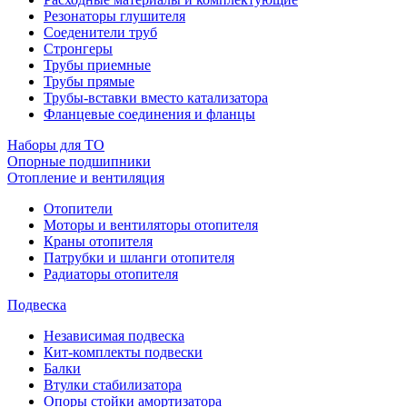
Резонаторы глушителя
Соеденители труб
Стронгеры
Трубы приемные
Трубы прямые
Трубы-вставки вместо катализатора
Фланцевые соединения и фланцы
Наборы для ТО
Опорные подшипники
Отопление и вентиляция
Отопители
Моторы и вентиляторы отопителя
Краны отопителя
Патрубки и шланги отопителя
Радиаторы отопителя
Подвеска
Независимая подвеска
Кит-комплекты подвески
Балки
Втулки стабилизатора
Опоры стойки амортизатора