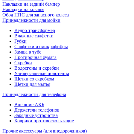
Накладки на задний бампер
Накладки на крылья
Обод НПС для запасного колеса
Принадлежности для мойки
Ведро-трансформер
Влажные салфетки
Губки
Салфетки из микрофибры
Замша в тубе
Протирочная бумага
Скребки
Водосгоны и скребки
Универсальные полотенца
Щетки со скребком
Щетки для мытья
Принадлежности для телефона
Внешние АКБ
Держатели телефонов
Зарядные устройства
Коврики противоскользящие
Прочие аксессуары (для внедорожников)