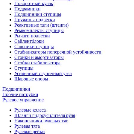
Поворотный кулак
Подрамники
Подшипники ступицы
Пружины подвески
Реактивные тяги (штанги)
Ремкомплекты ступицы
Рычаги подвески
Сайлентблоки
Сальники ступицы
Стабилизаторы поперечной устойчивости
Стойки и амортизаторы
Стойки стабилизатора
Ступицы
Усиленный ступичный узел
Шаровые опоры
Подшипники
Прочие патрубки
Рулевое управление
Рулевые колеса
Шланги гидроусилителя руля
Наконечники рулевых тяг
Рулевая тяга
Рулевые рейки