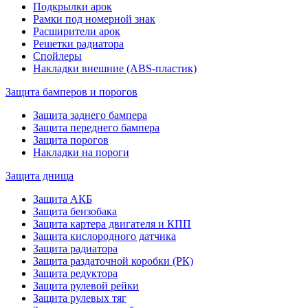
Подкрылки арок
Рамки под номерной знак
Расширители арок
Решетки радиатора
Спойлеры
Накладки внешние (ABS-пластик)
Защита бамперов и порогов
Защита заднего бампера
Защита переднего бампера
Защита порогов
Накладки на пороги
Защита днища
Защита АКБ
Защита бензобака
Защита картера двигателя и КПП
Защита кислородного датчика
Защита радиатора
Защита раздаточной коробки (РК)
Защита редуктора
Защита рулевой рейки
Защита рулевых тяг