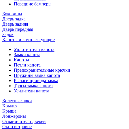
Передние бамперы
Боковины
Дверь задка
Дверь задняя
Дверь передняя
Задок
Капоты и комплектующие
Уплотнители капота
Замки капота
Капоты
Петли капота
Предохранительные крючки
Пружины замка капота
Рычаги привода замка
Тросы замка капота
Усилители капота
Колесные арки
Крылья
Крыша
Лонжероны
Ограничители дверей
Окно ветровое