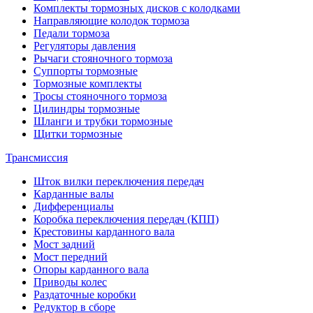
Комплекты тормозных дисков с колодками
Направляющие колодок тормоза
Педали тормоза
Регуляторы давления
Рычаги стояночного тормоза
Суппорты тормозные
Тормозные комплекты
Тросы стояночного тормоза
Цилиндры тормозные
Шланги и трубки тормозные
Щитки тормозные
Трансмиссия
Шток вилки переключения передач
Карданные валы
Дифференциалы
Коробка переключения передач (КПП)
Крестовины карданного вала
Мост задний
Мост передний
Опоры карданного вала
Приводы колес
Раздаточные коробки
Редуктор в сборе