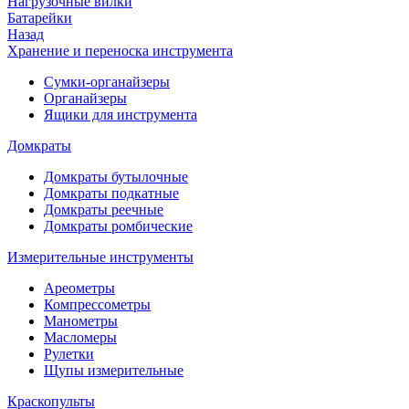
Нагрузочные вилки
Батарейки
Назад
Хранение и переноска инструмента
Сумки-органайзеры
Органайзеры
Ящики для инструмента
Домкраты
Домкраты бутылочные
Домкраты подкатные
Домкраты реечные
Домкраты ромбические
Измерительные инструменты
Ареометры
Компрессометры
Манометры
Масломеры
Рулетки
Щупы измерительные
Краскопульты