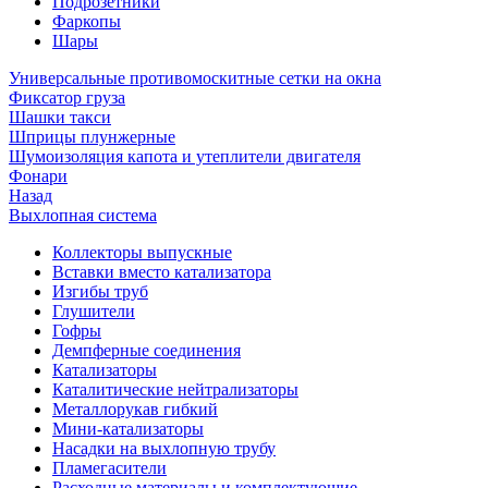
Подрозетники
Фаркопы
Шары
Универсальные противомоскитные сетки на окна
Фиксатор груза
Шашки такси
Шприцы плунжерные
Шумоизоляция капота и утеплители двигателя
Фонари
Назад
Выхлопная система
Коллекторы выпускные
Вставки вместо катализатора
Изгибы труб
Глушители
Гофры
Демпферные соединения
Катализаторы
Каталитические нейтрализаторы
Металлорукав гибкий
Мини-катализаторы
Насадки на выхлопную трубу
Пламегасители
Расходные материалы и комплектующие