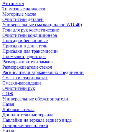
Антискотч
Тормозные жидкости
Моторные масла
Очистители деталей
Универсальные смазки (аналог WD-40)
Гели для рук косметические
Очистители кондиционера
Присадки бензиновые
Присадки в двигатель
Присадки для трансмиссии
Промывки радиатора
Размораживатели замков
Размораживатели стекол
Раскислители заржавевших соединений
Смазка в стик-пакетах
Смазки-карандаши
Очистители рук
СОЖ
Универсальные обезжириватели
Назад
Лобовые стекла
Дополнительные зеркала
Наклейки на зеркала заднего вида
Тонировочные пленки
Назад