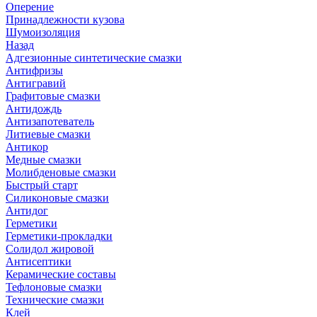
Оперение
Принадлежности кузова
Шумоизоляция
Назад
Адгезионные синтетические смазки
Антифризы
Антигравий
Графитовые смазки
Антидождь
Антизапотеватель
Литиевые смазки
Антикор
Медные смазки
Молибденовые смазки
Быстрый старт
Силиконовые смазки
Антидог
Герметики
Герметики-прокладки
Солидол жировой
Антисептики
Керамические составы
Тефлоновые смазки
Технические смазки
Клей