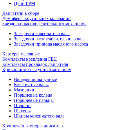
Цепи ГРМ
Двигатели в сборе
Демпферы крутильных колебаний
Звездочки распределительного механизма
Звездочки коленчатого вала
Звездочки распределительного вала
Звездочки привода масляного насоса
Картеры масляные
Комплекты крепления ГБЦ
Комплекты прокладок двигателя
Кривошипно-шатунный механизм
Вкладыши шатунные
Коленчатые валы
Маховики
Поршневые кольца
Поршневые пальцы
Поршни
Шатуны
Шкивы коленчатого вала
Кронштейны опоры двигателя