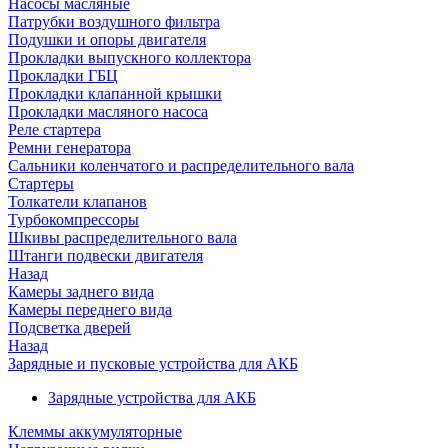
Насосы масляные
Патрубки воздушного фильтра
Подушки и опоры двигателя
Прокладки выпускного коллектора
Прокладки ГБЦ
Прокладки клапанной крышки
Прокладки масляного насоса
Реле стартера
Ремни генератора
Сальники коленчатого и распределительного вала
Стартеры
Толкатели клапанов
Турбокомпрессоры
Шкивы распределительного вала
Штанги подвески двигателя
Назад
Камеры заднего вида
Камеры переднего вида
Подсветка дверей
Назад
Зарядные и пусковые устройства для АКБ
Зарядные устройства для АКБ
Клеммы аккумуляторные