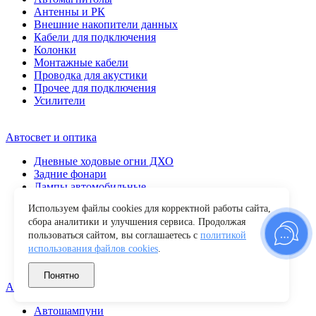
Антенны и РК
Внешние накопители данных
Кабели для подключения
Колонки
Монтажные кабели
Проводка для акустики
Прочее для подключения
Усилители
Автосвет и оптика
Дневные ходовые огни ДХО
Задние фонари
Лампы автомобильные
Передние фары
Используем файлы cookies для корректной работы сайта,
Повторители поворота
сбора аналитики и улучшения сервиса. Продолжая
Противотуманные фары
пользоваться сайтом, вы соглашаетесь с
политикой
Прочие
использования файлов cookies
.
Светодиодные балки
Фары рабочего света
Понятно
Автохимия и уход
Автошампуни