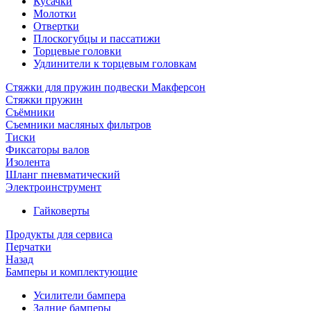
Кусачки
Молотки
Отвертки
Плоскогубцы и пассатижи
Торцевые головки
Удлинители к торцевым головкам
Стяжки для пружин подвески Макферсон
Стяжки пружин
Съёмники
Съемники масляных фильтров
Тиски
Фиксаторы валов
Изолента
Шланг пневматический
Электроинструмент
Гайковерты
Продукты для сервиса
Перчатки
Назад
Бамперы и комплектующие
Усилители бампера
Задние бамперы