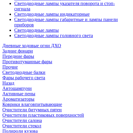
Светодиодные лампы указателя поворота и стоп-
сигнала
Светодиодные лампы индикаторные
Светодиодные лампы габаритные и лампы панели
приборов
Светодиодные лампы
Светодиодные лампы головного света
Дневные ходовые огни ДХО
Задние фонари
Передние фары
Противотуманные фары
Прочие
Светодиодные балки
Фары рабочего света
Назад
Автошампуни
Активные пены
Ароматизаторы
Коврики влаговпитывающие
Очистители битумных пятен
Очистители пластиковых поверхностей
Очистители салона
Очистители стекол
Полироли кузова