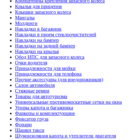
Кронштейны крепления запасного колеса
Крылья для прицепов
Крышки запасного колеса
Мангалы
Молдинги
Накладки в багажник
Накладки в проем стеклоочистителей
Накладки на бампер
Накладки на задний бампер
Накладки на крылья
Обод НПС для запасного колеса
Очки водителя
Принадлежности для мойки
Принадлежности для телефона
Прочие аксессуары (для внедорожников)
Салон автомобиля
Стяжные ремни
Товары для автотуризма
Универсальные противомоскитные сетки на окна
Упоры капота и багажника
Фаркопы и комплектующие
Фиксатор груза
Фонари
Шашки такси
Шумоизоляция капота и утеплители двигателя