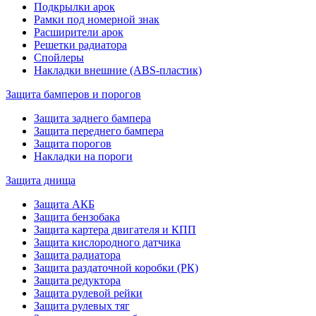
Подкрылки арок
Рамки под номерной знак
Расширители арок
Решетки радиатора
Спойлеры
Накладки внешние (ABS-пластик)
Защита бамперов и порогов
Защита заднего бампера
Защита переднего бампера
Защита порогов
Накладки на пороги
Защита днища
Защита АКБ
Защита бензобака
Защита картера двигателя и КПП
Защита кислородного датчика
Защита радиатора
Защита раздаточной коробки (РК)
Защита редуктора
Защита рулевой рейки
Защита рулевых тяг