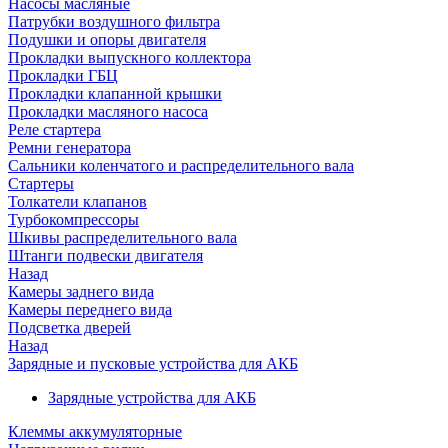
Насосы масляные
Патрубки воздушного фильтра
Подушки и опоры двигателя
Прокладки выпускного коллектора
Прокладки ГБЦ
Прокладки клапанной крышки
Прокладки масляного насоса
Реле стартера
Ремни генератора
Сальники коленчатого и распределительного вала
Стартеры
Толкатели клапанов
Турбокомпрессоры
Шкивы распределительного вала
Штанги подвески двигателя
Назад
Камеры заднего вида
Камеры переднего вида
Подсветка дверей
Назад
Зарядные и пусковые устройства для АКБ
Зарядные устройства для АКБ
Клеммы аккумуляторные