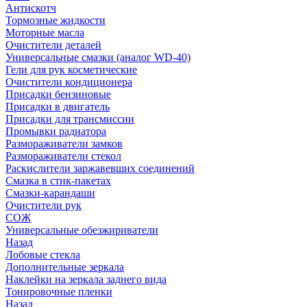
Антискотч
Тормозные жидкости
Моторные масла
Очистители деталей
Универсальные смазки (аналог WD-40)
Гели для рук косметические
Очистители кондиционера
Присадки бензиновые
Присадки в двигатель
Присадки для трансмиссии
Промывки радиатора
Размораживатели замков
Размораживатели стекол
Раскислители заржавевших соединений
Смазка в стик-пакетах
Смазки-карандаши
Очистители рук
СОЖ
Универсальные обезжириватели
Назад
Лобовые стекла
Дополнительные зеркала
Наклейки на зеркала заднего вида
Тонировочные пленки
Назад