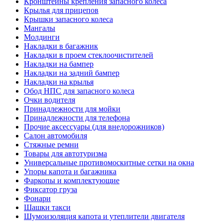
Кронштейны крепления запасного колеса
Крылья для прицепов
Крышки запасного колеса
Мангалы
Молдинги
Накладки в багажник
Накладки в проем стеклоочистителей
Накладки на бампер
Накладки на задний бампер
Накладки на крылья
Обод НПС для запасного колеса
Очки водителя
Принадлежности для мойки
Принадлежности для телефона
Прочие аксессуары (для внедорожников)
Салон автомобиля
Стяжные ремни
Товары для автотуризма
Универсальные противомоскитные сетки на окна
Упоры капота и багажника
Фаркопы и комплектующие
Фиксатор груза
Фонари
Шашки такси
Шумоизоляция капота и утеплители двигателя