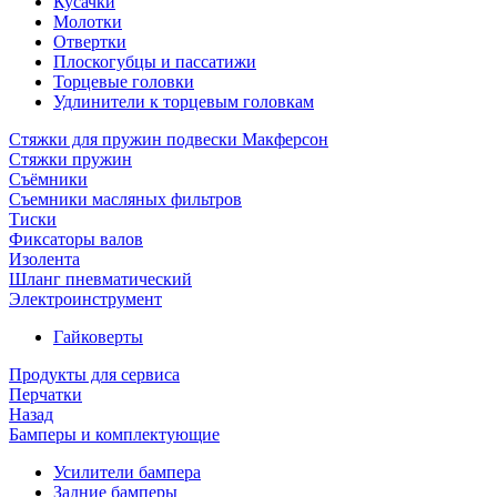
Кусачки
Молотки
Отвертки
Плоскогубцы и пассатижи
Торцевые головки
Удлинители к торцевым головкам
Стяжки для пружин подвески Макферсон
Стяжки пружин
Съёмники
Съемники масляных фильтров
Тиски
Фиксаторы валов
Изолента
Шланг пневматический
Электроинструмент
Гайковерты
Продукты для сервиса
Перчатки
Назад
Бамперы и комплектующие
Усилители бампера
Задние бамперы