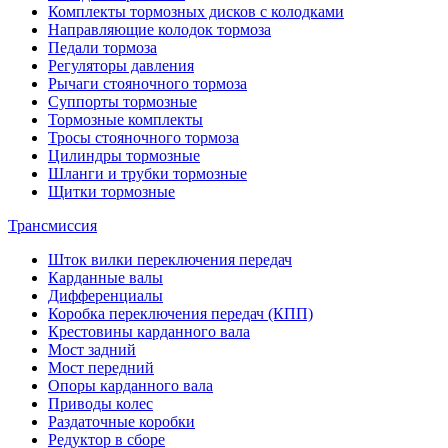
Комплекты тормозных дисков с колодками
Направляющие колодок тормоза
Педали тормоза
Регуляторы давления
Рычаги стояночного тормоза
Суппорты тормозные
Тормозные комплекты
Тросы стояночного тормоза
Цилиндры тормозные
Шланги и трубки тормозные
Щитки тормозные
Трансмиссия
Шток вилки переключения передач
Карданные валы
Дифференциалы
Коробка переключения передач (КПП)
Крестовины карданного вала
Мост задний
Мост передний
Опоры карданного вала
Приводы колес
Раздаточные коробки
Редуктор в сборе