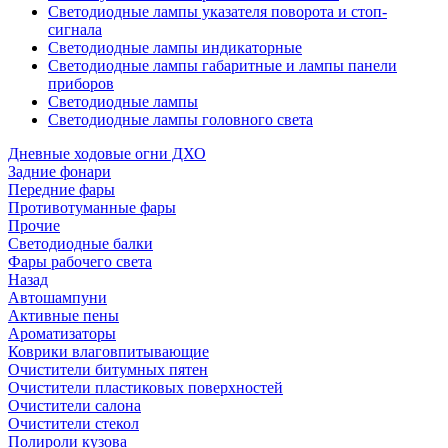
Светодиодные лампы указателя поворота и стоп-
сигнала
Светодиодные лампы индикаторные
Светодиодные лампы габаритные и лампы панели
приборов
Светодиодные лампы
Светодиодные лампы головного света
Дневные ходовые огни ДХО
Задние фонари
Передние фары
Противотуманные фары
Прочие
Светодиодные балки
Фары рабочего света
Назад
Автошампуни
Активные пены
Ароматизаторы
Коврики влаговпитывающие
Очистители битумных пятен
Очистители пластиковых поверхностей
Очистители салона
Очистители стекол
Полироли кузова