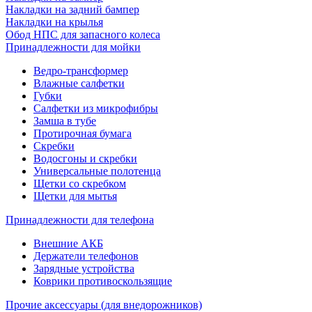
Накладки на задний бампер
Накладки на крылья
Обод НПС для запасного колеса
Принадлежности для мойки
Ведро-трансформер
Влажные салфетки
Губки
Салфетки из микрофибры
Замша в тубе
Протирочная бумага
Скребки
Водосгоны и скребки
Универсальные полотенца
Щетки со скребком
Щетки для мытья
Принадлежности для телефона
Внешние АКБ
Держатели телефонов
Зарядные устройства
Коврики противоскользящие
Прочие аксессуары (для внедорожников)