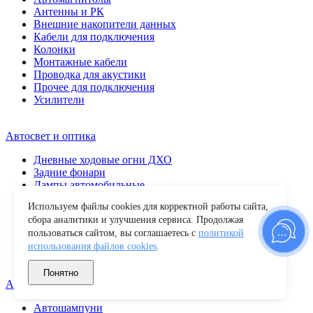
Антенны и РК
Внешние накопители данных
Кабели для подключения
Колонки
Монтажные кабели
Проводка для акустики
Прочее для подключения
Усилители
Автосвет и оптика
Дневные ходовые огни ДХО
Задние фонари
Лампы автомобильные
Передние фары
Используем файлы cookies для корректной работы сайта,
Повторители поворота
сбора аналитики и улучшения сервиса. Продолжая
Противотуманные фары
пользоваться сайтом, вы соглашаетесь с
политикой
Прочие
использования файлов cookies
.
Светодиодные балки
Фары рабочего света
Понятно
Автохимия и уход
Автошампуни