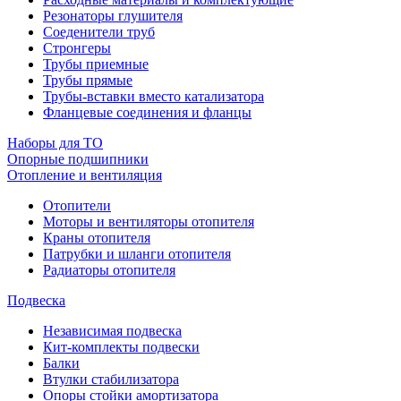
Резонаторы глушителя
Соеденители труб
Стронгеры
Трубы приемные
Трубы прямые
Трубы-вставки вместо катализатора
Фланцевые соединения и фланцы
Наборы для ТО
Опорные подшипники
Отопление и вентиляция
Отопители
Моторы и вентиляторы отопителя
Краны отопителя
Патрубки и шланги отопителя
Радиаторы отопителя
Подвеска
Независимая подвеска
Кит-комплекты подвески
Балки
Втулки стабилизатора
Опоры стойки амортизатора