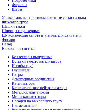
Подрозетники
Фаркопы
Шары
Универсальные противомоскитные сетки на окна
Фиксатор груза
Шашки такси
Шприцы плунжерные
Шумоизоляция капота и утеплители двигателя
Фонари
Назад
Выхлопная система
Коллекторы выпускные
Вставки вместо катализатора
Изгибы труб
Глушители
Гофры
Демпферные соединения
Катализаторы
Каталитические нейтрализаторы
Металлорукав гибкий
Мини-катализаторы
Насадки на выхлопную трубу
Пламегасители
Расходные материалы и комплектующие