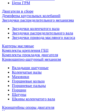
Цепи ГРМ
Двигатели в сборе
Демпферы крутильных колебаний
Звездочки распределительного механизма
Звездочки коленчатого вала
Звездочки распределительного вала
Звездочки привода масляного насоса
Картеры масляные
Комплекты крепления ГБЦ
Комплекты прокладок двигателя
Кривошипно-шатунный механизм
Вкладыши шатунные
Коленчатые валы
Маховики
Поршневые кольца
Поршневые пальцы
Поршни
Шатуны
Шкивы коленчатого вала
Кронштейны опоры двигателя