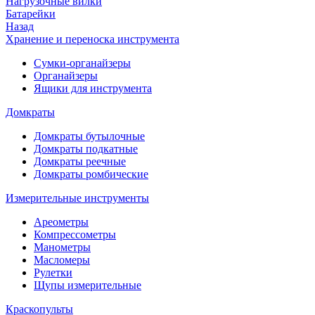
Нагрузочные вилки
Батарейки
Назад
Хранение и переноска инструмента
Сумки-органайзеры
Органайзеры
Ящики для инструмента
Домкраты
Домкраты бутылочные
Домкраты подкатные
Домкраты реечные
Домкраты ромбические
Измерительные инструменты
Ареометры
Компрессометры
Манометры
Масломеры
Рулетки
Щупы измерительные
Краскопульты