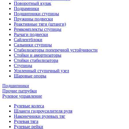
Поворотный кулак
Подрамники
Подшипники ступицы
Пружины подвески
Реактивные тяги (штанги)
Ремкомплекты ступицы
Рычаги подвески
Сайлентблоки
Сальники ступицы
Стабилизаторы поперечной устойчивости
Стойки и амортизаторы
Стойки стабилизатора
Ступицы
Усиленный ступичный узел
Шаровые опоры
Подшипники
Прочие патрубки
Рулевое управление
Рулевые колеса
Шланги гидроусилителя руля
Наконечники рулевых тяг
Рулевая тяга
Рулевые рейки