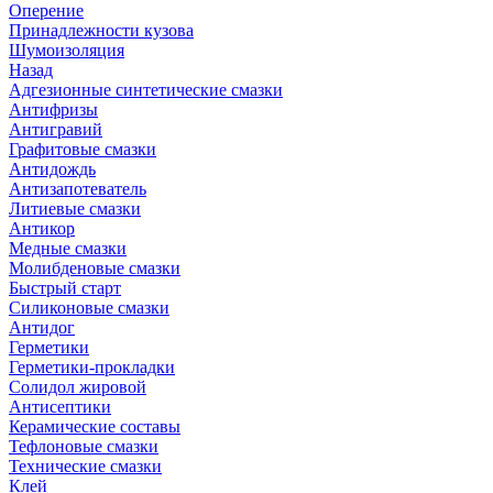
Оперение
Принадлежности кузова
Шумоизоляция
Назад
Адгезионные синтетические смазки
Антифризы
Антигравий
Графитовые смазки
Антидождь
Антизапотеватель
Литиевые смазки
Антикор
Медные смазки
Молибденовые смазки
Быстрый старт
Силиконовые смазки
Антидог
Герметики
Герметики-прокладки
Солидол жировой
Антисептики
Керамические составы
Тефлоновые смазки
Технические смазки
Клей