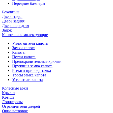
Передние бамперы
Боковины
Дверь задка
Дверь задняя
Дверь передняя
Задок
Капоты и комплектующие
Уплотнители капота
Замки капота
Капоты
Петли капота
Предохранительные крючки
Пружины замка капота
Рычаги привода замка
Тросы замка капота
Усилители капота
Колесные арки
Крылья
Крыша
Лонжероны
Ограничители дверей
Окно ветровое