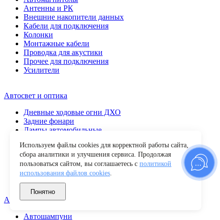
Антенны и РК
Внешние накопители данных
Кабели для подключения
Колонки
Монтажные кабели
Проводка для акустики
Прочее для подключения
Усилители
Автосвет и оптика
Дневные ходовые огни ДХО
Задние фонари
Лампы автомобильные
Передние фары
Используем файлы cookies для корректной работы сайта,
Повторители поворота
сбора аналитики и улучшения сервиса. Продолжая
Противотуманные фары
пользоваться сайтом, вы соглашаетесь с
политикой
Прочие
использования файлов cookies
.
Светодиодные балки
Фары рабочего света
Понятно
Автохимия и уход
Автошампуни