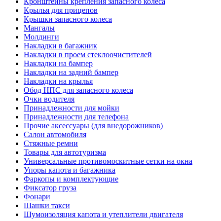
Кронштейны крепления запасного колеса
Крылья для прицепов
Крышки запасного колеса
Мангалы
Молдинги
Накладки в багажник
Накладки в проем стеклоочистителей
Накладки на бампер
Накладки на задний бампер
Накладки на крылья
Обод НПС для запасного колеса
Очки водителя
Принадлежности для мойки
Принадлежности для телефона
Прочие аксессуары (для внедорожников)
Салон автомобиля
Стяжные ремни
Товары для автотуризма
Универсальные противомоскитные сетки на окна
Упоры капота и багажника
Фаркопы и комплектующие
Фиксатор груза
Фонари
Шашки такси
Шумоизоляция капота и утеплители двигателя