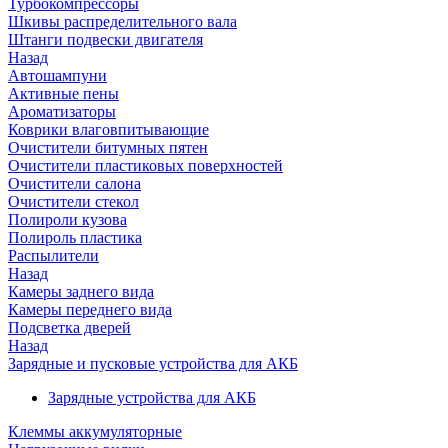
Турбокомпрессоры
Шкивы распределительного вала
Штанги подвески двигателя
Назад
Автошампуни
Активные пены
Ароматизаторы
Коврики влаговпитывающие
Очистители битумных пятен
Очистители пластиковых поверхностей
Очистители салона
Очистители стекол
Полироли кузова
Полироль пластика
Распылители
Назад
Камеры заднего вида
Камеры переднего вида
Подсветка дверей
Назад
Зарядные и пусковые устройства для АКБ
Зарядные устройства для АКБ
Клеммы аккумуляторные