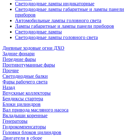
Светодиодные лампы индикаторные
Светодиодные лампы габаритные и лампы панели
приборов
Автомобильные лампы головного света
Лампы габаритные и лампы панели приборов
Светодиодные лампы
Светодиодные лампы головного света
Дневные ходовые огни ДХО
Задние фонари
Передние фары
Противотуманные фары
Прочие
Светодиодные балки
Фары рабочего света
Назад
Впускные коллекторы
Бендиксы стартера
Блоки цилиндров
Вал привода масляного насоса
Вкладыши коренные
Генераторы
Гидрокомпенсаторы
Головки блоков цилиндров
Двигатели в сборе