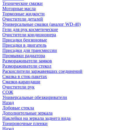
Технические смазки
Моторные масла
Тормозные жидкости
Очистители деталей
Универсальные смазки (аналог WD-40)
Гели для рук косметические
Очистители кондиционера
Присадки бензиновые
Присадки в двигатель
Присадки для трансмиссии
Промывки радиатора
Размораживатели замков
Размораживатели стекол
Раскислители заржавевших соединений
Смазка в стик-пакетах
Смазки-карандаши
Очистители рук
СОЖ
Универсальные обезжириватели
Назад
Лобовые стекла
Дополнительные зеркала
Наклейки на зеркала заднего вида
Тонировочные пленки
Назад