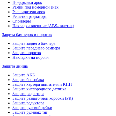
Подкрылки арок
Рамки под номерной знак
Расширители арок
Решетки радиатора
Спойлеры
Накладки внешние (ABS-пластик)
Защита бамперов и порогов
Защита заднего бампера
Защита переднего бампера
Защита порогов
Накладки на пороги
Защита днища
Защита АКБ
Защита бензобака
Защита картера двигателя и КПП
Защита кислородного датчика
Защита радиатора
Защита раздаточной коробки (РК)
Защита редуктора
Защита рулевой рейки
Защита рулевых тяг