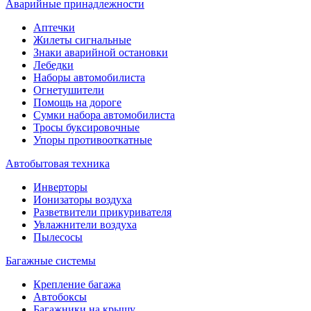
Аварийные принадлежности
Аптечки
Жилеты сигнальные
Знаки аварийной остановки
Лебедки
Наборы автомобилиста
Огнетушители
Помощь на дороге
Сумки набора автомобилиста
Тросы буксировочные
Упоры противооткатные
Автобытовая техника
Инверторы
Ионизаторы воздуха
Разветвители прикуривателя
Увлажнители воздуха
Пылесосы
Багажные системы
Крепление багажа
Автобоксы
Багажники на крышу