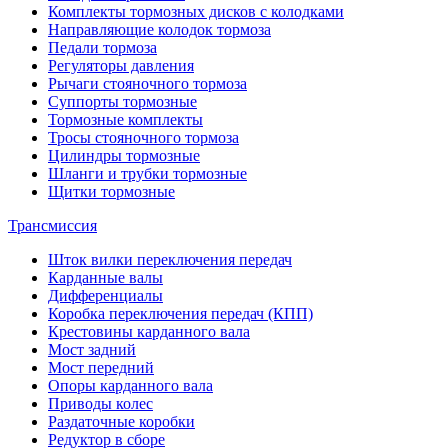
Комплекты тормозных дисков с колодками
Направляющие колодок тормоза
Педали тормоза
Регуляторы давления
Рычаги стояночного тормоза
Суппорты тормозные
Тормозные комплекты
Тросы стояночного тормоза
Цилиндры тормозные
Шланги и трубки тормозные
Щитки тормозные
Трансмиссия
Шток вилки переключения передач
Карданные валы
Дифференциалы
Коробка переключения передач (КПП)
Крестовины карданного вала
Мост задний
Мост передний
Опоры карданного вала
Приводы колес
Раздаточные коробки
Редуктор в сборе