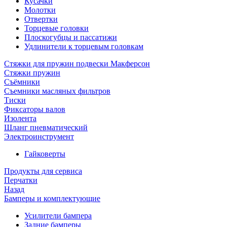
Кусачки
Молотки
Отвертки
Торцевые головки
Плоскогубцы и пассатижи
Удлинители к торцевым головкам
Стяжки для пружин подвески Макферсон
Стяжки пружин
Съёмники
Съемники масляных фильтров
Тиски
Фиксаторы валов
Изолента
Шланг пневматический
Электроинструмент
Гайковерты
Продукты для сервиса
Перчатки
Назад
Бамперы и комплектующие
Усилители бампера
Задние бамперы