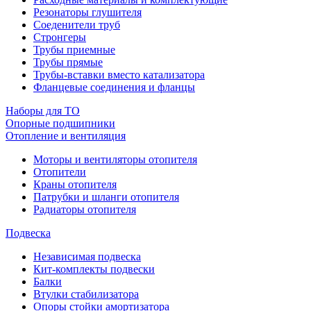
Резонаторы глушителя
Соеденители труб
Стронгеры
Трубы приемные
Трубы прямые
Трубы-вставки вместо катализатора
Фланцевые соединения и фланцы
Наборы для ТО
Опорные подшипники
Отопление и вентиляция
Моторы и вентиляторы отопителя
Отопители
Краны отопителя
Патрубки и шланги отопителя
Радиаторы отопителя
Подвеска
Независимая подвеска
Кит-комплекты подвески
Балки
Втулки стабилизатора
Опоры стойки амортизатора