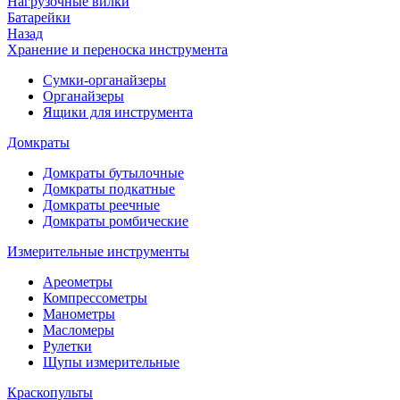
Нагрузочные вилки
Батарейки
Назад
Хранение и переноска инструмента
Сумки-органайзеры
Органайзеры
Ящики для инструмента
Домкраты
Домкраты бутылочные
Домкраты подкатные
Домкраты реечные
Домкраты ромбические
Измерительные инструменты
Ареометры
Компрессометры
Манометры
Масломеры
Рулетки
Щупы измерительные
Краскопульты