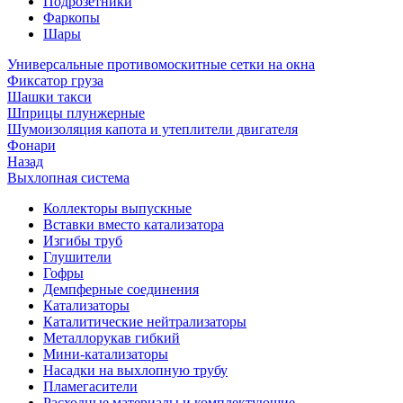
Подрозетники
Фаркопы
Шары
Универсальные противомоскитные сетки на окна
Фиксатор груза
Шашки такси
Шприцы плунжерные
Шумоизоляция капота и утеплители двигателя
Фонари
Назад
Выхлопная система
Коллекторы выпускные
Вставки вместо катализатора
Изгибы труб
Глушители
Гофры
Демпферные соединения
Катализаторы
Каталитические нейтрализаторы
Металлорукав гибкий
Мини-катализаторы
Насадки на выхлопную трубу
Пламегасители
Расходные материалы и комплектующие