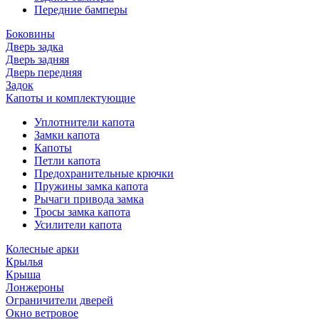
Передние бамперы
Боковины
Дверь задка
Дверь задняя
Дверь передняя
Задок
Капоты и комплектующие
Уплотнители капота
Замки капота
Капоты
Петли капота
Предохранительные крючки
Пружины замка капота
Рычаги привода замка
Тросы замка капота
Усилители капота
Колесные арки
Крылья
Крыша
Лонжероны
Ограничители дверей
Окно ветровое