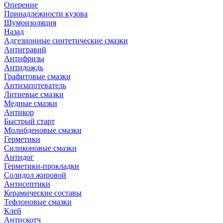
Оперение
Принадлежности кузова
Шумоизоляция
Назад
Адгезионные синтетические смазки
Антигравий
Антифризы
Антидождь
Графитовые смазки
Антизапотеватель
Литиевые смазки
Медные смазки
Антикор
Быстрый старт
Молибденовые смазки
Герметики
Силиконовые смазки
Антидог
Герметики-прокладки
Солидол жировой
Антисептики
Керамические составы
Тефлоновые смазки
Клей
Антискотч