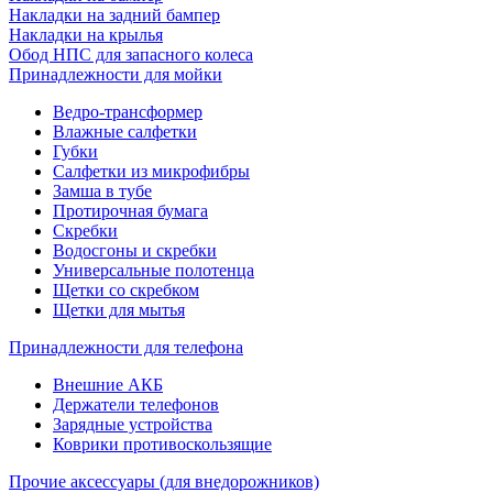
Накладки на задний бампер
Накладки на крылья
Обод НПС для запасного колеса
Принадлежности для мойки
Ведро-трансформер
Влажные салфетки
Губки
Салфетки из микрофибры
Замша в тубе
Протирочная бумага
Скребки
Водосгоны и скребки
Универсальные полотенца
Щетки со скребком
Щетки для мытья
Принадлежности для телефона
Внешние АКБ
Держатели телефонов
Зарядные устройства
Коврики противоскользящие
Прочие аксессуары (для внедорожников)