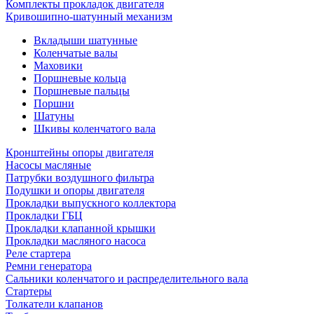
Комплекты прокладок двигателя
Кривошипно-шатунный механизм
Вкладыши шатунные
Коленчатые валы
Маховики
Поршневые кольца
Поршневые пальцы
Поршни
Шатуны
Шкивы коленчатого вала
Кронштейны опоры двигателя
Насосы масляные
Патрубки воздушного фильтра
Подушки и опоры двигателя
Прокладки выпускного коллектора
Прокладки ГБЦ
Прокладки клапанной крышки
Прокладки масляного насоса
Реле стартера
Ремни генератора
Сальники коленчатого и распределительного вала
Стартеры
Толкатели клапанов