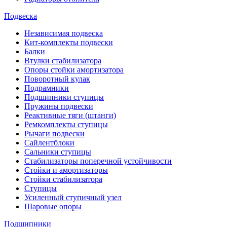
Подвеска
Независимая подвеска
Кит-комплекты подвески
Балки
Втулки стабилизатора
Опоры стойки амортизатора
Поворотный кулак
Подрамники
Подшипники ступицы
Пружины подвески
Реактивные тяги (штанги)
Ремкомплекты ступицы
Рычаги подвески
Сайлентблоки
Сальники ступицы
Стабилизаторы поперечной устойчивости
Стойки и амортизаторы
Стойки стабилизатора
Ступицы
Усиленный ступичный узел
Шаровые опоры
Подшипники