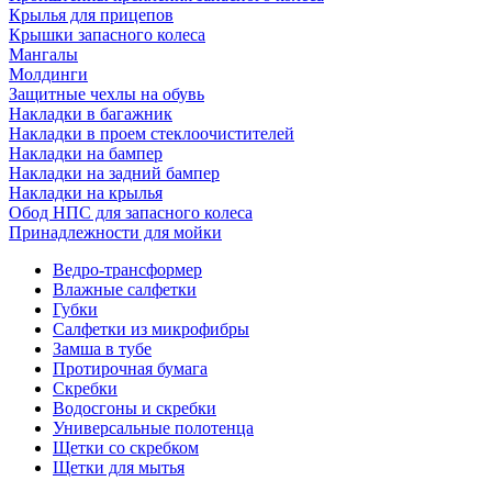
Крылья для прицепов
Крышки запасного колеса
Мангалы
Молдинги
Защитные чехлы на обувь
Накладки в багажник
Накладки в проем стеклоочистителей
Накладки на бампер
Накладки на задний бампер
Накладки на крылья
Обод НПС для запасного колеса
Принадлежности для мойки
Ведро-трансформер
Влажные салфетки
Губки
Салфетки из микрофибры
Замша в тубе
Протирочная бумага
Скребки
Водосгоны и скребки
Универсальные полотенца
Щетки со скребком
Щетки для мытья