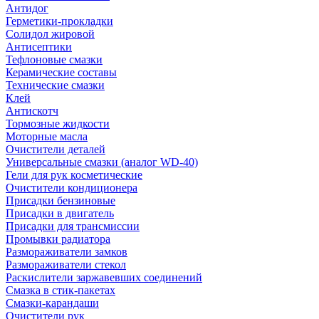
Антидог
Герметики-прокладки
Солидол жировой
Антисептики
Тефлоновые смазки
Керамические составы
Технические смазки
Клей
Антискотч
Тормозные жидкости
Моторные масла
Очистители деталей
Универсальные смазки (аналог WD-40)
Гели для рук косметические
Очистители кондиционера
Присадки бензиновые
Присадки в двигатель
Присадки для трансмиссии
Промывки радиатора
Размораживатели замков
Размораживатели стекол
Раскислители заржавевших соединений
Смазка в стик-пакетах
Смазки-карандаши
Очистители рук