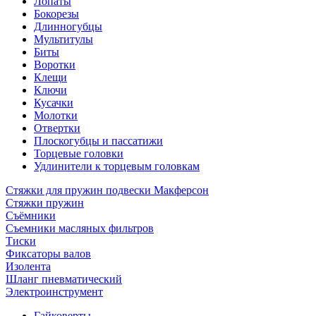
Лопаты
Бокорезы
Длинногубцы
Мультитулы
Биты
Воротки
Клещи
Ключи
Кусачки
Молотки
Отвертки
Плоскогубцы и пассатижи
Торцевые головки
Удлинители к торцевым головкам
Стяжки для пружин подвески Макферсон
Стяжки пружин
Съёмники
Съемники масляных фильтров
Тиски
Фиксаторы валов
Изолента
Шланг пневматический
Электроинструмент
Гайковерты