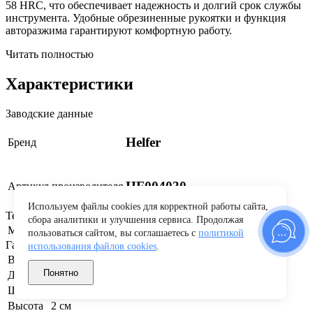
58 HRC, что обеспечивает надежность и долгий срок службы
инструмента. Удобные обрезиненные рукоятки и функция
авторазжима гарантируют комфортную работу.
Читать полностью
Характеристики
Заводские данные
Helfer
Бренд
HF004030
Артикул производителя
Используем файлы cookies для корректной работы сайта,
Технические характеристики
сбора аналитики и улучшения сервиса. Продолжая
Материал
Сталь
пользоваться сайтом, вы соглашаетесь с
политикой
Габариты и вес
использования файлов cookies
.
Вес
0.064 кг
Понятно
Длина
18 см
Ширина
6.5 см
Высота
2 см