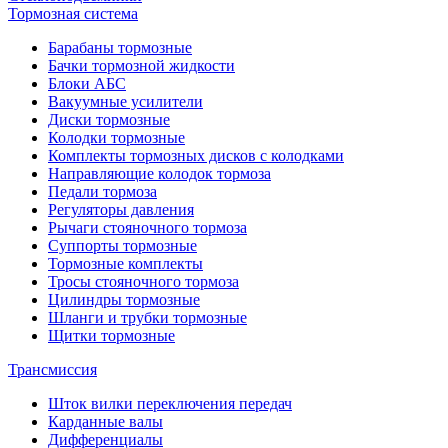
Тормозная система
Барабаны тормозные
Бачки тормозной жидкости
Блоки АБС
Вакуумные усилители
Диски тормозные
Колодки тормозные
Комплекты тормозных дисков с колодками
Направляющие колодок тормоза
Педали тормоза
Регуляторы давления
Рычаги стояночного тормоза
Суппорты тормозные
Тормозные комплекты
Тросы стояночного тормоза
Цилиндры тормозные
Шланги и трубки тормозные
Щитки тормозные
Трансмиссия
Шток вилки переключения передач
Карданные валы
Дифференциалы