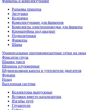
Фаркопы и комплектующие
Разъемы прицепа
Заглушки
Колпачки
Комплектующие для фаркопов
Комплекты электропроводки для фаркопа
Кронштейны под квадрат
Подрозетники
Фаркопы
Шары
Универсальные противомоскитные сетки на окна
Фиксатор груза
Шашки такси
Шприцы плунжерные
Шумоизоляция капота и утеплители двигателя
Фонари
Назад
Выхлопная система
Коллекторы выпускные
Вставки вместо катализатора
Изгибы труб
Глушители
Гофры