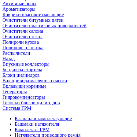
Активные пены
Ароматизаторы
Коврики влаговпитывающие
Очистители битумных пятен
Очистители пластиковых поверхностей
Очистители салона
Очистители стекол
Полироли кузова
Полироль пластика
Распылители
Назад
Впускные коллекторы
Бендиксы стартера
Блоки цилиндров
Вал привода масляного насоса
Вкладыши коренные
Генераторы
Гидрокомпенсаторы
Головки блоков цилиндров
Система ГРМ
Клапана и комплектующие
Башмаки натяжителя
Комплекты ГРМ
Натяжители приводного ремня