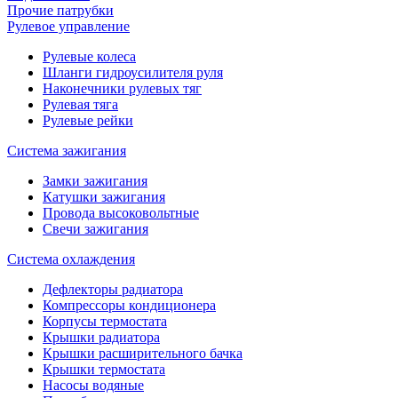
Прочие патрубки
Рулевое управление
Рулевые колеса
Шланги гидроусилителя руля
Наконечники рулевых тяг
Рулевая тяга
Рулевые рейки
Система зажигания
Замки зажигания
Катушки зажигания
Провода высоковольтные
Свечи зажигания
Система охлаждения
Дефлекторы радиатора
Компрессоры кондиционера
Корпусы термостата
Крышки радиатора
Крышки расширительного бачка
Крышки термостата
Насосы водяные