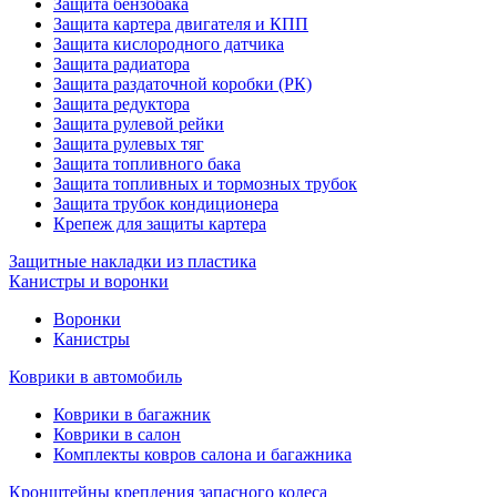
Защита бензобака
Защита картера двигателя и КПП
Защита кислородного датчика
Защита радиатора
Защита раздаточной коробки (РК)
Защита редуктора
Защита рулевой рейки
Защита рулевых тяг
Защита топливного бака
Защита топливных и тормозных трубок
Защита трубок кондиционера
Крепеж для защиты картера
Защитные накладки из пластика
Канистры и воронки
Воронки
Канистры
Коврики в автомобиль
Коврики в багажник
Коврики в салон
Комплекты ковров салона и багажника
Кронштейны крепления запасного колеса