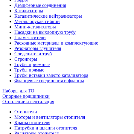
Демпферные соединения
Катализаторы
Каталитические нейтрализаторы
Металлорукав гибкий
Мини-катализаторы
Насадки на выхлопную трубу
Пламегасители
Расходные материалы и комплектующие
Резонаторы глушителя
Соеденители труб
Стронгеры
Трубы приемные
Трубы прямые
Трубы-вставки вместо катализатора
Фланцевые соединения и фланцы
Наборы для ТО
Опорные подшипники
Отопление и вентиляция
Отопители
Моторы и вентиляторы отопителя
Краны отопителя
Патрубки и шланги отопителя
Радиаторы отопителя