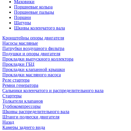
Маховики
Поршневые кольца
Поршневые пальцы
Поршни
Шатуны
Шкивы коленчатого вала
Кронштейны опоры двигателя
Насосы масляные
Патрубки воздушного фильтра
Подушки и опоры двигателя
Прокладки выпускного коллектора
Прокладки ГБЦ
Прокладки клапанной крышки
Прокладки масляного насоса
Реле стартера
Ремни генератора
Сальники коленчатого и распределительного вала
Стартеры
Толкатели клапанов
Турбокомпрессоры
Шкивы распределительного вала
Штанги подвески двигателя
Назад
Камеры заднего вида