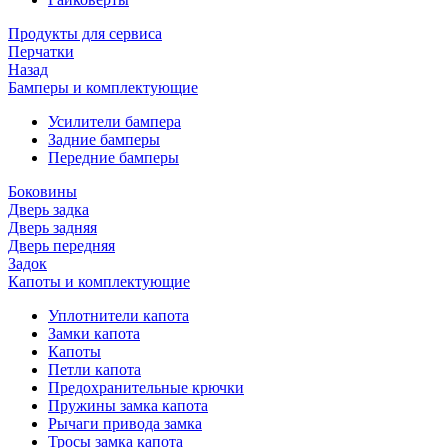
Продукты для сервиса
Перчатки
Назад
Бамперы и комплектующие
Усилители бампера
Задние бамперы
Передние бамперы
Боковины
Дверь задка
Дверь задняя
Дверь передняя
Задок
Капоты и комплектующие
Уплотнители капота
Замки капота
Капоты
Петли капота
Предохранительные крючки
Пружины замка капота
Рычаги привода замка
Тросы замка капота