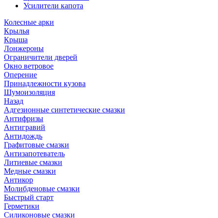
Усилители капота
Колесные арки
Крылья
Крыша
Лонжероны
Ограничители дверей
Окно ветровое
Оперение
Принадлежности кузова
Шумоизоляция
Назад
Адгезионные синтетические смазки
Антифризы
Антигравий
Антидождь
Графитовые смазки
Антизапотеватель
Литиевые смазки
Медные смазки
Антикор
Молибденовые смазки
Быстрый старт
Герметики
Силиконовые смазки