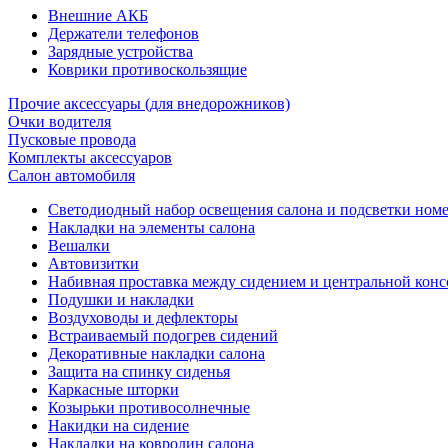
Внешние АКБ
Держатели телефонов
Зарядные устройства
Коврики противоскользящие
Прочие аксессуары (для внедорожников)
Очки водителя
Пусковые провода
Комплекты аксессуаров
Салон автомобиля
Светодиодный набор освещения салона и подсветки ном
Накладки на элементы салона
Вешалки
Автовизитки
Набивная проставка между сидением и центральной кон
Подушки и накладки
Воздуховоды и дефлекторы
Встраиваемый подогрев сидений
Декоративные накладки салона
Защита на спинку сиденья
Каркасные шторки
Козырьки противосолнечные
Накидки на сидение
Накладки на ковролин салона