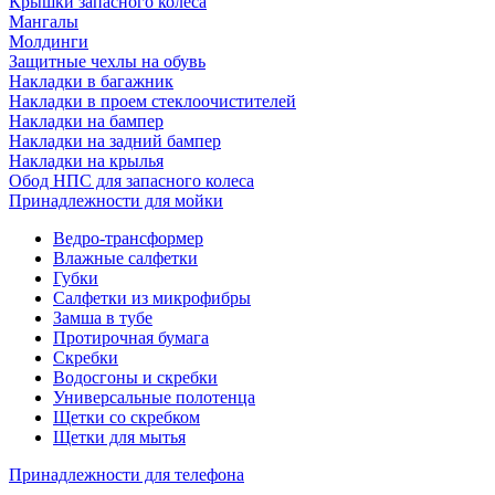
Крышки запасного колеса
Мангалы
Молдинги
Защитные чехлы на обувь
Накладки в багажник
Накладки в проем стеклоочистителей
Накладки на бампер
Накладки на задний бампер
Накладки на крылья
Обод НПС для запасного колеса
Принадлежности для мойки
Ведро-трансформер
Влажные салфетки
Губки
Салфетки из микрофибры
Замша в тубе
Протирочная бумага
Скребки
Водосгоны и скребки
Универсальные полотенца
Щетки со скребком
Щетки для мытья
Принадлежности для телефона