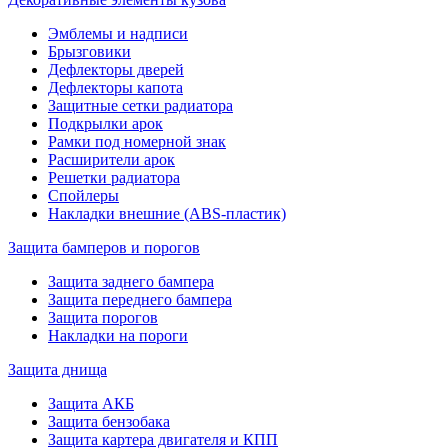
Эмблемы и надписи
Брызговики
Дефлекторы дверей
Дефлекторы капота
Защитные сетки радиатора
Подкрылки арок
Рамки под номерной знак
Расширители арок
Решетки радиатора
Спойлеры
Накладки внешние (ABS-пластик)
Защита бамперов и порогов
Защита заднего бампера
Защита переднего бампера
Защита порогов
Накладки на пороги
Защита днища
Защита АКБ
Защита бензобака
Защита картера двигателя и КПП